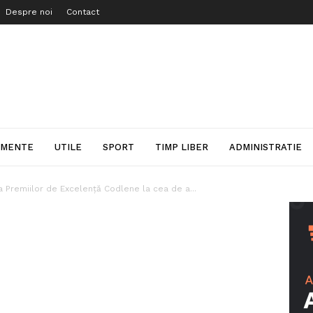
Despre noi
Contact
IMENTE
UTILE
SPORT
TIMP LIBER
ADMINISTRATIE
la Premiilor de Excelență Codlene la cea de a...