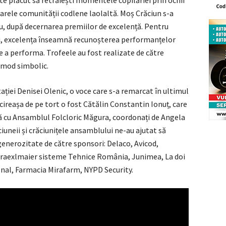
ste plăcut să retrăiești momentele copilăriei prin ochii
ăstarele comunității codlene laolaltă. Moș Crăciun s-a
iu, după decernarea premiilor de excelență. Pentru
i, excelența înseamnă recunoșterea performanțelor
 de a performa. Trofeele au fost realizate de către
n mod simbolic.
ției Denisei Olenic, o voce care s-a remarcat în ultimul
 cireașa de pe tort o fost Cătălin Constantin Ionuț, care
ă cu Ansamblul Folcloric Măgura, coordonați de Angela
iuneii și crăciunițele ansamblului ne-au ajutat să
generozitate de către sponsori: Delaco, Avicod,
aexlmaier sisteme Tehnice România, Junimea, La doi
onal,
Farmacia Mirafarm
, NYPD Security.