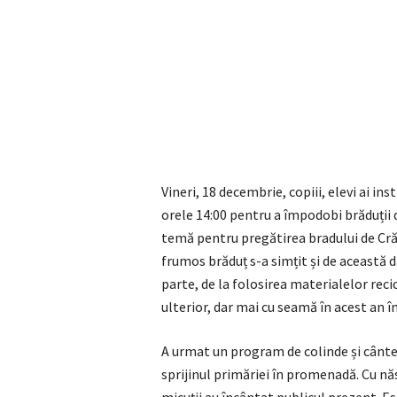
Vineri, 18 decembrie, copiii, elevi ai ins
orele 14:00 pentru a împodobi brăduții d
temă pentru pregătirea bradului de Crăc
frumos brăduț s-a simțit și de această d
parte, de la folosirea materialelor recic
ulterior, dar mai cu seamă în acest an 
A urmat un program de colinde și cântec
sprijinul primăriei în promenadă. Cu năs