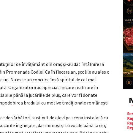
tituțiilor de învățământ din oraș și-au dat întâlnire la
in Promenada Codlei. Ca în fiecare an, școlile au ales o
iun. Nu este un concurs, însă spiritul de cel mai
ată. Organizatorii au apreciat fiecare realizare în
labile până la jucăriile de pluș, care vor fi donate
împodobirea bradului cu motive tradiționale românești.
e de sărbători, susținut de elevi pe scena instalată cu
ucurile înghețate, dar inimoși și cu vocile până la cer,