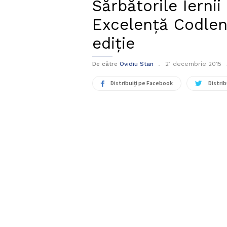
Sărbătorile Iernii
Excelență Codlen
ediție
De către
Ovidiu Stan
21 decembrie 2015
Distribuiți pe Facebook
Distrib