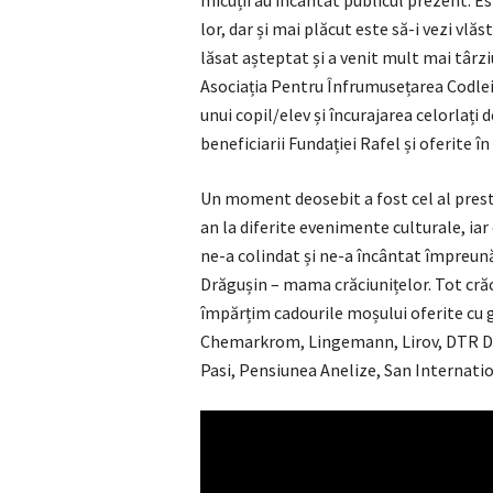
micuții au încântat publicul prezent. E
lor, dar și mai plăcut este să-i vezi vl
lăsat așteptat și a venit mult mai târz
Asociația Pentru Înfrumusețarea Codle
unui copil/elev și încurajarea celorlați
beneficiarii Fundației Rafel și oferite î
Un moment deosebit a fost cel al presta
an la diferite evenimente culturale, iar
ne-a colindat și ne-a încântat împreun
Drăgușin – mama crăciunițelor. Tot crăc
împărțim cadourile moșului oferite cu 
Chemarkrom, Lingemann, Lirov, DTR Dr
Pasi, Pensiunea Anelize, San Internati