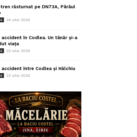
tren răsturnat pe DN73A, Pârâul
e
24 iulie 2026
ea
 accident în Codlea. Un tânăr și-a
dut viața
23 iulie 2026
ea
 accident între Codlea și Hălchiu
23 iulie 2026
ea