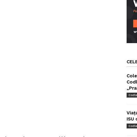
CEL
Cole
Codl
„Pra
Codl
Viaț
ISU 
Codl