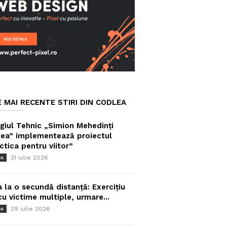
E MAI RECENTE STIRI DIN CODLEA
giul Tehnic „Simion Mehedinți
ea” implementează proiectul
ctica pentru viitor”
31 iulie 2026
ea
a la o secundă distanță: Exercițiu
cu victime multiple, urmare...
29 iulie 2026
ea