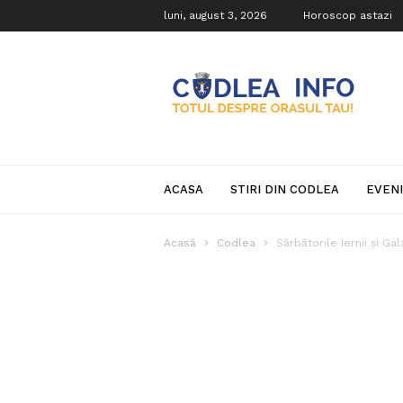
luni, august 3, 2026
Horoscop astazi
Codlea
Info
ACASA
STIRI DIN CODLEA
EVEN
Acasă
Codlea
Sărbătorile Iernii și Ga