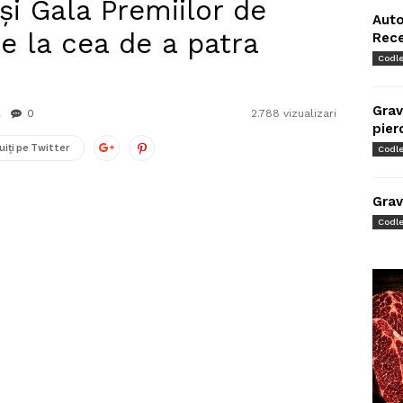
 și Gala Premiilor de
Auto
e la cea de a patra
Rec
Codl
Grav
0
2.788 vizualizari
pier
uiți pe Twitter
Codl
Grav
Codl