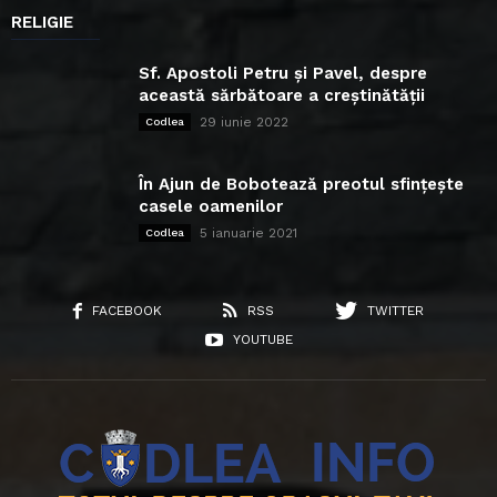
RELIGIE
Sf. Apostoli Petru și Pavel, despre
această sărbătoare a creștinătății
29 iunie 2022
Codlea
În Ajun de Bobotează preotul sfințește
casele oamenilor
5 ianuarie 2021
Codlea
FACEBOOK
RSS
TWITTER
YOUTUBE