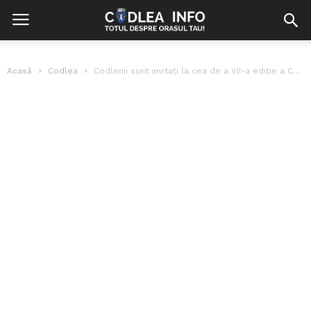
Acasă
Codlea
Codlenii sunt invitați la cea de a VII-a ediție a Concertului de...