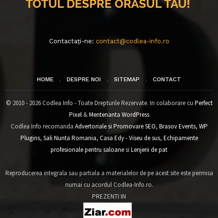
Contactați-ne:
contact@codlea-info.ro
HOME
DESPRE NOI
SITEMAP
CONTACT
© 2010 - 2026 Codlea Info - Toate Drepturile Rezervate. In colaborare cu
Perfect
Pixel
&
Mentenanta WordPress
Codlea Info recomanda
Advertoriale si Promovare SEO
,
Brasov Events
,
WP
Plugins
,
Sali Nunta Romania
,
Casa Edy - Viseu de sus
,
Echipamente
profesionale pentru saloane
si
Lenjerii de pat
Reproducerea integrala sau partiala a materialelor de pe acest site este permisa
numai cu acordul Codlea-Info.ro.
PREZENTI IN