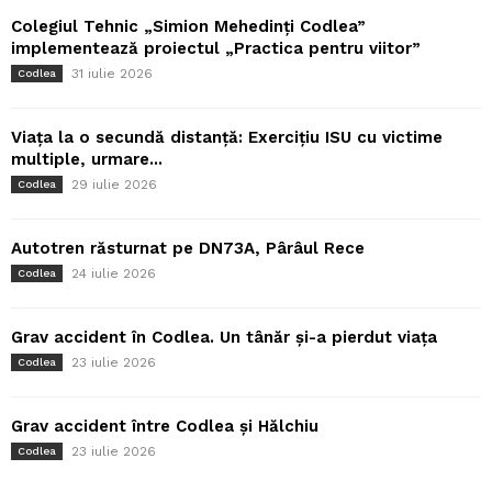
Colegiul Tehnic „Simion Mehedinți Codlea”
implementează proiectul „Practica pentru viitor”
31 iulie 2026
Codlea
Viața la o secundă distanță: Exercițiu ISU cu victime
multiple, urmare...
29 iulie 2026
Codlea
Autotren răsturnat pe DN73A, Pârâul Rece
24 iulie 2026
Codlea
Grav accident în Codlea. Un tânăr și-a pierdut viața
23 iulie 2026
Codlea
Grav accident între Codlea și Hălchiu
23 iulie 2026
Codlea