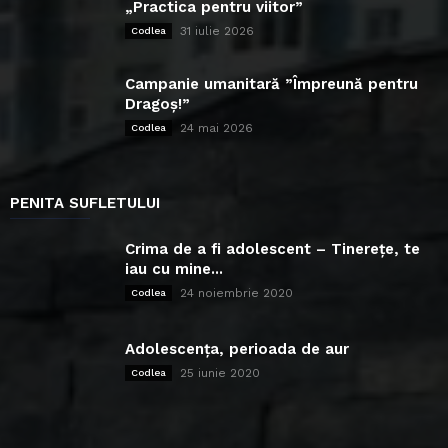
„Practica pentru viitor”
31 iulie 2026
Codlea
Campanie umanitară ”Împreună pentru
Dragoș!”
24 mai 2026
Codlea
PENITA SUFLETULUI
Crima de a fi adolescent – Tinerețe, te
iau cu mine...
24 noiembrie 2020
Codlea
Adolescența, perioada de aur
25 iunie 2020
Codlea