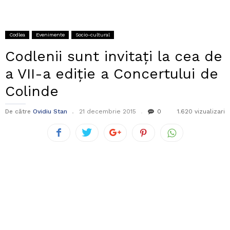
Codlea
Evenimente
Socio-cultural
Codlenii sunt invitați la cea de
a VII-a ediție a Concertului de
Colinde
De către
Ovidiu Stan
21 decembrie 2015
0
1.620 vizualizari