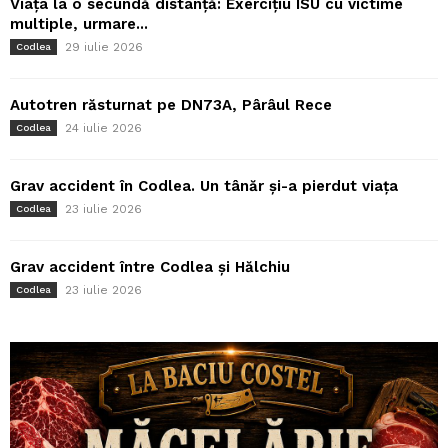
Viața la o secundă distanță: Exercițiu ISU cu victime
multiple, urmare...
29 iulie 2026
Codlea
Autotren răsturnat pe DN73A, Pârâul Rece
24 iulie 2026
Codlea
Grav accident în Codlea. Un tânăr și-a pierdut viața
23 iulie 2026
Codlea
Grav accident între Codlea și Hălchiu
23 iulie 2026
Codlea