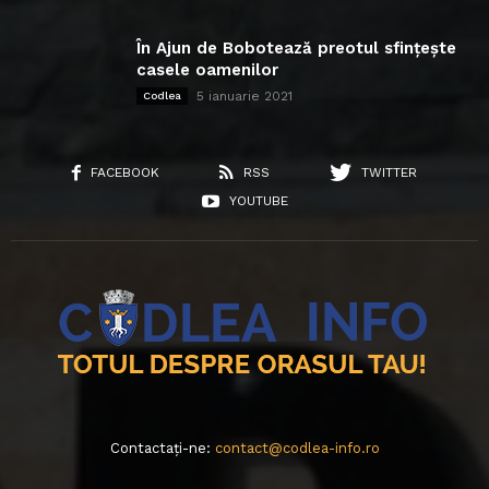
În Ajun de Bobotează preotul sfințește
casele oamenilor
5 ianuarie 2021
Codlea
FACEBOOK
RSS
TWITTER
YOUTUBE
Contactați-ne:
contact@codlea-info.ro