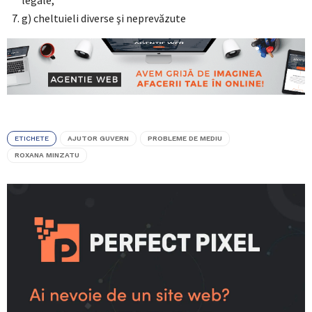
legale;
g) cheltuieli diverse şi neprevăzute
ETICHETE
AJUTOR GUVERN
PROBLEME DE MEDIU
ROXANA MINZATU