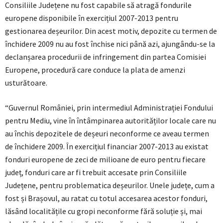
Consiliile Județene nu fost capabile să atragă fondurile
europene disponibile în exercițiul 2007-2013 pentru
gestionarea deșeurilor. Din acest motiv, depozite cu termen de
închidere 2009 nu au fost închise nici până azi, ajungându-se la
declanșarea procedurii de infringement din partea Comisiei
Europene, procedură care conduce la plata de amenzi
usturătoare.
“Guvernul României, prin intermediul Administrației Fondului
pentru Mediu, vine în întâmpinarea autorităților locale care nu
au închis depozitele de deșeuri neconforme ce aveau termen
de închidere 2009. În exercițiul financiar 2007-2013 au existat
fonduri europene de zeci de milioane de euro pentru fiecare
județ, fonduri care ar fi trebuit accesate prin Consiliile
Județene, pentru problematica deșeurilor. Unele județe, cum a
fost și Brașovul, au ratat cu totul accesarea acestor fonduri,
lăsând localitățile cu gropi neconforme fără soluție și, mai