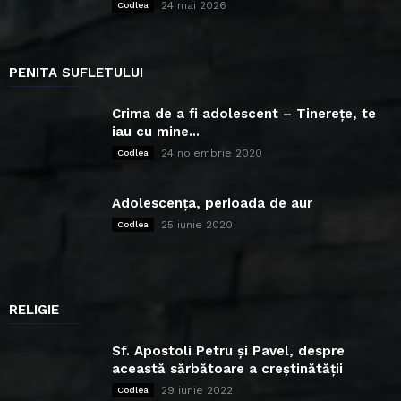
24 mai 2026
Codlea
PENITA SUFLETULUI
Crima de a fi adolescent – Tinerețe, te
iau cu mine...
24 noiembrie 2020
Codlea
Adolescența, perioada de aur
25 iunie 2020
Codlea
RELIGIE
Sf. Apostoli Petru și Pavel, despre
această sărbătoare a creștinătății
29 iunie 2022
Codlea