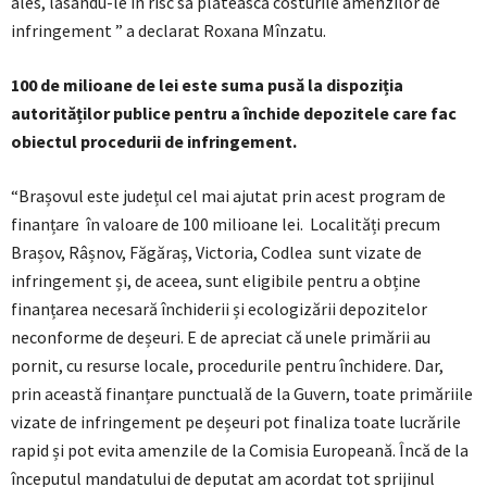
ales, lăsându-le în risc să plătească costurile amenzilor de
infringement ” a declarat Roxana Mînzatu.
100 de milioane de lei este suma pusă la dispoziția
autorităților publice pentru a închide depozitele care fac
obiectul procedurii de infringement.
“Brașovul este județul cel mai ajutat prin acest program de
finanțare în valoare de 100 milioane lei. Localități precum
Brașov, Râșnov, Făgăraș, Victoria, Codlea sunt vizate de
infringement și, de aceea, sunt eligibile pentru a obține
finanțarea necesară închiderii și ecologizării depozitelor
neconforme de deșeuri. E de apreciat că unele primării au
pornit, cu resurse locale, procedurile pentru închidere. Dar,
prin această finanțare punctuală de la Guvern, toate primăriile
vizate de infringement pe deșeuri pot finaliza toate lucrările
rapid și pot evita amenzile de la Comisia Europeană. Încă de la
începutul mandatului de deputat am acordat tot sprijinul