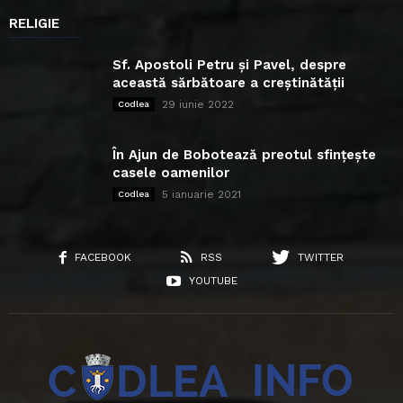
RELIGIE
Sf. Apostoli Petru și Pavel, despre
această sărbătoare a creștinătății
29 iunie 2022
Codlea
În Ajun de Bobotează preotul sfințește
casele oamenilor
5 ianuarie 2021
Codlea
FACEBOOK
RSS
TWITTER
YOUTUBE