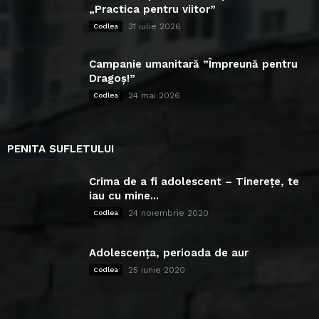
„Practica pentru viitor”
31 iulie 2026
Codlea
Campanie umanitară ”Împreună pentru
Dragoș!”
24 mai 2026
Codlea
PENITA SUFLETULUI
Crima de a fi adolescent – Tinerețe, te
iau cu mine...
24 noiembrie 2020
Codlea
Adolescența, perioada de aur
25 iunie 2020
Codlea