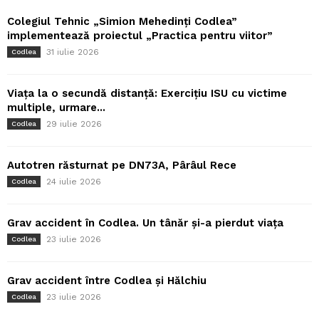
Colegiul Tehnic „Simion Mehedinți Codlea”
implementează proiectul „Practica pentru viitor”
31 iulie 2026
Codlea
Viața la o secundă distanță: Exercițiu ISU cu victime
multiple, urmare...
29 iulie 2026
Codlea
Autotren răsturnat pe DN73A, Pârâul Rece
24 iulie 2026
Codlea
Grav accident în Codlea. Un tânăr și-a pierdut viața
23 iulie 2026
Codlea
Grav accident între Codlea și Hălchiu
23 iulie 2026
Codlea