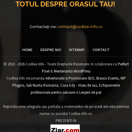
Contactați-ne:
contact@codlea-info.ro
HOME
DESPRE NOI
SITEMAP
CONTACT
© 2010 - 2026 Codlea Info - Toate Drepturile Rezervate. In colaborare cu
Perfect
Pixel
&
Mentenanta WordPress
Codlea Info recomanda
Advertoriale si Promovare SEO
,
Brasov Events
,
WP
Plugins
,
Sali Nunta Romania
,
Casa Edy - Viseu de sus
,
Echipamente
profesionale pentru saloane
si
Lenjerii de pat
Reproducerea integrala sau partiala a materialelor de pe acest site este permisa
numai cu acordul Codlea-Info.ro.
PREZENTI IN