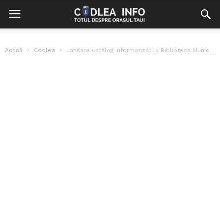
Acasă
Codlea
Lansare catalog informatizat la Biblioteca Municipală Codlea