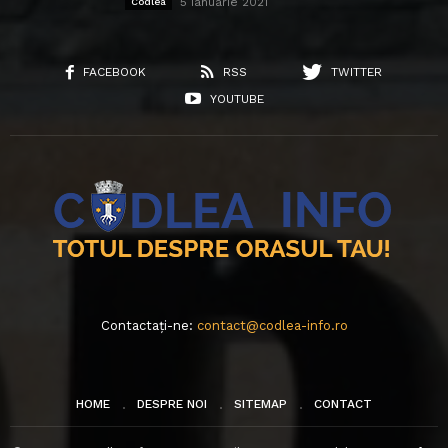
5 ianuarie 2021
Codlea
FACEBOOK
RSS
TWITTER
YOUTUBE
Contactați-ne:
contact@codlea-info.ro
HOME
DESPRE NOI
SITEMAP
CONTACT