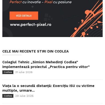
CELE MAI RECENTE STIRI DIN CODLEA
Colegiul Tehnic „Simion Mehedinți Codlea”
implementează proiectul „Practica pentru viitor”
31 iulie 2026
Codlea
Viața la o secundă distanță: Exercițiu ISU cu victime
multiple, urmare...
29 iulie 2026
Codlea