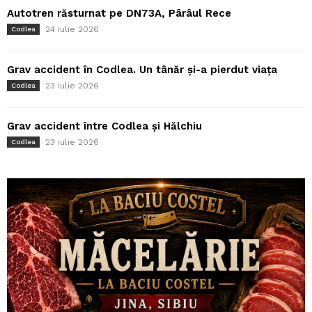
Autotren răsturnat pe DN73A, Pârâul Rece
24 iulie 2026
Codlea
Grav accident în Codlea. Un tânăr și-a pierdut viața
23 iulie 2026
Codlea
Grav accident între Codlea și Hălchiu
23 iulie 2026
Codlea