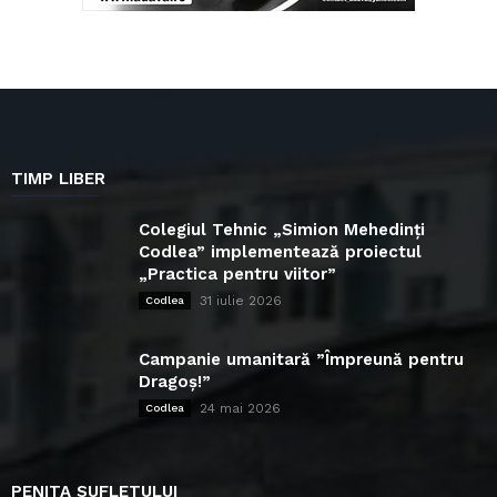
TIMP LIBER
Colegiul Tehnic „Simion Mehedinți
Codlea” implementează proiectul
„Practica pentru viitor”
31 iulie 2026
Codlea
Campanie umanitară ”Împreună pentru
Dragoș!”
24 mai 2026
Codlea
PENITA SUFLETULUI