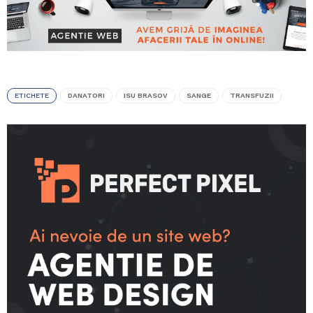
ETICHETE
DANATORI
ISU BRASOV
SANGE
TRANSFUZII