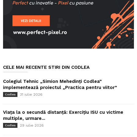
CELE MAI RECENTE STIRI DIN CODLEA
Colegiul Tehnic „Simion Mehedinți Codlea”
implementează proiectul „Practica pentru viitor”
31 iulie 2026
Codlea
Viața la o secundă distanță: Exercițiu ISU cu victime
multiple, urmare...
29 iulie 2026
Codlea