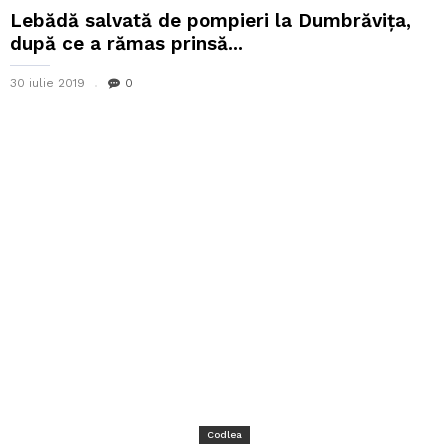
Lebădă salvată de pompieri la Dumbrăvița,
după ce a rămas prinsă...
30 iulie 2019
0
Codlea