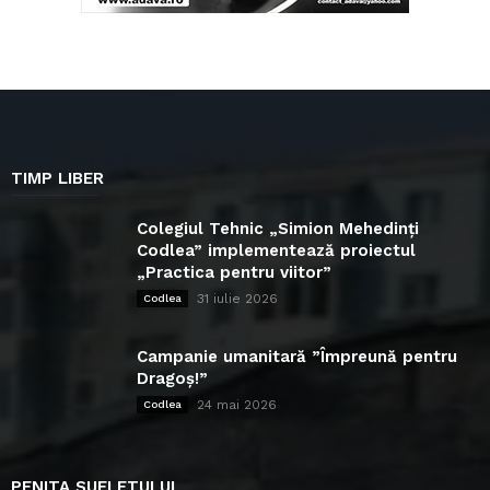
TIMP LIBER
Colegiul Tehnic „Simion Mehedinți
Codlea” implementează proiectul
„Practica pentru viitor”
31 iulie 2026
Codlea
Campanie umanitară ”Împreună pentru
Dragoș!”
24 mai 2026
Codlea
PENITA SUFLETULUI