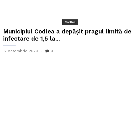
Codlea
Municipiul Codlea a depășit pragul limită de
infectare de 1,5 la...
12 octombrie 2020
0