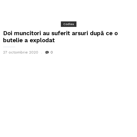
Codlea
Doi muncitori au suferit arsuri după ce o
butelie a explodat
27 octombrie 2020
0