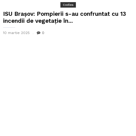
Codlea
ISU Braşov: Pompierii s-au confruntat cu 13
incendii de vegetație în...
10 martie 2025
0