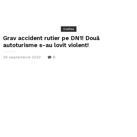
Codlea
Grav accident rutier pe DN1! Două
autoturisme s-au lovit violent!
29 septembrie 2022
0