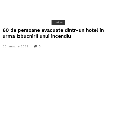
Codlea
60 de persoane evacuate dintr-un hotel în
urma izbucnirii unui incendiu
30 ianuarie 2022
0