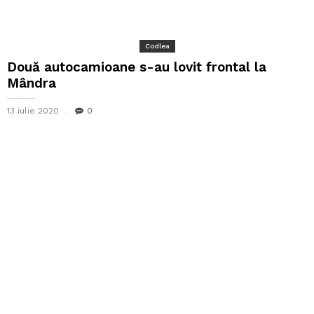
Codlea
Două autocamioane s-au lovit frontal la
Mândra
13 iulie 2020
0