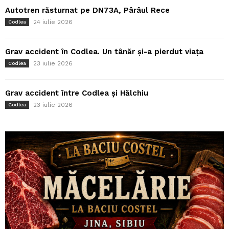
Autotren răsturnat pe DN73A, Pârâul Rece
24 iulie 2026
Codlea
Grav accident în Codlea. Un tânăr și-a pierdut viața
23 iulie 2026
Codlea
Grav accident între Codlea și Hălchiu
23 iulie 2026
Codlea