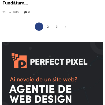
Fundătura...
23 mai 2019
0
1
2
3