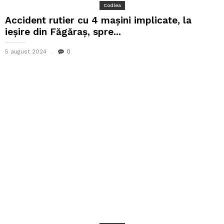
Codlea
Accident rutier cu 4 mașini implicate, la
ieșire din Făgăraș, spre...
5 august 2024
0