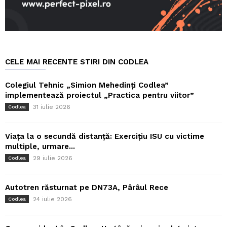
CELE MAI RECENTE STIRI DIN CODLEA
Colegiul Tehnic „Simion Mehedinți Codlea”
implementează proiectul „Practica pentru viitor”
31 iulie 2026
Codlea
Viața la o secundă distanță: Exercițiu ISU cu victime
multiple, urmare...
29 iulie 2026
Codlea
Autotren răsturnat pe DN73A, Pârâul Rece
24 iulie 2026
Codlea