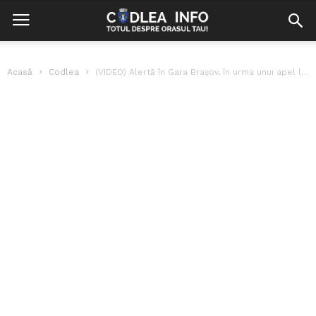
Acasă
Codlea
(VIDEO) Alertă în Gara Brașov, în urma unui apel la 112!