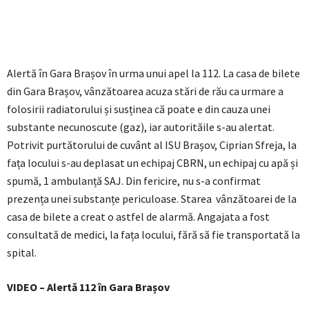
Alertă în Gara Brașov în urma unui apel la 112. La casa de bilete
din Gara Brașov, vânzătoarea acuza stări de rău ca urmare a
folosirii radiatorului și susținea că poate e din cauza unei
substante necunoscute (gaz), iar autorităile s-au alertat.
Potrivit purtătorului de cuvânt al ISU Brașov, Ciprian Sfreja, la
fața locului s-au deplasat un echipaj CBRN, un echipaj cu apă și
spumă, 1 ambulanță SAJ. Din fericire, nu s-a confirmat
prezența unei substanțe periculoase. Starea vânzătoarei de la
casa de bilete a creat o astfel de alarmă. Angajata a fost
consultată de medici, la fața locului, fără să fie transportată la
spital.
VIDEO – Alertă 112 în Gara Brașov