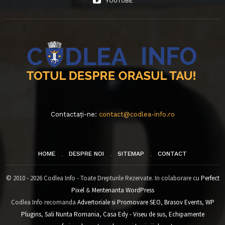
YOUTUBE
Contactați-ne:
contact@codlea-info.ro
HOME
DESPRE NOI
SITEMAP
CONTACT
© 2010 - 2026 Codlea Info - Toate Drepturile Rezervate. In colaborare cu
Perfect
Pixel
&
Mentenanta WordPress
Codlea Info recomanda
Advertoriale si Promovare SEO
,
Brasov Events
,
WP
Plugins
,
Sali Nunta Romania
,
Casa Edy - Viseu de sus
,
Echipamente