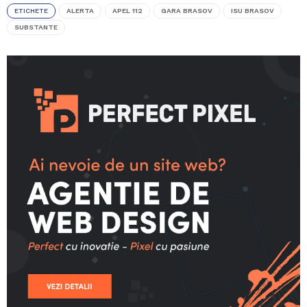
ETICHETE
ALERTA
APEL 112
GARA BRASOV
ISU BRASOV
SUBSTANTE