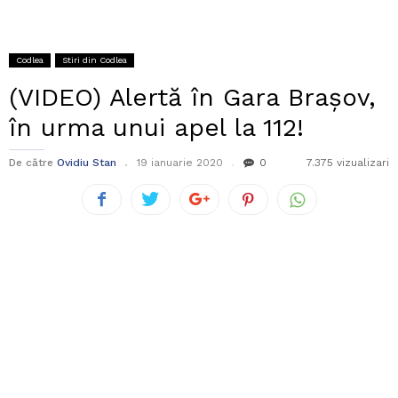
Codlea
Stiri din Codlea
(VIDEO) Alertă în Gara Brașov,
în urma unui apel la 112!
De către
Ovidiu Stan
19 ianuarie 2020
0
7.375 vizualizari