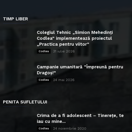
TIMP LIBER
Colegiul Tehnic „Simion Mehedinți
Codlea” implementează proiectul
„Practica pentru viitor”
31 iulie 2026
Codlea
Campanie umanitară ”Împreună pentru
Dragoș!”
24 mai 2026
Codlea
PENITA SUFLETULUI
Crima de a fi adolescent – Tinerețe, te
iau cu mine...
24 noiembrie 2020
Codlea