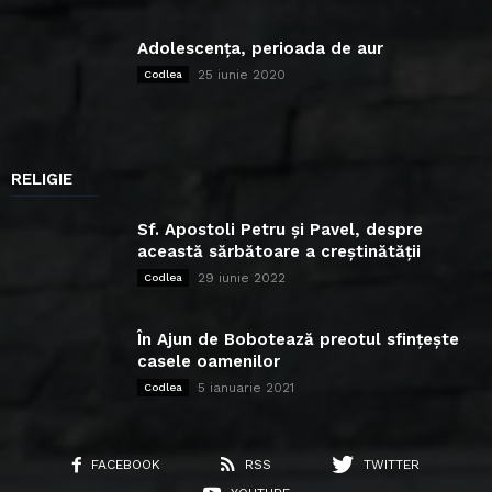
Adolescența, perioada de aur
25 iunie 2020
Codlea
RELIGIE
Sf. Apostoli Petru și Pavel, despre
această sărbătoare a creștinătății
29 iunie 2022
Codlea
În Ajun de Bobotează preotul sfințește
casele oamenilor
5 ianuarie 2021
Codlea
FACEBOOK
RSS
TWITTER