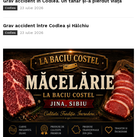
Grav accident în Codlea. Un tânăr și-a pierdut viața
23 iulie 2026
Codlea
Grav accident între Codlea și Hălchiu
23 iulie 2026
Codlea