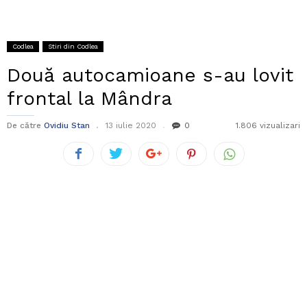
Codlea
Stiri din Codlea
Două autocamioane s-au lovit
frontal la Mândra
De către
Ovidiu Stan
13 iulie 2020
0
1.806 vizualizari