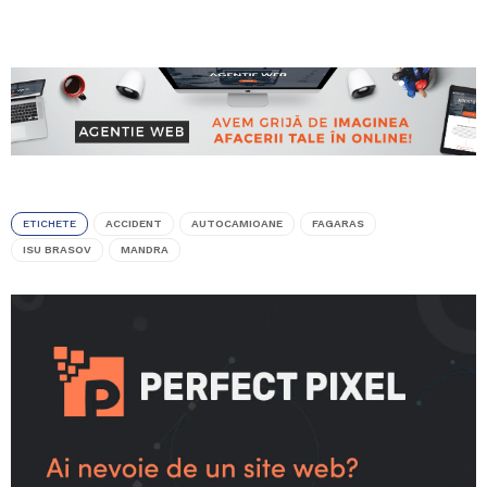
ETICHETE
ACCIDENT
AUTOCAMIOANE
FAGARAS
ISU BRASOV
MANDRA