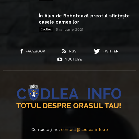
În Ajun de Bobotează preotul sfințește
casele oamenilor
5 ianuarie 2021
Codlea
FACEBOOK
RSS
TWITTER
YOUTUBE
Contactați-ne:
contact@codlea-info.ro