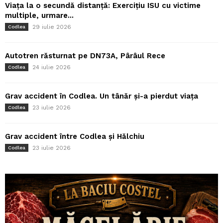
Viața la o secundă distanță: Exercițiu ISU cu victime
multiple, urmare...
29 iulie 2026
Codlea
Autotren răsturnat pe DN73A, Pârâul Rece
24 iulie 2026
Codlea
Grav accident în Codlea. Un tânăr și-a pierdut viața
23 iulie 2026
Codlea
Grav accident între Codlea și Hălchiu
23 iulie 2026
Codlea