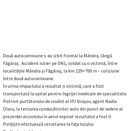
Două autocamioane s-au izbit frontal la Mândra, lângă
Făgăraș. Accident rutier pe DN1, soldat cu o victimă, între
localitățile Mândra și Făgăraș, la km 229+700 m – coliziune
între două autocamioane.
În urma impactului a rezultat o victimă, care a fost
transportată la spital pentru îngrijiri medicale de specialitate.
Potrivit purtătorului de cuvânt al IPJ Brașov, agent Nadia
Olaru, la testarea conducătorilor auto din punct de vedere al
prezenței alcoolului în aerul expirat rezultatul a fost 0.
Polițiștii efectuează cercetarea la fața locului.