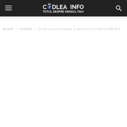
Acasă
Codlea
Două autocamioane s-au lovit frontal la Mândra