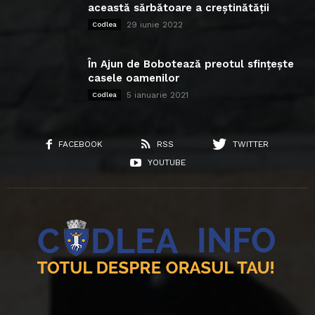
această sărbătoare a creștinătății
29 iunie 2022
Codlea
În Ajun de Bobotează preotul sfințește
casele oamenilor
5 ianuarie 2021
Codlea
FACEBOOK
RSS
TWITTER
YOUTUBE