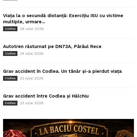
Viața la o secundă distanță: Exercițiu ISU cu victime
multiple, urmare...
29 iulie 2026
Codlea
Autotren răsturnat pe DN73A, Pârâul Rece
24 iulie 2026
Codlea
Grav accident în Codlea. Un tânăr și-a pierdut viața
23 iulie 2026
Codlea
Grav accident între Codlea și Hălchiu
23 iulie 2026
Codlea