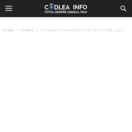
Acasă
Codlea
S-a semnat contractul pentru Blocul ANL, care va avea 30 de locuințe