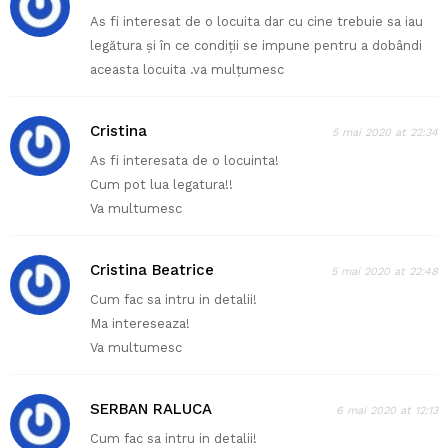
As fi interesat de o locuita dar cu cine trebuie sa iau
legătura și în ce condiții se impune pentru a dobândi
aceasta locuita .va mulțumesc
Cristina
5 mai 2020 at 22:34
As fi interesata de o locuinta!
Cum pot lua legatura!!
Va multumesc
Cristina Beatrice
5 mai 2020 at 22:48
Cum fac sa intru in detalii!
Ma intereseaza!
Va multumesc
SERBAN RALUCA
6 mai 2020 at 12:13
Cum fac sa intru in detalii!