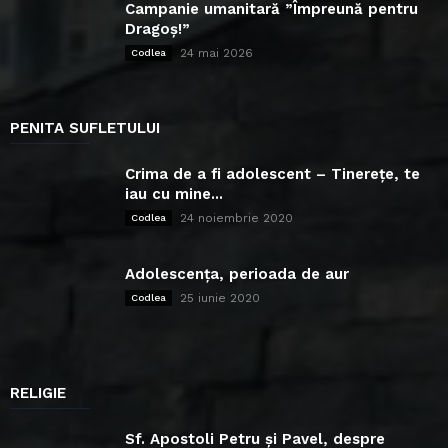
Campanie umanitară ”Împreună pentru
Dragoș!”
24 mai 2026
Codlea
PENITA SUFLETULUI
Crima de a fi adolescent – Tinerețe, te
iau cu mine...
24 noiembrie 2020
Codlea
Adolescența, perioada de aur
25 iunie 2020
Codlea
RELIGIE
Sf. Apostoli Petru și Pavel, despre