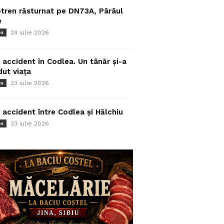
tren răsturnat pe DN73A, Pârâul
e
24 iulie 2026
ea
 accident în Codlea. Un tânăr și-a
dut viața
23 iulie 2026
ea
 accident între Codlea și Hălchiu
23 iulie 2026
ea