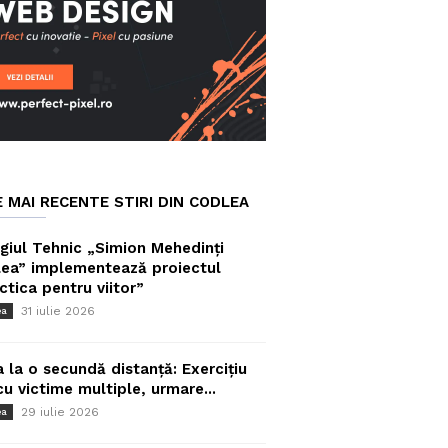
E MAI RECENTE STIRI DIN CODLEA
giul Tehnic „Simion Mehedinți
ea” implementează proiectul
ctica pentru viitor”
31 iulie 2026
ea
a la o secundă distanță: Exercițiu
cu victime multiple, urmare...
29 iulie 2026
ea