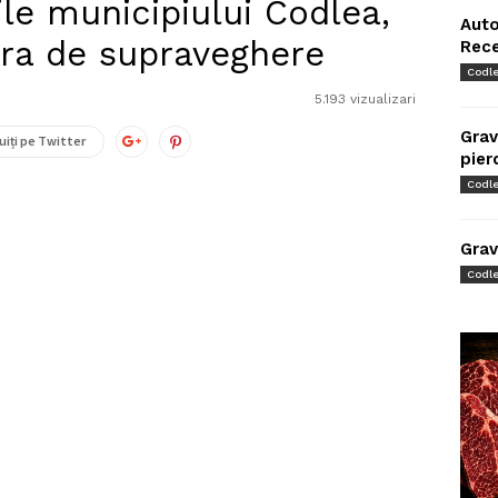
le municipiului Codlea,
Auto
ra de supraveghere
Rec
Codl
5.193 vizualizari
Grav
uiți pe Twitter
pier
Codl
Grav
Codl