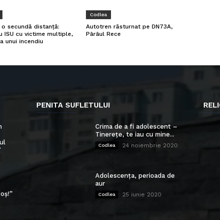
Codlea
a o secundă distanță:
Autotren răsturnat pe DN73A,
u ISU cu victime multiple,
Pârâul Rece
a unui incendiu
PENITA SUFLETULUI
RELI
n
Crima de a fi adolescent –
Tinerețe, te iau cu mine...
ul
24 noiembrie 2020
Codlea
”
Adolescența, perioada de
aur
oș!”
25 iunie 2020
Codlea