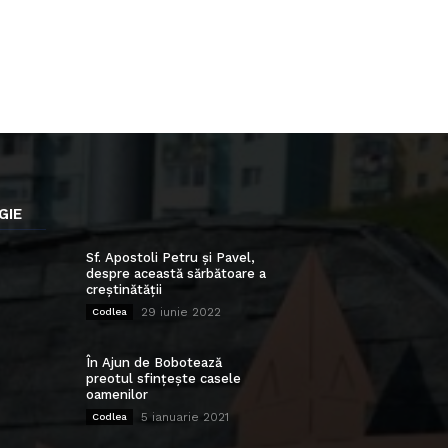
GIE
Sf. Apostoli Petru și Pavel,
despre această sărbătoare a
creștinătății
29 iunie 2022
Codlea
În Ajun de Bobotează
preotul sfințește casele
oamenilor
5 ianuarie 2021
Codlea