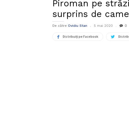
Piroman pe străzi
surprins de came
De către
Ovidiu Stan
5 mai 2020
0
Distribuiți pe Facebook
Distrib