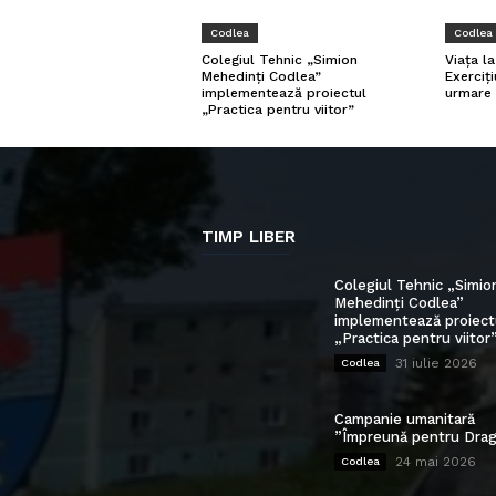
Codlea
Codlea
Viața l
Colegiul Tehnic „Simion
Exerciți
Mehedinți Codlea”
urmare 
implementează proiectul
„Practica pentru viitor”
TIMP LIBER
Colegiul Tehnic „Simio
Mehedinți Codlea”
implementează proiect
„Practica pentru viitor
31 iulie 2026
Codlea
Campanie umanitară
”Împreună pentru Drag
24 mai 2026
Codlea