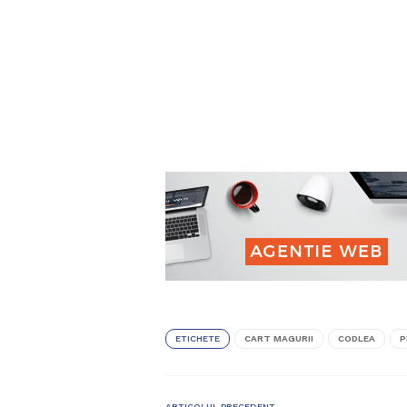
ETICHETE
CART MAGURII
CODLEA
P
ARTICOLUL PRECEDENT