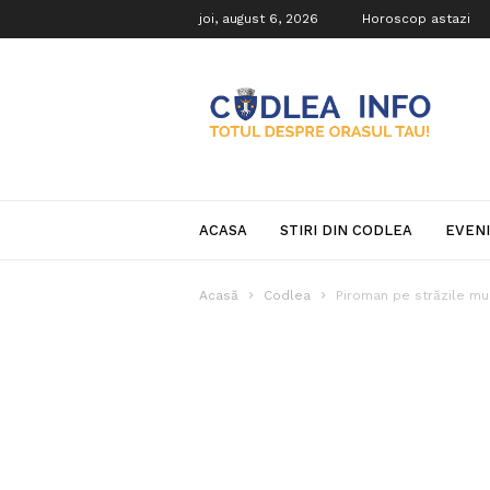
joi, august 6, 2026
Horoscop astazi
Codlea
Info
ACASA
STIRI DIN CODLEA
EVEN
Acasă
Codlea
Piroman pe străzile mu