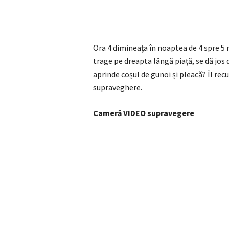
Ora 4 dimineața în noaptea de 4 spre 5 m
trage pe dreapta lângă piață, se dă jos d
aprinde coșul de gunoi și pleacă? Îl rec
supraveghere.
Cameră VIDEO supravegere