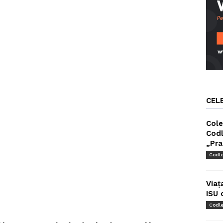
CEL
Cole
Codl
„Pra
Codl
Viaț
ISU 
Codl