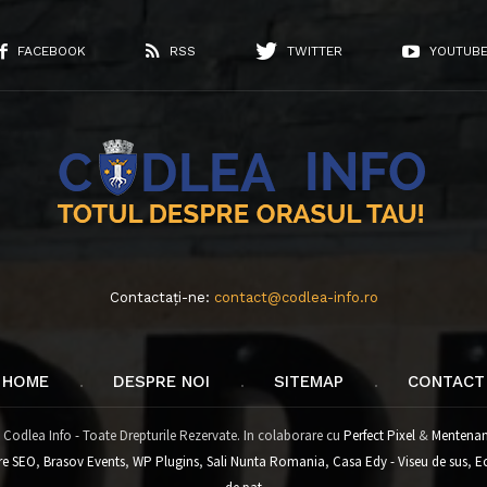
FACEBOOK
RSS
TWITTER
YOUTUB
Contactați-ne:
contact@codlea-info.ro
HOME
DESPRE NOI
SITEMAP
CONTACT
 Codlea Info - Toate Drepturile Rezervate. In colaborare cu
Perfect Pixel
&
Mentenan
re SEO
,
Brasov Events
,
WP Plugins
,
Sali Nunta Romania
,
Casa Edy - Viseu de sus
,
E