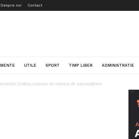
Despre noi
Contact
IMENTE
UTILE
SPORT
TIMP LIBER
ADMINISTRATIE
nicipiului Codlea, surprins de camera de supraveghere