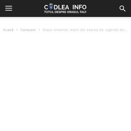
Acasă
Campanii
Klaus Iohannis: Ieșim din starea de urgență din 14 mai, dar intrăm...