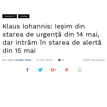
Campanii
Codlea
Klaus Iohannis: Ieșim din
starea de urgență din 14 mai,
dar intrăm în starea de alertă
din 15 mai
De către
Ovidiu Stan
4 mai 2020
0
2.831 vizualizari