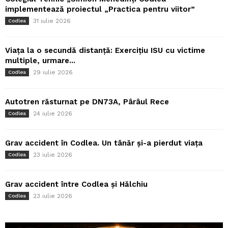
implementează proiectul „Practica pentru viitor”
31 iulie 2026
Codlea
Viața la o secundă distanță: Exercițiu ISU cu victime
multiple, urmare...
29 iulie 2026
Codlea
Autotren răsturnat pe DN73A, Pârâul Rece
24 iulie 2026
Codlea
Grav accident în Codlea. Un tânăr și-a pierdut viața
23 iulie 2026
Codlea
Grav accident între Codlea și Hălchiu
23 iulie 2026
Codlea