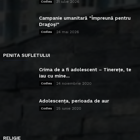
31 iulie 2026
Codlea
Campanie umanitară ”Împreună pentru
Dragoș!”
24 mai 2026
Codlea
PENITA SUFLETULUI
Crima de a fi adolescent – Tinerețe, te
iau cu mine...
24 noiembrie 2020
Codlea
Adolescența, perioada de aur
25 iunie 2020
Codlea
RELIGIE