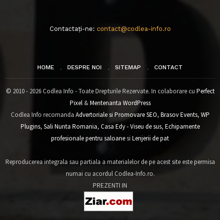
Contactați-ne:
contact@codlea-info.ro
HOME
DESPRE NOI
SITEMAP
CONTACT
© 2010 - 2026 Codlea Info - Toate Drepturile Rezervate. In colaborare cu
Perfect
Pixel
&
Mentenanta WordPress
Codlea Info recomanda
Advertoriale si Promovare SEO
,
Brasov Events
,
WP
Plugins
,
Sali Nunta Romania
,
Casa Edy - Viseu de sus
,
Echipamente
profesionale pentru saloane
si
Lenjerii de pat
Reproducerea integrala sau partiala a materialelor de pe acest site este permisa
numai cu acordul Codlea-Info.ro.
PREZENTI IN