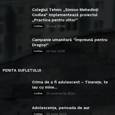
Colegiul Tehnic „Simion Mehedinți
Codlea” implementează proiectul
„Practica pentru viitor”
31 iulie 2026
Codlea
Campanie umanitară ”Împreună pentru
Dragoș!”
24 mai 2026
Codlea
PENITA SUFLETULUI
Crima de a fi adolescent – Tinerețe, te
iau cu mine...
24 noiembrie 2020
Codlea
Adolescența, perioada de aur
25 iunie 2020
Codlea