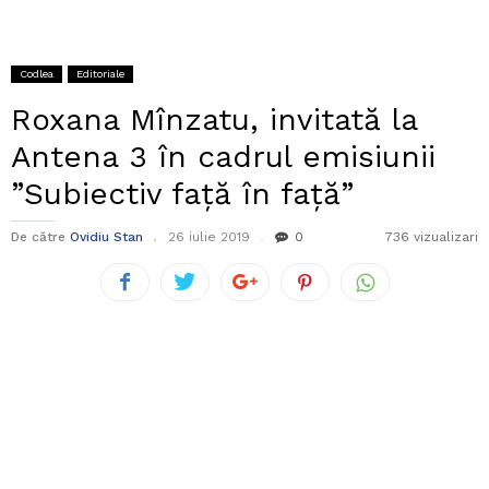
Codlea
Editoriale
Roxana Mînzatu, invitată la
Antena 3 în cadrul emisiunii
”Subiectiv față în față”
De către
Ovidiu Stan
26 iulie 2019
0
736 vizualizari