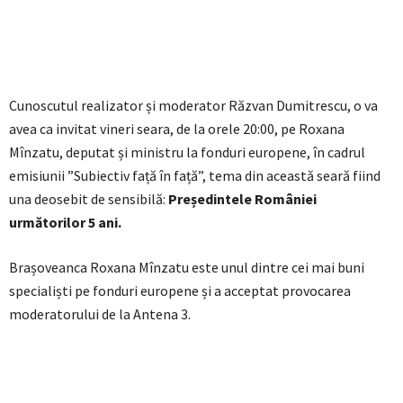
Cunoscutul realizator și moderator Răzvan Dumitrescu, o va
avea ca invitat vineri seara, de la orele 20:00, pe Roxana
Mînzatu, deputat și ministru la fonduri europene, în cadrul
emisiunii ”Subiectiv față în față”, tema din această seară fiind
una deosebit de sensibilă:
Președintele României
următorilor 5 ani.
Brașoveanca Roxana Mînzatu este unul dintre cei mai buni
specialiști pe fonduri europene și a acceptat provocarea
moderatorului de la Antena 3.