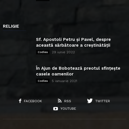
RELIGIE
Sf. Apostoli Petru și Pavel, despre
această sărbătoare a creștinătății
29 iunie 2022
Codlea
În Ajun de Bobotează preotul sfințește
casele oamenilor
5 ianuarie 2021
Codlea
FACEBOOK
RSS
TWITTER
YOUTUBE