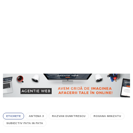
ETICHETE
ANTENA 3
RAZVAN DUMITRESCU
ROXANA MINZATU
SUBIECTIV FATA IN FATA