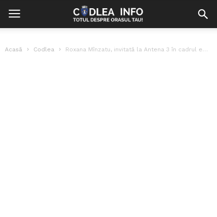
Acasă
Codlea
Roxana Mînzatu, invitată la Antena 3 în cadrul emisiunii ”Subiectiv față în...