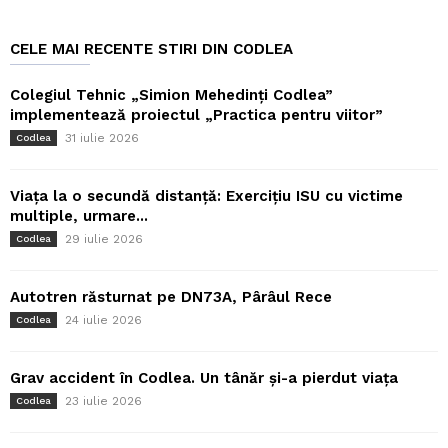
CELE MAI RECENTE STIRI DIN CODLEA
Colegiul Tehnic „Simion Mehedinți Codlea”
implementează proiectul „Practica pentru viitor”
31 iulie 2026
Codlea
Viața la o secundă distanță: Exercițiu ISU cu victime
multiple, urmare...
29 iulie 2026
Codlea
Autotren răsturnat pe DN73A, Pârâul Rece
24 iulie 2026
Codlea
Grav accident în Codlea. Un tânăr și-a pierdut viața
23 iulie 2026
Codlea