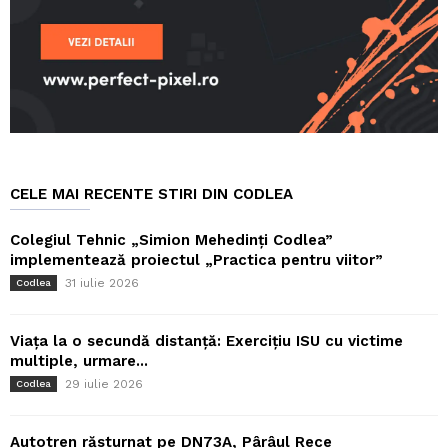
CELE MAI RECENTE STIRI DIN CODLEA
Colegiul Tehnic „Simion Mehedinți Codlea”
implementează proiectul „Practica pentru viitor”
31 iulie 2026
Codlea
Viața la o secundă distanță: Exercițiu ISU cu victime
multiple, urmare...
29 iulie 2026
Codlea
Autotren răsturnat pe DN73A, Pârâul Rece