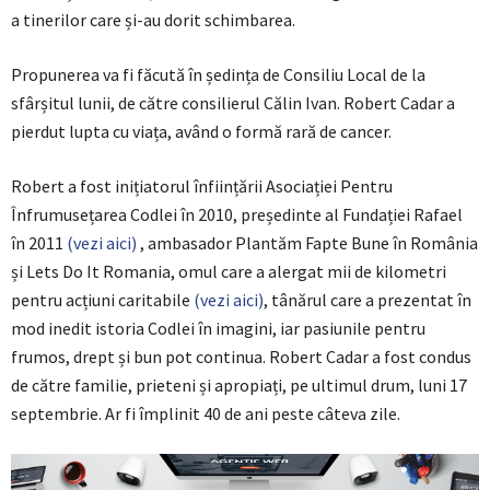
a tinerilor care și-au dorit schimbarea.
Propunerea va fi făcută în ședința de Consiliu Local de la
sfârșitul lunii, de către consilierul Călin Ivan. Robert Cadar a
pierdut lupta cu viața, având o formă rară de cancer.
Robert a fost inițiatorul înființării Asociației Pentru
Înfrumusețarea Codlei în 2010, președinte al Fundației Rafael
în 2011
(vezi aici)
, ambasador Plantăm Fapte Bune în România
și Lets Do It Romania, omul care a alergat mii de kilometri
pentru acțiuni caritabile
(vezi aici)
, tânărul care a prezentat în
mod inedit istoria Codlei în imagini, iar pasiunile pentru
frumos, drept și bun pot continua. Robert Cadar a fost condus
de către familie, prieteni și apropiați, pe ultimul drum, luni 17
septembrie. Ar fi împlinit 40 de ani peste câteva zile.