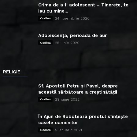
Crima de a fi adolescent – Tinerețe, te
iau cu mine...
24 noiembrie 2020
Codlea
Adolescența, perioada de aur
25 iunie 2020
Codlea
RELIGIE
Sf. Apostoli Petru și Pavel, despre
această sărbătoare a creștinătății
29 iunie 2022
Codlea
În Ajun de Bobotează preotul sfințește
casele oamenilor
5 ianuarie 2021
Codlea