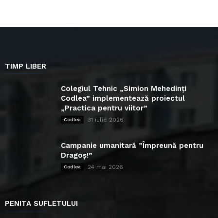
TIMP LIBER
Colegiul Tehnic „Simion Mehedinți
Codlea” implementează proiectul
„Practica pentru viitor”
31 iulie 2026
Codlea
Campanie umanitară ”Împreună pentru
Dragoș!”
24 mai 2026
Codlea
PENITA SUFLETULUI