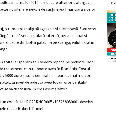
dlea în iarna lui 2010, omul care ulterior a alergat
cauze nobile, are nevoie de susținerea financiară a celor
j, o tumoare malignă agresivă și silențioasă. S-au scos
tângă, toată vena jugulară internă, nervul spinal și
ă: o parte din bolta palatină pe stânga, valul palatin
ânga.
din spital și sperăm să-l vedem repede pe picioare. Doar
 de tratament ce nu-l poate avea în România. Costul
v 5000 euro și sunt semnale din partea mai multor
atât, la nivel de județ va avea loc un cros caritabil
ava se va desfășura un cros asemănător.
 și un cont în lei: RO20RNCB0054105268050001 deschis
mele Cadar Robert-Daniel