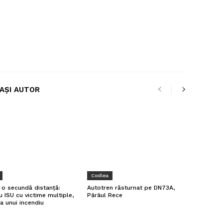
LAȘI AUTOR
Codlea
a o secundă distanță:
Autotren răsturnat pe DN73A,
u ISU cu victime multiple,
Pârâul Rece
a unui incendiu