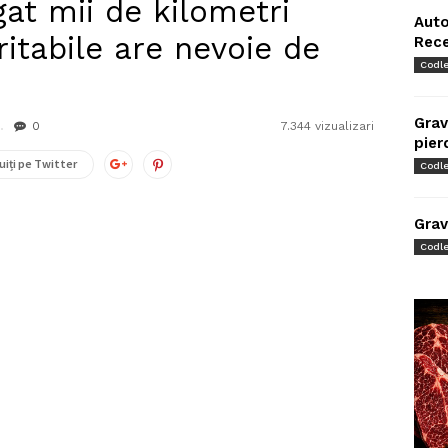
at mii de kilometri
Auto
ritabile are nevoie de
Rec
Codl
Grav
0
7.344 vizualizari
pier
uiți pe Twitter
Codl
Grav
Codl