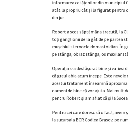
informarea cetățenilor din municipiul Co
atât la propriu cât și la figurat pentru 
din jur.
Robert a scos săptămâna trecută, la Clu
toți ganglionii de la gât de pe partea s
mușchiul sternocleidomastoidian. În gur
pe stânga, obraz stânga, os maxilar st
Operația s-a desfășurat bine și va iesi 
că greul abia acum începe. Este nevoie
acestui tratament înseamnă aproximati
oameni de bine că vor ajuta. Mai mult de 
pentru Robert și am aflat că și la Suce
Pentru cei care doresc să o facă, avem
la sucursala BCR Codlea Brasov, pe nu