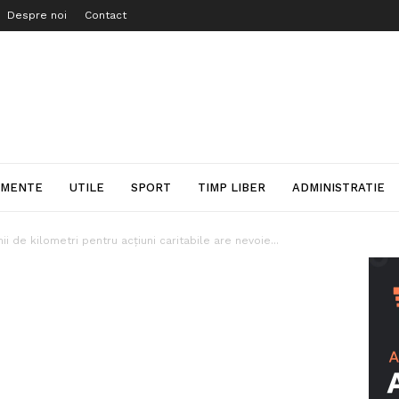
Despre noi
Contact
IMENTE
UTILE
SPORT
TIMP LIBER
ADMINISTRATIE
i de kilometri pentru acțiuni caritabile are nevoie...