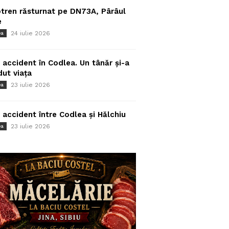
tren răsturnat pe DN73A, Pârâul
e
24 iulie 2026
ea
 accident în Codlea. Un tânăr și-a
dut viața
23 iulie 2026
ea
 accident între Codlea și Hălchiu
23 iulie 2026
ea