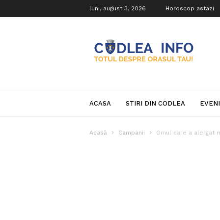
luni, august 3, 2026
Horoscop astazi
Codlea
Info
ACASA
STIRI DIN CODLEA
EVEN
Acasă
Campanii
Omul care a alergat mi