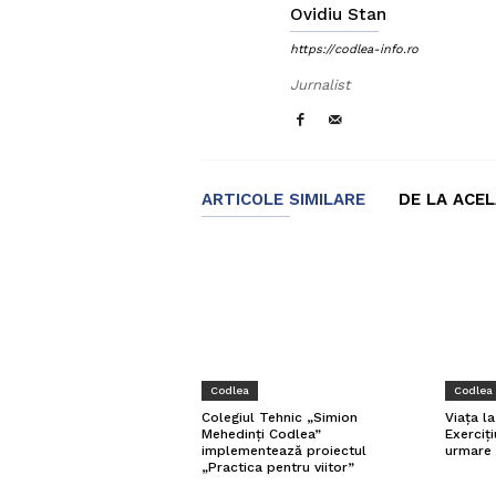
Ovidiu Stan
https://codlea-info.ro
Jurnalist
ARTICOLE SIMILARE
DE LA ACE
Codlea
Codlea
Viața l
Colegiul Tehnic „Simion
Exerciți
Mehedinți Codlea”
urmare 
implementează proiectul
„Practica pentru viitor”