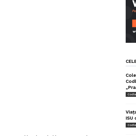
CEL
Cole
Codl
„Pra
Codl
Viaț
ISU 
Codl