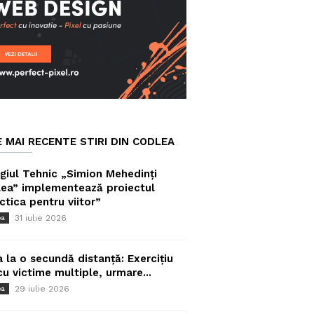
E MAI RECENTE STIRI DIN CODLEA
giul Tehnic „Simion Mehedinți
ea” implementează proiectul
ctica pentru viitor”
31 iulie 2026
ea
a la o secundă distanță: Exercițiu
cu victime multiple, urmare...
29 iulie 2026
ea