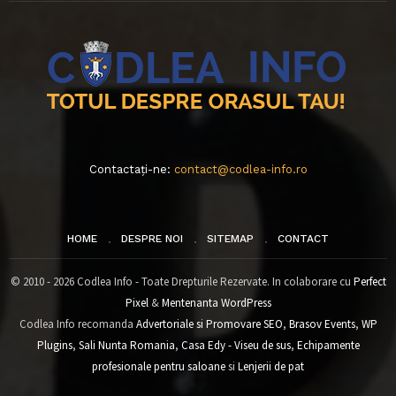
Contactați-ne:
contact@codlea-info.ro
HOME
DESPRE NOI
SITEMAP
CONTACT
© 2010 - 2026 Codlea Info - Toate Drepturile Rezervate. In colaborare cu
Perfect
Pixel
&
Mentenanta WordPress
Codlea Info recomanda
Advertoriale si Promovare SEO
,
Brasov Events
,
WP
Plugins
,
Sali Nunta Romania
,
Casa Edy - Viseu de sus
,
Echipamente
profesionale pentru saloane
si
Lenjerii de pat