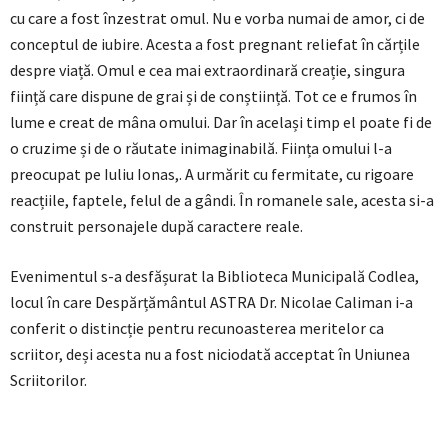
cu care a fost înzestrat omul. Nu e vorba numai de amor, ci de
conceptul de iubire. Acesta a fost pregnant reliefat în cărțile
despre viață. Omul e cea mai extraordinară creație, singura
ființă care dispune de grai și de conștiință. Tot ce e frumos în
lume e creat de mâna omului. Dar în același timp el poate fi de
o cruzime și de o răutate inimaginabilă. Ființa omului l-a
preocupat pe Iuliu Ionas,. A urmărit cu fermitate, cu rigoare
reacțiile, faptele, felul de a gândi. În romanele sale, acesta si-a
construit personajele după caractere reale.
Evenimentul s-a desfășurat la Biblioteca Municipală Codlea,
locul în care Despărțământul ASTRA Dr. Nicolae Caliman i-a
conferit o distincție pentru recunoasterea meritelor ca
scriitor, deși acesta nu a fost niciodată acceptat în Uniunea
Scriitorilor.