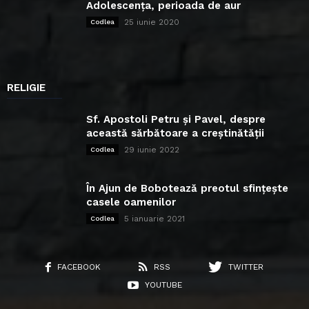
Adolescența, perioada de aur
25 iunie 2020
Codlea
RELIGIE
Sf. Apostoli Petru și Pavel, despre
această sărbătoare a creștinătății
29 iunie 2022
Codlea
În Ajun de Bobotează preotul sfințește
casele oamenilor
5 ianuarie 2021
Codlea
FACEBOOK
RSS
TWITTER
YOUTUBE