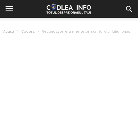
Acasă
Codlea
Recunoaștere a meritelor scriitorului Iuliu Ionaș