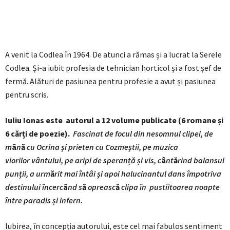
A venit la Codlea în 1964. De atunci a rămas și a lucrat la Serele
Codlea. Și-a iubit profesia de tehnician horticol și a fost șef de
fermă. Alături de pasiunea pentru profesie a avut și pasiunea
pentru scris.
Iuliu Ionas este autorul a 12 volume publicate (6 romane și
6 cărți de poezie).
Fascinat de focul din nesomnul clipei, de
m
â
n
ă
cu Ocrina și prieten cu Cozmeștii, pe muzica
viorilor vântului, pe aripi de speranță și vis, c
â
nt
ă
rind balansul
punții, a urm
ă
rit mai întâi și apoi halucinantul dans împotriva
destinului încerc
â
nd s
ă
opreasc
ă
clipa în pustiitoarea noapte
între paradis și infern.
Iubirea, în concepția autorului, este cel mai fabulos sentiment