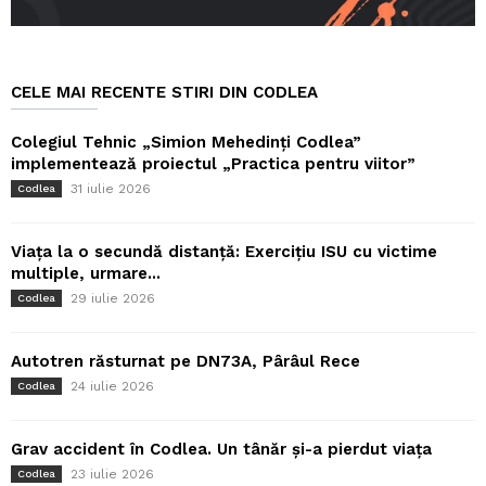
CELE MAI RECENTE STIRI DIN CODLEA
Colegiul Tehnic „Simion Mehedinți Codlea”
implementează proiectul „Practica pentru viitor”
31 iulie 2026
Codlea
Viața la o secundă distanță: Exercițiu ISU cu victime
multiple, urmare...
29 iulie 2026
Codlea
Autotren răsturnat pe DN73A, Pârâul Rece
24 iulie 2026
Codlea
Grav accident în Codlea. Un tânăr și-a pierdut viața
23 iulie 2026
Codlea