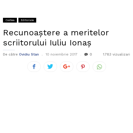
Codlea
Editoriale
Recunoaștere a meritelor
scriitorului Iuliu Ionaș
De către
Ovidiu Stan
10 noiembrie 2017
0
1.783 vizualizari