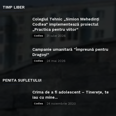
TIMP LIBER
Colegiul Tehnic „Simion Mehedinți
Codlea” implementează proiectul
„Practica pentru viitor”
31 iulie 2026
Codlea
Campanie umanitară ”Împreună pentru
Dragoș!”
24 mai 2026
Codlea
PENITA SUFLETULUI
Crima de a fi adolescent – Tinerețe, te
iau cu mine...
24 noiembrie 2020
Codlea