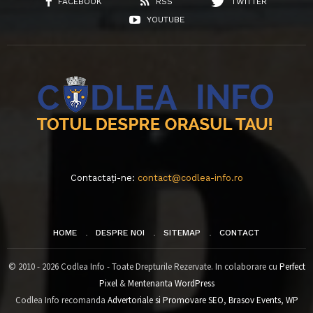
FACEBOOK
RSS
TWITTER
YOUTUBE
Contactați-ne:
contact@codlea-info.ro
HOME
DESPRE NOI
SITEMAP
CONTACT
© 2010 - 2026 Codlea Info - Toate Drepturile Rezervate. In colaborare cu
Perfect
Pixel
&
Mentenanta WordPress
Codlea Info recomanda
Advertoriale si Promovare SEO
,
Brasov Events
,
WP