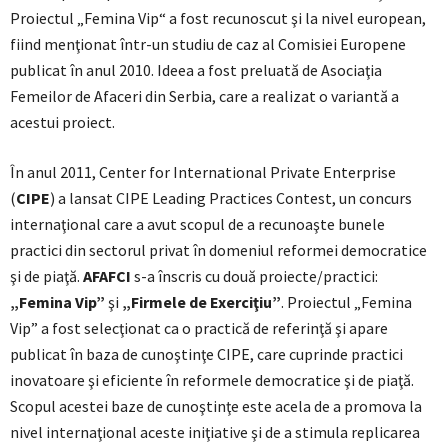
Proiectul „Femina Vip“ a fost recunoscut şi la nivel european,
fiind menţionat într-un studiu de caz al Comisiei Europene
publicat în anul 2010. Ideea a fost preluată de Asociaţia
Femeilor de Afaceri din Serbia, care a realizat o variantă a
acestui proiect.
În anul 2011, Center for International Private Enterprise
(
CIPE
) a lansat CIPE Leading Practices Contest, un concurs
internaţional care a avut scopul de a recunoaşte bunele
practici din sectorul privat în domeniul reformei democratice
şi de piaţă.
AFAFCI
s-a înscris cu două proiecte/practici:
„Femina Vip”
şi
„Firmele de Exerciţiu”
. Proiectul „Femina
Vip” a fost selecţionat ca o practică de referinţă şi apare
publicat în baza de cunoştinţe CIPE, care cuprinde practici
inovatoare şi eficiente în reformele democratice şi de piaţă.
Scopul acestei baze de cunoştinţe este acela de a promova la
nivel internaţional aceste iniţiative şi de a stimula replicarea