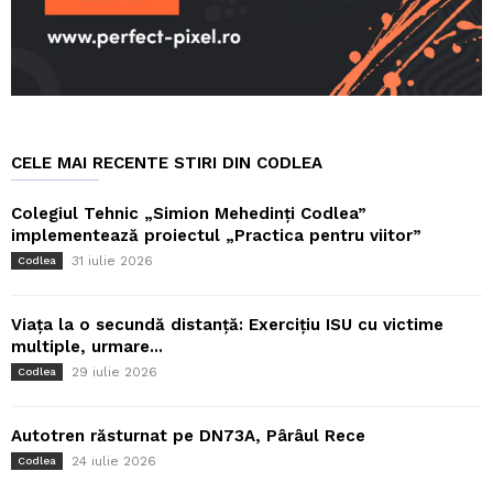
CELE MAI RECENTE STIRI DIN CODLEA
Colegiul Tehnic „Simion Mehedinți Codlea”
implementează proiectul „Practica pentru viitor”
31 iulie 2026
Codlea
Viața la o secundă distanță: Exercițiu ISU cu victime
multiple, urmare...
29 iulie 2026
Codlea
Autotren răsturnat pe DN73A, Pârâul Rece
24 iulie 2026
Codlea