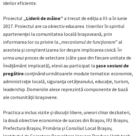
ideilor eficiente.
Proiectul
„Liderii de mâine”
a trecut de ediția a III-a în iunie
2017. Proiectul are ca obiectiv educarea tinerilor în spiritul
apartenenţei la comunitatea locală braşoveană, prin
informarea lor cu privire la
„mecanismul de funcţionare
” al
acesteia şi conştientizarea lor despre implicarea civică. În
urma unui proces de selectare (câte șase din fiecare unitate de
învățământ implicată), elevii au participat la
şase sesiuni de
pregătire
conţinând următoarele module tematice: economie,
administraţie locală, siguranţa cetățeanului, educaţie, turism,
leadership. Domeniile alese reprezintă componente de bază
ale comunităţii brașovene.
Practica a inclus vizite și discuții libere, uneori chiar dezbateri,
la două obiective economice de succes din Brașov, IPJ Brașov,
Prefectura Brașov, Primăria și Consiliul Local Brașov,