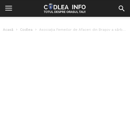
Acasă
Codlea
Asociația Femeilor de Afaceri din Brașov a sărbătorit 20 ani