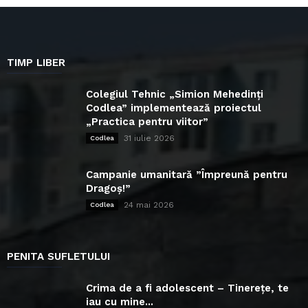
TIMP LIBER
Colegiul Tehnic „Simion Mehedinți
Codlea” implementează proiectul
„Practica pentru viitor”
31 iulie 2026
Codlea
Campanie umanitară ”Împreună pentru
Dragoș!”
24 mai 2026
Codlea
PENITA SUFLETULUI
Crima de a fi adolescent – Tinerețe, te
iau cu mine...