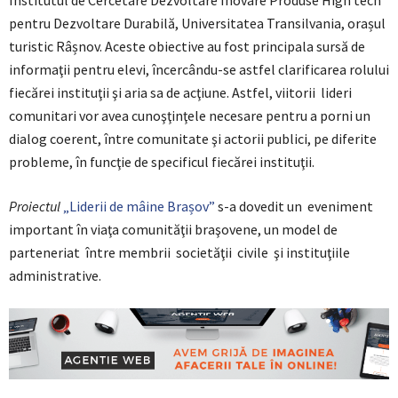
Institutul de Cercetare Dezvoltare Inovare Produse High tech
pentru Dezvoltare Durabilă, Universitatea Transilvania, orașul
turistic Râșnov. Aceste obiective au fost principala sursă de
informaţii pentru elevi, încercându-se astfel clarificarea rolului
fiecărei instituţii şi aria sa de acţiune. Astfel, viitorii lideri
comunitari vor avea cunoşţinţele necesare pentru a porni un
dialog coerent, între comunitate şi actorii publici, pe diferite
probleme, în funcţie de specificul fiecărei instituţii.
Proiectul
„Liderii de mâine Brașov”
s-a dovedit un eveniment
important în viaţa comunităţii braşovene, un model de
parteneriat între membrii societăţii civile şi instituţiile
administrative.