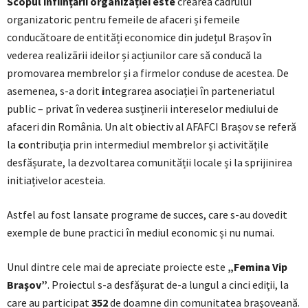
Scopul înființării organizației este
crearea cadrului
organizatoric pentru femeile de afaceri și femeile
conducătoare de entități economice din județul Brașov în
vederea realizãrii ideilor și acțiunilor care să conducă la
promovarea membrelor și a firmelor conduse de acestea. De
asemenea, s-a dorit
i
ntegrarea asociației în parteneriatul
public – privat în vederea susținerii intereselor mediului de
afaceri din România. Un alt obiectiv al AFAFCI Brașov se referă
la
c
ontribuția prin intermediul membrelor și activitățile
desfășurate, la dezvoltarea comunității locale și la sprijinirea
initiațivelor acesteia.
Astfel au fost lansate programe de succes, care s-au dovedit
exemple de bune practici în mediul economic și nu numai.
Unul dintre cele mai de apreciate proiecte este
„Femina Vip
Braşov”
. Proiectul s-a desfăşurat de-a lungul a cinci ediţii, la
care au participat
352
de doamne din comunitatea braşoveană.