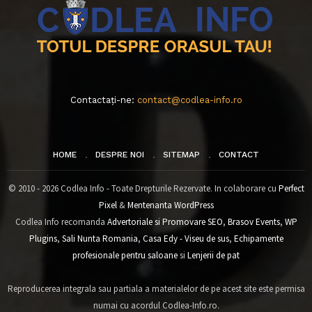
Contactați-ne:
contact@codlea-info.ro
HOME
DESPRE NOI
SITEMAP
CONTACT
© 2010 - 2026 Codlea Info - Toate Drepturile Rezervate. In colaborare cu
Perfect
Pixel
&
Mentenanta WordPress
Codlea Info recomanda
Advertoriale si Promovare SEO
,
Brasov Events
,
WP
Plugins
,
Sali Nunta Romania
,
Casa Edy - Viseu de sus
,
Echipamente
profesionale pentru saloane
si
Lenjerii de pat
Reproducerea integrala sau partiala a materialelor de pe acest site este permisa
numai cu acordul Codlea-Info.ro.