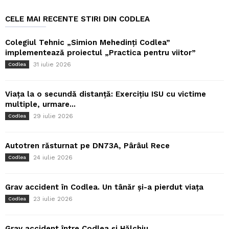
CELE MAI RECENTE STIRI DIN CODLEA
Colegiul Tehnic „Simion Mehedinți Codlea”
implementează proiectul „Practica pentru viitor”
31 iulie 2026
Codlea
Viața la o secundă distanță: Exercițiu ISU cu victime
multiple, urmare...
29 iulie 2026
Codlea
Autotren răsturnat pe DN73A, Pârâul Rece
24 iulie 2026
Codlea
Grav accident în Codlea. Un tânăr și-a pierdut viața
23 iulie 2026
Codlea
Grav accident între Codlea și Hălchiu