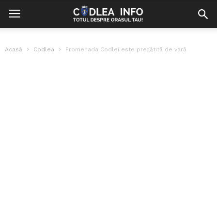
Acasă
Codlea
Promenada Codlei este pregătită de vară