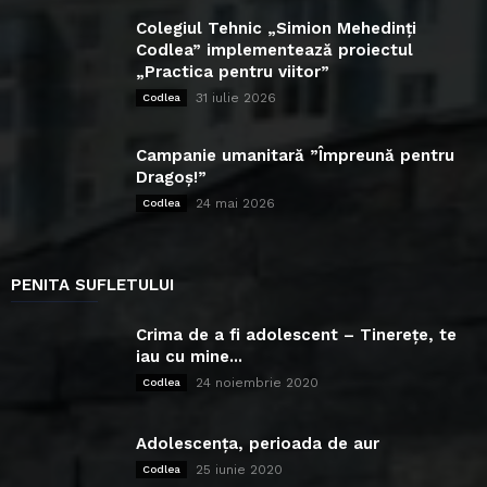
Colegiul Tehnic „Simion Mehedinți
Codlea” implementează proiectul
„Practica pentru viitor”
31 iulie 2026
Codlea
Campanie umanitară ”Împreună pentru
Dragoș!”
24 mai 2026
Codlea
PENITA SUFLETULUI
Crima de a fi adolescent – Tinerețe, te
iau cu mine...
24 noiembrie 2020
Codlea
Adolescența, perioada de aur
25 iunie 2020
Codlea