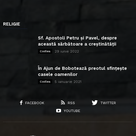
RELIGIE
Sf. Apostoli Petru și Pavel, despre
această sărbătoare a creștinătății
29 iunie 2022
Codlea
În Ajun de Bobotează preotul sfințește
casele oamenilor
5 ianuarie 2021
Codlea
FACEBOOK
RSS
TWITTER
YOUTUBE