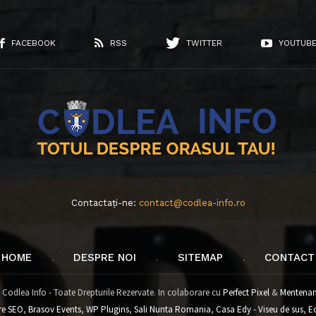
FACEBOOK
RSS
TWITTER
YOUTUB
Contactați-ne:
contact@codlea-info.ro
HOME
DESPRE NOI
SITEMAP
CONTACT
 Codlea Info - Toate Drepturile Rezervate. In colaborare cu
Perfect Pixel
&
Mentenan
re SEO
,
Brasov Events
,
WP Plugins
,
Sali Nunta Romania
,
Casa Edy - Viseu de sus
,
E