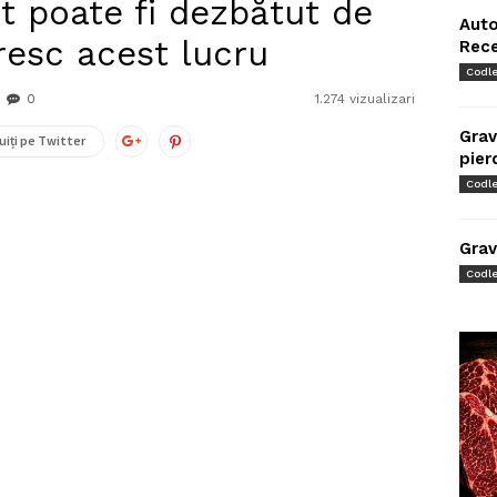
t poate fi dezbătut de
Auto
resc acest lucru
Rec
Codl
0
1.274 vizualizari
Grav
uiți pe Twitter
pier
Codl
Grav
Codl