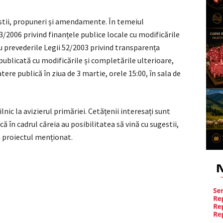
estii, propuneri și amendamente. În temeiul
73/2006 privind finanțele publice locale cu modificările
u prevederile Legii 52/2003 privind transparența
publicată cu modificările și completările ulterioare,
re publică în ziua de 3 martie, orele 15:00, în sala de
nic la avizierul primăriei. Cetățenii interesați sunt
că în cadrul căreia au posibilitatea să vină cu sugestii,
 proiectul menționat.