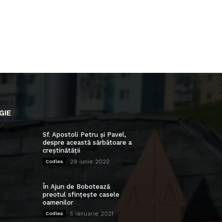
GIE
Sf. Apostoli Petru și Pavel,
despre această sărbătoare a
creștinătății
29 iunie 2022
Codlea
În Ajun de Bobotează
preotul sfințește casele
oamenilor
5 ianuarie 2021
Codlea