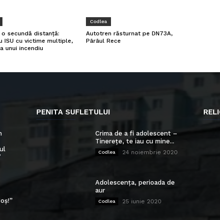
Codlea
a o secundă distanță:
Autotren răsturnat pe DN73A,
u ISU cu victime multiple,
Pârâul Rece
a unui incendiu
PENITA SUFLETULUI
RELI
n
Crima de a fi adolescent –
Tinerețe, te iau cu mine...
ul
24 noiembrie 2020
Codlea
”
Adolescența, perioada de
aur
oș!”
25 iunie 2020
Codlea