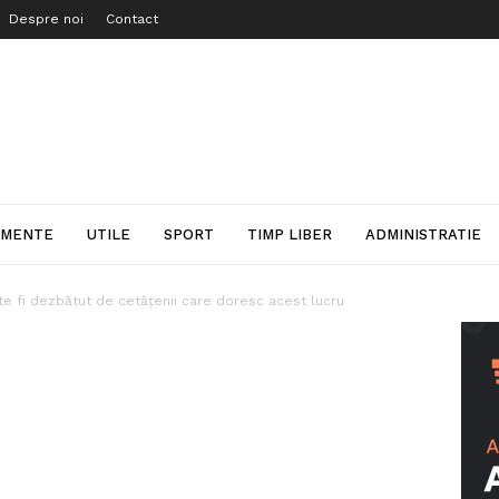
Despre noi
Contact
IMENTE
UTILE
SPORT
TIMP LIBER
ADMINISTRATIE
te fi dezbătut de cetățenii care doresc acest lucru