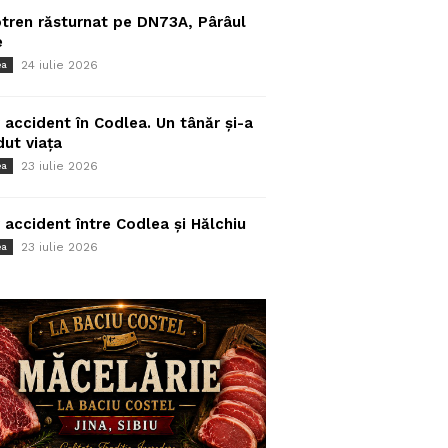
tren răsturnat pe DN73A, Pârâul
e
24 iulie 2026
ea
 accident în Codlea. Un tânăr și-a
dut viața
23 iulie 2026
ea
 accident între Codlea și Hălchiu
23 iulie 2026
ea