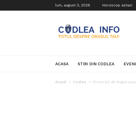
luni, august 3, 2026
Horoscop astazi
Codlea
Info
ACASA
STIRI DIN CODLEA
EVEN
Acasă
Codlea
Proiectul de buget poa