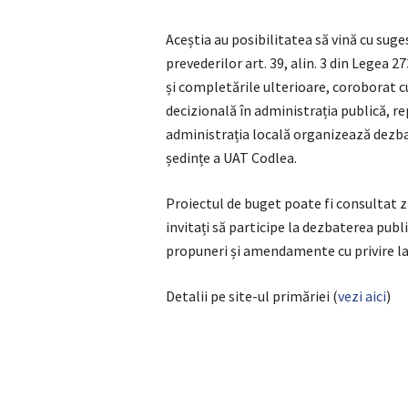
Aceștia au posibilitatea să vină cu sug
prevederilor art. 39, alin. 3 din Legea 2
și completările ulterioare, coroborat c
decizională în administrația publică, re
administrația locală organizează dezbate
ședințe a UAT Codlea.
Proiectul de buget poate fi consultat zil
invitați să participe la dezbaterea publi
propuneri și amendamente cu privire la
Detalii pe site-ul primăriei (
vezi aici
)