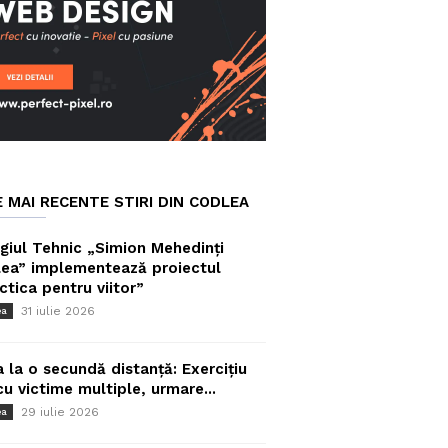
E MAI RECENTE STIRI DIN CODLEA
giul Tehnic „Simion Mehedinți
ea” implementează proiectul
ctica pentru viitor”
31 iulie 2026
ea
a la o secundă distanță: Exercițiu
cu victime multiple, urmare...
29 iulie 2026
ea