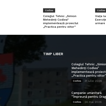
Codlea
Codlea
Viața l
Colegiul Tehnic „Simion
Exerciți
Mehedinți Codlea”
urmare 
implementează proiectul
„Practica pentru viitor”
TIMP LIBER
Colegiul Tehnic „Simio
Mehedinți Codlea”
implementează proiect
„Practica pentru viitor
31 iulie 2026
Codlea
Campanie umanitară
”Împreună pentru Drag
24 mai 2026
Codlea