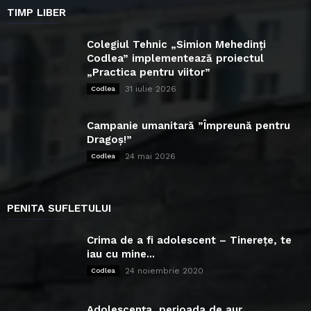
TIMP LIBER
Colegiul Tehnic „Simion Mehedinți
Codlea” implementează proiectul
„Practica pentru viitor”
31 iulie 2026
Codlea
Campanie umanitară ”Împreună pentru
Dragoș!”
24 mai 2026
Codlea
PENITA SUFLETULUI
Crima de a fi adolescent – Tinerețe, te
iau cu mine...
24 noiembrie 2020
Codlea
Adolescența, perioada de aur