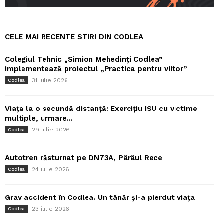
CELE MAI RECENTE STIRI DIN CODLEA
Colegiul Tehnic „Simion Mehedinți Codlea”
implementează proiectul „Practica pentru viitor”
31 iulie 2026
Codlea
Viața la o secundă distanță: Exercițiu ISU cu victime
multiple, urmare...
29 iulie 2026
Codlea
Autotren răsturnat pe DN73A, Pârâul Rece
24 iulie 2026
Codlea
Grav accident în Codlea. Un tânăr și-a pierdut viața
23 iulie 2026
Codlea