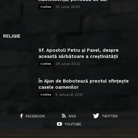
25 iunie 2020
Codlea
RELIGIE
Sf. Apostoli Petru și Pavel, despre
această sărbătoare a creștinătății
29 iunie 2022
Codlea
În Ajun de Bobotează preotul sfințește
casele oamenilor
5 ianuarie 2021
Codlea
FACEBOOK
RSS
TWITTER
YOUTUBE