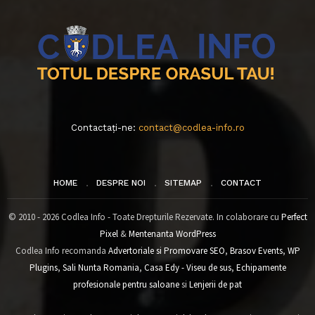
Contactați-ne:
contact@codlea-info.ro
HOME
DESPRE NOI
SITEMAP
CONTACT
© 2010 - 2026 Codlea Info - Toate Drepturile Rezervate. In colaborare cu
Perfect
Pixel
&
Mentenanta WordPress
Codlea Info recomanda
Advertoriale si Promovare SEO
,
Brasov Events
,
WP
Plugins
,
Sali Nunta Romania
,
Casa Edy - Viseu de sus
,
Echipamente
profesionale pentru saloane
si
Lenjerii de pat