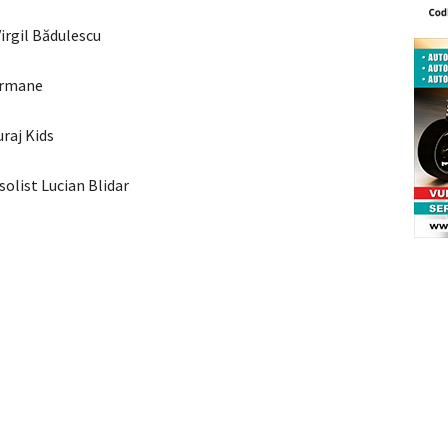
irgil Bădulescu
Germane
uraj Kids
solist Lucian Blidar