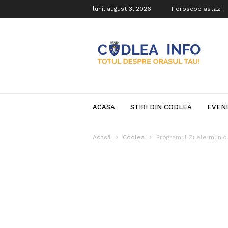
luni, august 3, 2026
Horoscop astazi
Codlea
Info
ACASA
STIRI DIN CODLEA
EVEN
Acasă
Codlea
Programul Zilele munici