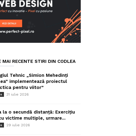
E MAI RECENTE STIRI DIN CODLEA
giul Tehnic „Simion Mehedinți
ea” implementează proiectul
ctica pentru viitor”
31 iulie 2026
ea
a la o secundă distanță: Exercițiu
cu victime multiple, urmare...
29 iulie 2026
ea