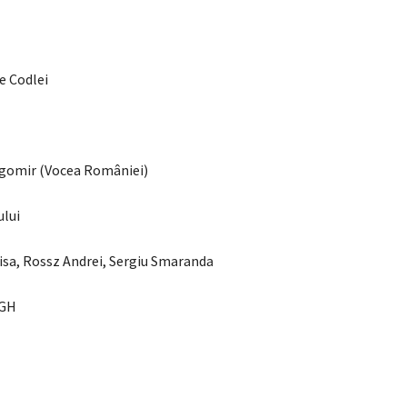
le Codlei
ragomir (Vocea României)
ului
enisa, Rossz Andrei, Sergiu Smaranda
UGH