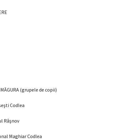
SERE
c MĂGURA (grupele de copii)
seşti Codlea
ul Râşnov
ţional Maghiar Codlea