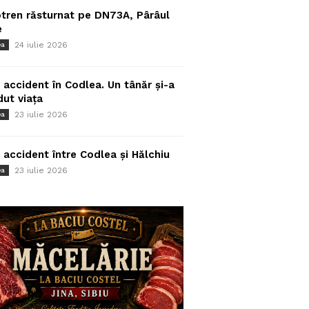
tren răsturnat pe DN73A, Pârâul
e
24 iulie 2026
ea
 accident în Codlea. Un tânăr și-a
dut viața
23 iulie 2026
ea
 accident între Codlea și Hălchiu
23 iulie 2026
ea