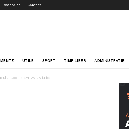
Despre noi
Contact
IMENTE
UTILE
SPORT
TIMP LIBER
ADMINISTRATIE
piului Codlea (24-25-26 iulie)