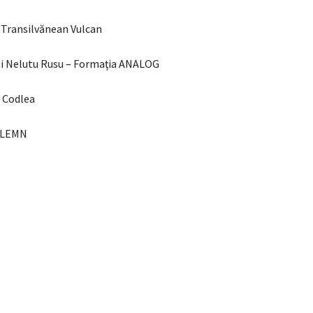
c Transilvănean Vulcan
t şi Nelutu Rusu – Formaţia ANALOG
 Codlea
E LEMN