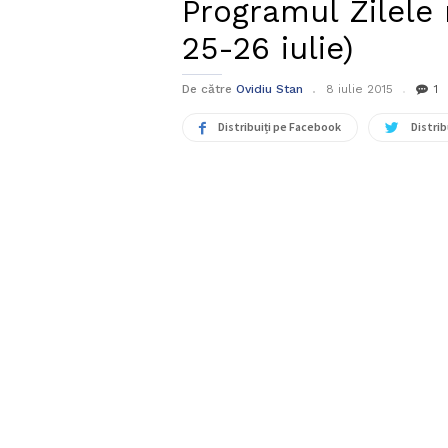
Programul Zilele 
25-26 iulie)
De către
Ovidiu Stan
8 iulie 2015
1
Distribuiți pe Facebook
Distrib