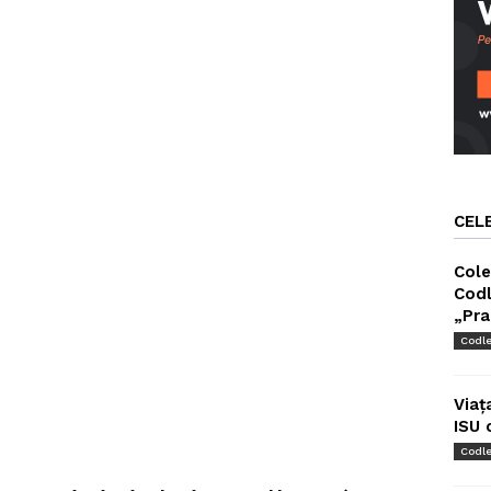
CEL
Cole
Codl
„Pra
Codl
Viaț
ISU 
Codl