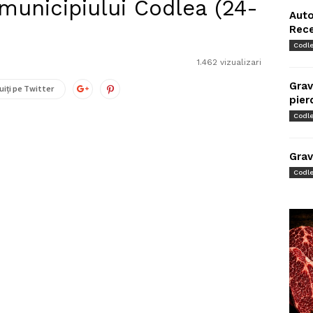
municipiului Codlea (24-
Auto
Rec
Codl
1.462 vizualizari
Grav
uiți pe Twitter
pier
Codl
Grav
Codl