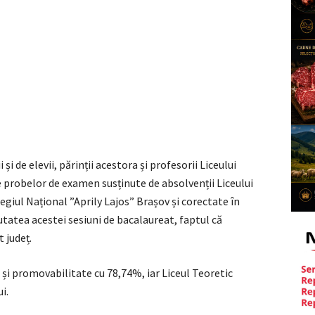
 și de elevii, părinții acestora și profesorii Liceului
e probelor de examen susținute de absolvenții Liceului
egiul Național ”Aprily Lajos” Brașov și corectate în
utatea acestei sesiuni de bacalaureat, faptul că
t județ.
ca și promovabilitate cu 78,74%, iar Liceul Teoretic
i.