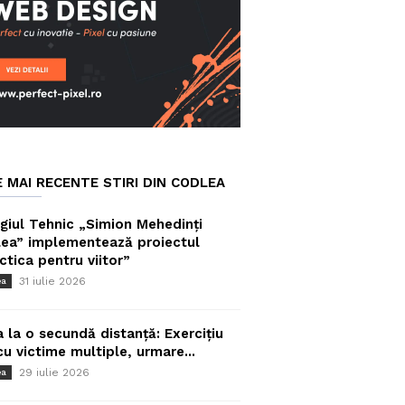
E MAI RECENTE STIRI DIN CODLEA
giul Tehnic „Simion Mehedinți
ea” implementează proiectul
ctica pentru viitor”
31 iulie 2026
ea
a la o secundă distanță: Exercițiu
cu victime multiple, urmare...
29 iulie 2026
ea