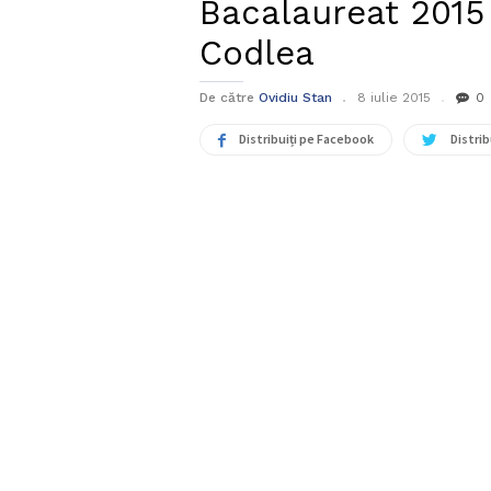
Bacalaureat 2015 
Codlea
De către
Ovidiu Stan
8 iulie 2015
0
Distribuiți pe Facebook
Distrib