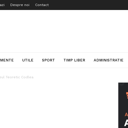
azi
Despre noi
Contact
IMENTE
UTILE
SPORT
TIMP LIBER
ADMINISTRATIE
ceul Teoretic Codlea