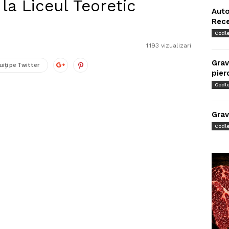
la Liceul Teoretic
Auto
Rec
Codl
1.193 vizualizari
Grav
uiți pe Twitter
pier
Codl
Grav
Codl