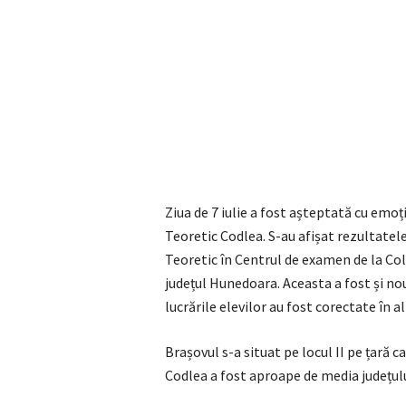
Ziua de 7 iulie a fost așteptată cu emoții
Teoretic Codlea. S-au afișat rezultatel
Teoretic în Centrul de examen de la Col
județul Hunedoara. Aceasta a fost și no
lucrările elevilor au fost corectate în al
Brașovul s-a situat pe locul II pe țară 
Codlea a fost aproape de media județulu