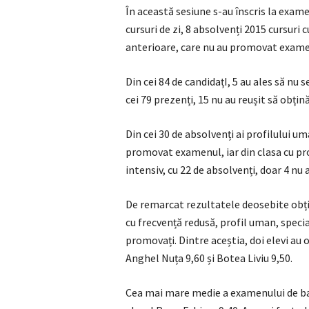
În această sesiune s-au înscris la exame
cursuri de zi, 8 absolvenți 2015 cursuri 
anterioare, care nu au promovat examenu
Din cei 84 de candidațI, 5 au ales să nu s
cei 79 prezenți, 15 nu au reușit să obțin
Din cei 30 de absolvenți ai profilului u
promovat examenul, iar din clasa cu pr
intensiv, cu 22 de absolvenți, doar 4 nu 
De remarcat rezultatele deosebite obțin
cu frecvență redusă, profil uman, speciali
promovați. Dintre aceștia, doi elevi au 
Anghel Nuța 9,60 și Botea Liviu 9,50.
Cea mai mare medie a examenului de bac