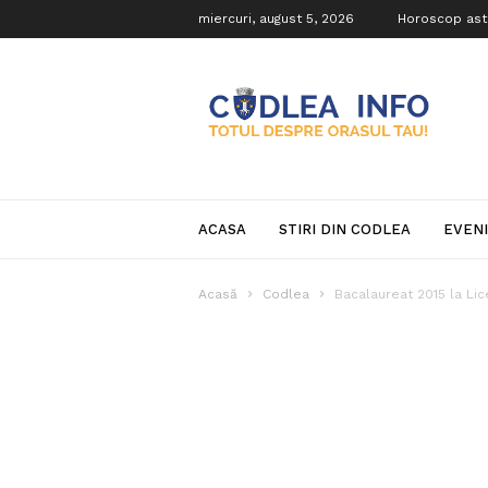
miercuri, august 5, 2026
Horoscop ast
Codlea
Info
ACASA
STIRI DIN CODLEA
EVEN
Acasă
Codlea
Bacalaureat 2015 la Li