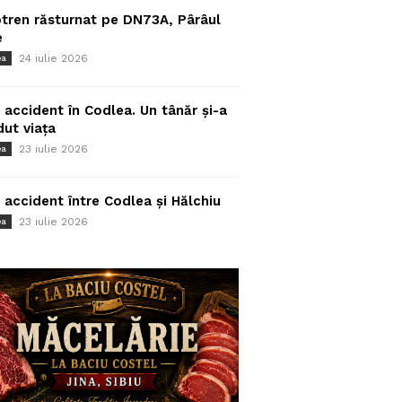
tren răsturnat pe DN73A, Pârâul
e
24 iulie 2026
ea
 accident în Codlea. Un tânăr și-a
dut viața
23 iulie 2026
ea
 accident între Codlea și Hălchiu
23 iulie 2026
ea