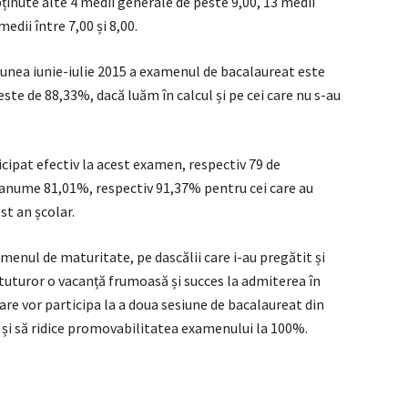
bținute alte 4 medii generale de peste 9,00, 13 medii
edii între 7,00 și 8,00.
nea iunie-iulie 2015 a examenul de bacalaureat este
este de 88,33%, dacă luăm în calcul și pe cei care nu s-au
icipat efectiv la acest examen, respectiv 79 de
 anume 81,01%, respectiv 91,37% pentru cei care au
est an școlar.
menul de maturitate, pe dascălii care i-au pregătit și
m tuturor o vacanță frumoasă și succes la admiterea în
are vor participa la a doua sesiune de bacalaureat din
 și să ridice promovabilitatea examenului la 100%.