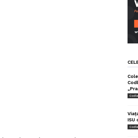
CEL
Cole
Codl
„Pra
Codl
Viaț
ISU 
Codl