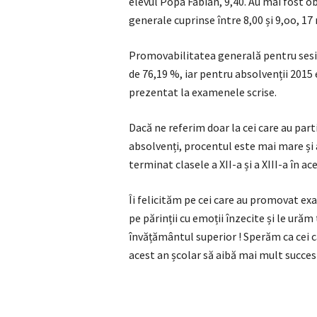
elevul Popa Fabian, 9,40. Au mai fost o
generale cuprinse între 8,00 și 9,oo, 17 m
Promovabilitatea generală pentru sesiu
de 76,19 %, iar pentru absolvenții 2015 
prezentat la examenele scrise.
Dacă ne referim doar la cei care au part
absolvenți, procentul este mai mare și
terminat clasele a XII-a și a XIII-a în ac
Îi felicităm pe cei care au promovat exa
pe părinții cu emoții înzecite și le ură
învățământul superior ! Sperăm ca cei c
acest an școlar să aibă mai mult succes