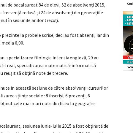
nul de bacalaureat 84 de elevi, 52 de absolvenți 2015,
cu frecvență redusă și 24 de absolvenți din generațiile
l în sesiunile anilor trecuți.
e prezinte la probele scrise, deci au fost absenți, iar din
ă media 6,00.
man, specializarea filologie intensiv engleză, 29 au
ofil real, specializarea matematică-informatică
au reușit să obțină note de trecere.
ute în această sesiune de către absolvenții cursurilor
zarea sțiințe sociale : 8 înscriși, 6 prezenți, 6
obținut cele mai mari note din liceu la geografie :
alaureat, sesiunea iunie-iulie 2015 a fost obținută de