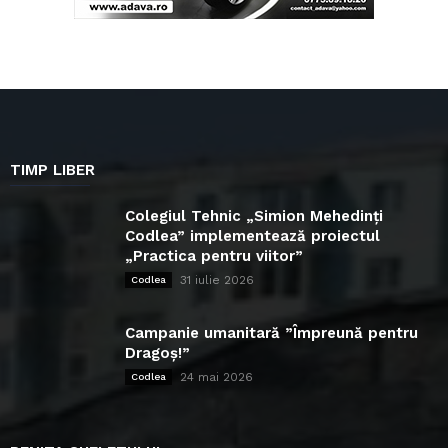
TIMP LIBER
Colegiul Tehnic „Simion Mehedinți
Codlea” implementează proiectul
„Practica pentru viitor”
31 iulie 2026
Codlea
Campanie umanitară ”Împreună pentru
Dragoș!”
24 mai 2026
Codlea