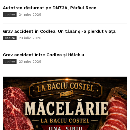
Autotren răsturnat pe DN73A, Pârâul Rece
24 iulie 2026
Codlea
Grav accident în Codlea. Un tânăr și-a pierdut viața
23 iulie 2026
Codlea
Grav accident între Codlea și Hălchiu
23 iulie 2026
Codlea