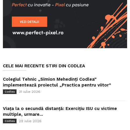
CELE MAI RECENTE STIRI DIN CODLEA
Colegiul Tehnic „Simion Mehedinți Codlea”
implementează proiectul „Practica pentru viitor”
31 iulie 2026
Codlea
Viața la o secundă distanță: Exercițiu ISU cu victime
multiple, urmare...
29 iulie 2026
Codlea