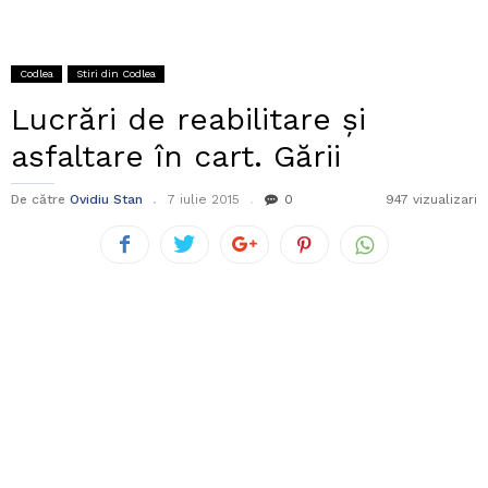
Codlea
Stiri din Codlea
Lucrări de reabilitare și
asfaltare în cart. Gării
De către
Ovidiu Stan
7 iulie 2015
0
947 vizualizari