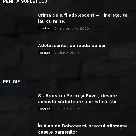
PENITA SUFLETULUI
Crima de a fi adolescent – Tinerețe, te
iau cu mine...
24 noiembrie 2020
Codlea
Adolescența, perioada de aur
25 iunie 2020
Codlea
RELIGIE
Sf. Apostoli Petru și Pavel, despre
această sărbătoare a creștinătății
29 iunie 2022
Codlea
În Ajun de Bobotează preotul sfințește
casele oamenilor