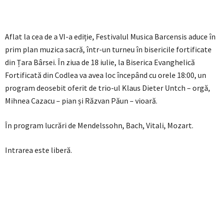
Aflat la cea de a VI-a ediție, Festivalul Musica Barcensis aduce în
prim plan muzica sacră, într-un turneu în bisericile fortificate
din Țara Bârsei. În ziua de 18 iulie, la Biserica Evanghelică
Fortificată din Codlea va avea loc începând cu orele 18:00, un
program deosebit oferit de trio-ul Klaus Dieter Untch – orgă,
Mihnea Cazacu – pian și Răzvan Păun – vioară.
În program lucrări de Mendelssohn, Bach, Vitali, Mozart.
Intrarea este liberă.