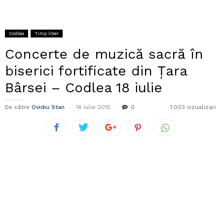
Codlea
Timp liber
Concerte de muzică sacră în
biserici fortificate din Țara
Bârsei – Codlea 18 iulie
De către
Ovidiu Stan
14 iulie 2015
0
1.003 vizualizari