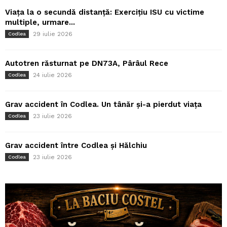
Viața la o secundă distanță: Exercițiu ISU cu victime
multiple, urmare...
29 iulie 2026
Codlea
Autotren răsturnat pe DN73A, Pârâul Rece
24 iulie 2026
Codlea
Grav accident în Codlea. Un tânăr și-a pierdut viața
23 iulie 2026
Codlea
Grav accident între Codlea și Hălchiu
23 iulie 2026
Codlea