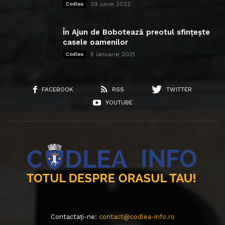
29 iunie 2022
Codlea
În Ajun de Bobotează preotul sfințește
casele oamenilor
5 ianuarie 2021
Codlea
FACEBOOK
RSS
TWITTER
YOUTUBE
Contactați-ne:
contact@codlea-info.ro