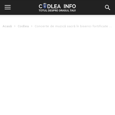
Acasă
Codlea
Concerte de muzică sacră în biserici fortificate din Țara Bârsei – Codlea...