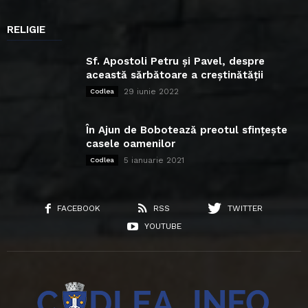
RELIGIE
Sf. Apostoli Petru și Pavel, despre
această sărbătoare a creștinătății
29 iunie 2022
Codlea
În Ajun de Bobotează preotul sfințește
casele oamenilor
5 ianuarie 2021
Codlea
FACEBOOK
RSS
TWITTER
YOUTUBE