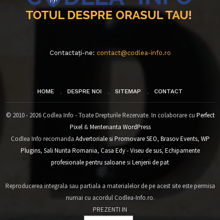
Contactați-ne:
contact@codlea-info.ro
HOME
DESPRE NOI
SITEMAP
CONTACT
© 2010 - 2026 Codlea Info - Toate Drepturile Rezervate. In colaborare cu
Perfect
Pixel
&
Mentenanta WordPress
Codlea Info recomanda
Advertoriale si Promovare SEO
,
Brasov Events
,
WP
Plugins
,
Sali Nunta Romania
,
Casa Edy - Viseu de sus
,
Echipamente
profesionale pentru saloane
si
Lenjerii de pat
Reproducerea integrala sau partiala a materialelor de pe acest site este permisa
numai cu acordul Codlea-Info.ro.
PREZENTI IN