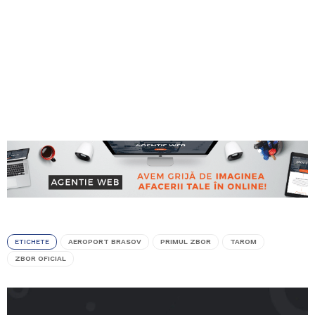
ETICHETE
AEROPORT BRASOV
PRIMUL ZBOR
TAROM
ZBOR OFICIAL