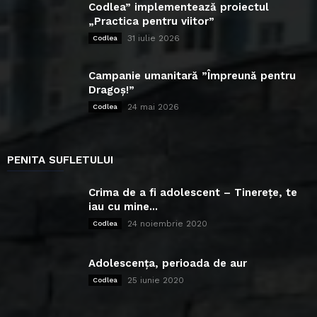
Codlea” implementează proiectul
„Practica pentru viitor”
31 iulie 2026
Codlea
Campanie umanitară ”Împreună pentru
Dragoș!”
24 mai 2026
Codlea
PENITA SUFLETULUI
Crima de a fi adolescent – Tinerețe, te
iau cu mine...
24 noiembrie 2020
Codlea
Adolescența, perioada de aur
25 iunie 2020
Codlea