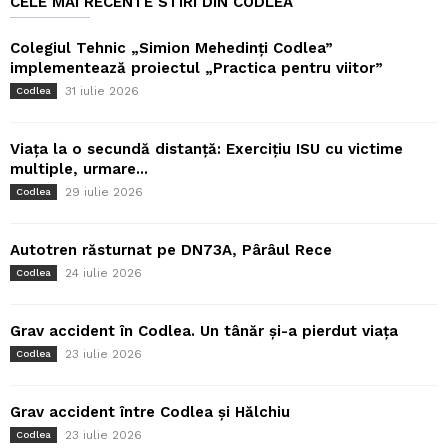
CELE MAI RECENTE STIRI DIN CODLEA
Colegiul Tehnic „Simion Mehedinți Codlea”
implementează proiectul „Practica pentru viitor”
31 iulie 2026
Codlea
Viața la o secundă distanță: Exercițiu ISU cu victime
multiple, urmare...
29 iulie 2026
Codlea
Autotren răsturnat pe DN73A, Pârâul Rece
24 iulie 2026
Codlea
Grav accident în Codlea. Un tânăr și-a pierdut viața
23 iulie 2026
Codlea
Grav accident între Codlea și Hălchiu
23 iulie 2026
Codlea