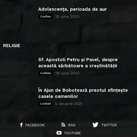
Adolescența, perioada de aur
25 iunie 2020
Codlea
RELIGIE
Sf. Apostoli Petru și Pavel, despre
această sărbătoare a creștinătății
29 iunie 2022
Codlea
În Ajun de Bobotează preotul sfințește
casele oamenilor
5 ianuarie 2021
Codlea
FACEBOOK
RSS
TWITTER
YOUTUBE