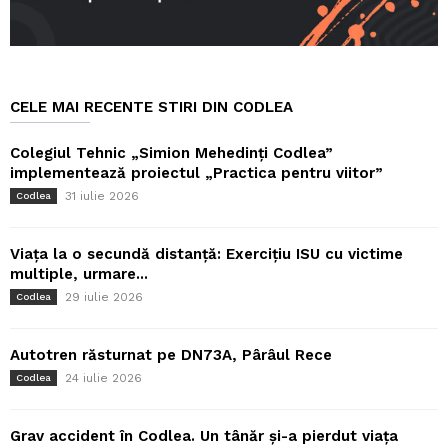
CELE MAI RECENTE STIRI DIN CODLEA
Colegiul Tehnic „Simion Mehedinți Codlea”
implementează proiectul „Practica pentru viitor”
31 iulie 2026
Codlea
Viața la o secundă distanță: Exercițiu ISU cu victime
multiple, urmare...
29 iulie 2026
Codlea
Autotren răsturnat pe DN73A, Pârâul Rece
24 iulie 2026
Codlea
Grav accident în Codlea. Un tânăr și-a pierdut viața