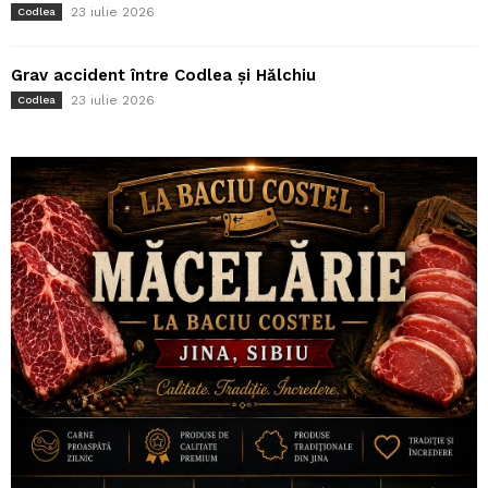
23 iulie 2026
Codlea
Grav accident între Codlea și Hălchiu
23 iulie 2026
Codlea