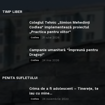
TIMP LIBER
Colegiul Tehnic „Simion Mehedinți
Codlea” implementează proiectul
„Practica pentru viitor”
31 iulie 2026
Codlea
Campanie umanitară ”Împreună pentru
Dragoș!”
24 mai 2026
Codlea
PENITA SUFLETULUI
Crima de a fi adolescent – Tinerețe, te
iau cu mine...
24 noiembrie 2020
Codlea