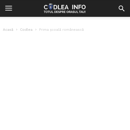
Acasă
Codlea
Prima școală românească