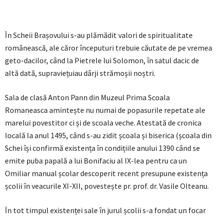
În Scheii Brașovului s-au plămădit valori de spiritualitate
românească, ale căror începuturi trebuie căutate de pe vremea
geto-dacilor, când la Pietrele lui Solomon, în satul dacic de
altă dată, supraviețuiau dârji strămoșii noștri.
Sala de clasă Anton Pann din Muzeul Prima Scoala
Romaneasca amintește nu numai de popasurile repetate ale
marelui povestitor ci și de scoala veche. Atestată de cronica
locală la anul 1495, când s-au zidit școala și biserica (școala din
Schei își confirmă existența în condițiile anului 1390 când se
emite puba papală a lui Bonifaciu al IX-lea pentru ca un
Omiliar manual școlar descoperit recent presupune existența
școlii în veacurile XI-XII, povestește pr. prof. dr. Vasile Olteanu.
În tot timpul existenței sale în jurul școlii s-a fondat un focar