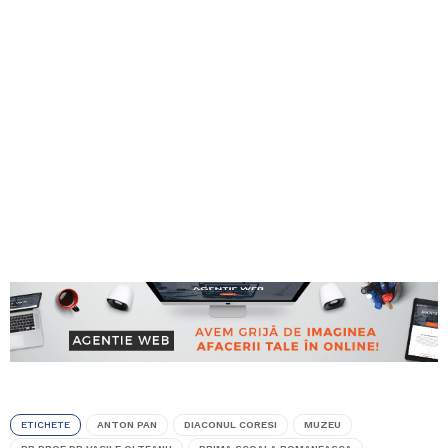
ETICHETE
ANTON PAN
DIACONUL CORESI
MUZEU