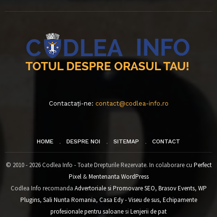
Contactați-ne:
contact@codlea-info.ro
HOME
DESPRE NOI
SITEMAP
CONTACT
© 2010 - 2026 Codlea Info - Toate Drepturile Rezervate. In colaborare cu
Perfect
Pixel
&
Mentenanta WordPress
Codlea Info recomanda
Advertoriale si Promovare SEO
,
Brasov Events
,
WP
Plugins
,
Sali Nunta Romania
,
Casa Edy - Viseu de sus
,
Echipamente
profesionale pentru saloane
si
Lenjerii de pat