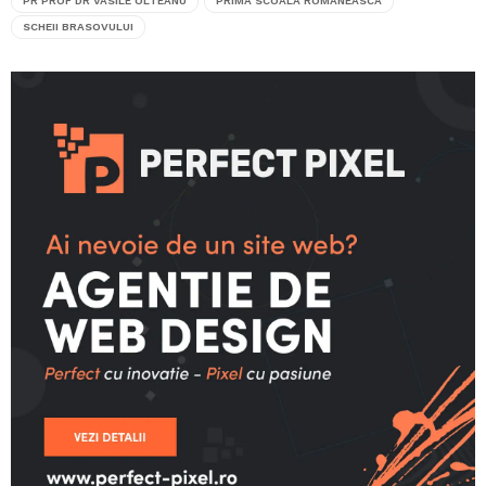
PR PROF DR VASILE OLTEANU
PRIMA SCOALA ROMANEASCA
SCHEII BRASOVULUI