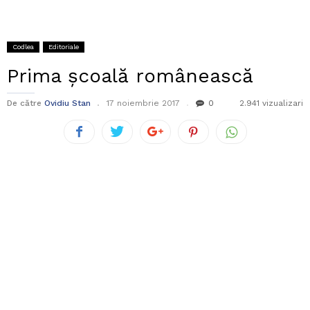
Codlea
Editoriale
Prima școală românească
De către
Ovidiu Stan
17 noiembrie 2017
0
2.941 vizualizari