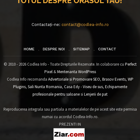
Contactați-ne:
contact@codlea-info.ro
HOME
DESPRE NOI
SITEMAP
CONTACT
© 2010 - 2026 Codlea Info - Toate Drepturile Rezervate. In colaborare cu
Perfect
Pixel
&
Mentenanta WordPress
Codlea Info recomanda
Advertoriale si Promovare SEO
,
Brasov Events
,
WP
Plugins
,
Sali Nunta Romania
,
Casa Edy - Viseu de sus
,
Echipamente
profesionale pentru saloane
si
Lenjerii de pat
Reproducerea integrala sau partiala a materialelor de pe acest site este permisa
numai cu acordul Codlea-Info.ro.
PREZENTI IN