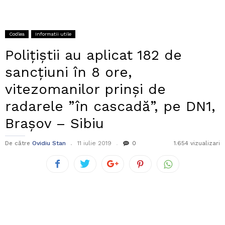
Codlea
Informatii utile
Polițiștii au aplicat 182 de
sancțiuni în 8 ore,
vitezomanilor prinși de
radarele ”în cascadă”, pe DN1,
Brașov – Sibiu
De către
Ovidiu Stan
11 iulie 2019
0
1.654 vizualizari