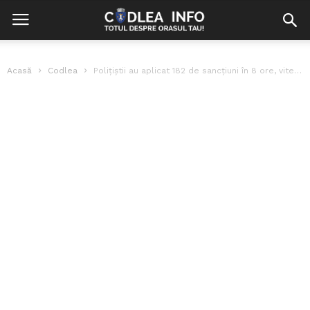
Acasă
Codlea
Polițiștii au aplicat 182 de sancțiuni în 8 ore, vitezomanilor prinși de...