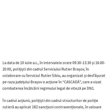
La data de 10 iulie a.c., în intervalele orare 09.30-13.30 și 16.00-
20.00, polițiști din cadrul Serviciului Rutier Brașov, în
colaborare cu Serviciul Rutier Sibiu, au organizat și desfășurat
pe raza județului Brașov o acțiune în “CASCADĂ”, care a vizat
combaterea încălcării regimului legal de viteză pe DN1.
În cadrul acțiunii, polițiști din cadrul structurilor de poliție
rutieră au aplicat 182 sancțiuni contravenționale, în valoare