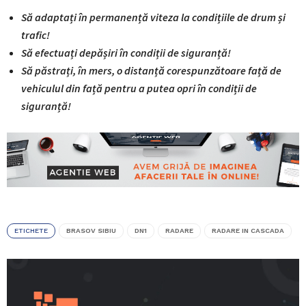
Să adaptați în permanență viteza la condițiile de drum și
trafic!
Să efectuați depășiri în condiții de siguranță!
Să păstrați, în mers, o distanță corespunzătoare față de
vehiculul din față pentru a putea opri în condiții de
siguranță!
ETICHETE
BRASOV SIBIU
DN1
RADARE
RADARE IN CASCADA