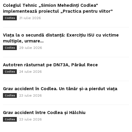
Colegiul Tehnic „Simion Mehedinți Codlea”
implementează proiectul „Practica pentru viitor”
31 iulie 2026
Codlea
Viața la o secundă distanță: Exercițiu ISU cu victime
multiple, urmare...
29 iulie 2026
Codlea
Autotren răsturnat pe DN73A, Pârâul Rece
24 iulie 2026
Codlea
Grav accident în Codlea. Un tânăr și-a pierdut viața
23 iulie 2026
Codlea
Grav accident între Codlea și Hălchiu
23 iulie 2026
Codlea