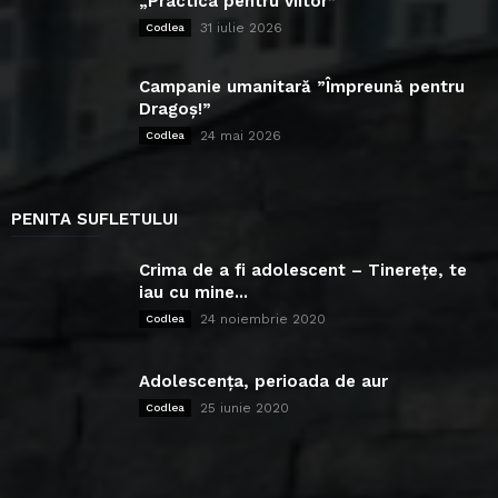
„Practica pentru viitor”
31 iulie 2026
Codlea
Campanie umanitară ”Împreună pentru
Dragoș!”
24 mai 2026
Codlea
PENITA SUFLETULUI
Crima de a fi adolescent – Tinerețe, te
iau cu mine...
24 noiembrie 2020
Codlea
Adolescența, perioada de aur
25 iunie 2020
Codlea