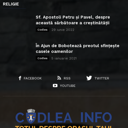
RELIGIE
Sf. Apostoli Petru și Pavel, despre
această sărbătoare a creștinătății
29 iunie 2022
Codlea
În Ajun de Bobotează preotul sfințește
casele oamenilor
5 ianuarie 2021
Codlea
FACEBOOK
RSS
TWITTER
YOUTUBE