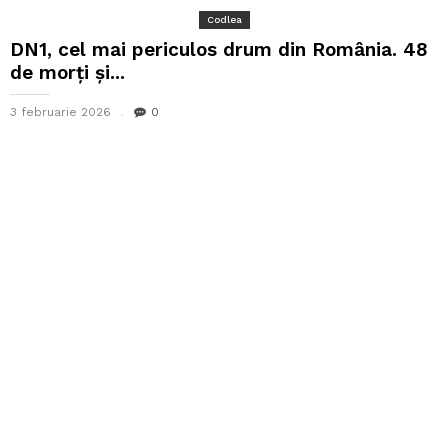
Codlea
DN1, cel mai periculos drum din România. 48
de morţi şi...
3 februarie 2026
0