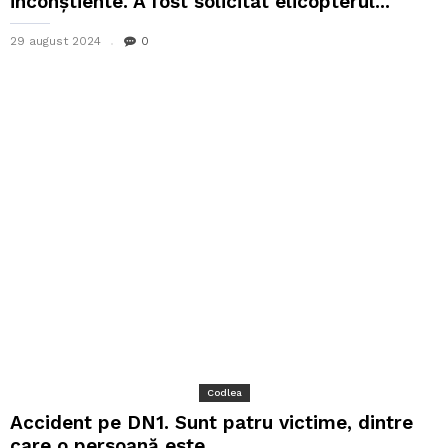
inconștiente. A fost solicitat elicopterul...
29 august 2024
0
Codlea
Accident pe DN1. Sunt patru victime, dintre
care o persoană este...