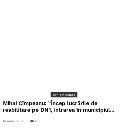
Stiri din Codlea
Mihai Cîmpeanu: ”Încep lucrările de
reabilitare pe DN1, intrarea în municipiul...
14 iunie 2021
0