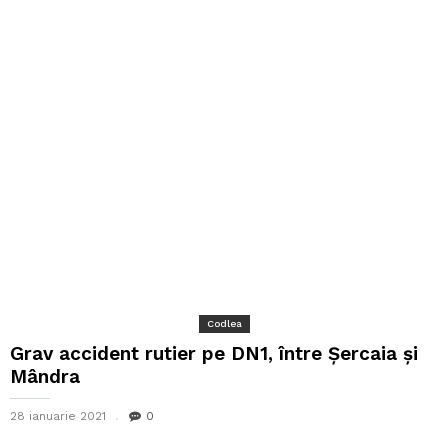
Codlea
Grav accident rutier pe DN1, între Șercaia și
Mândra
28 ianuarie 2021
0