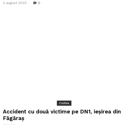
2 august 2023
0
Codlea
Accident cu două victime pe DN1, ieșirea din
Făgăraș