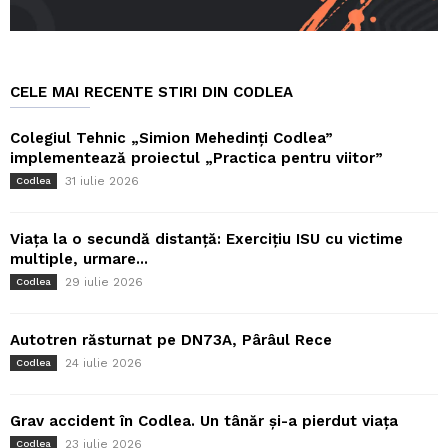
CELE MAI RECENTE STIRI DIN CODLEA
Colegiul Tehnic „Simion Mehedinți Codlea”
implementează proiectul „Practica pentru viitor”
31 iulie 2026
Codlea
Viața la o secundă distanță: Exercițiu ISU cu victime
multiple, urmare...
29 iulie 2026
Codlea
Autotren răsturnat pe DN73A, Pârâul Rece
24 iulie 2026
Codlea
Grav accident în Codlea. Un tânăr și-a pierdut viața
23 iulie 2026
Codlea