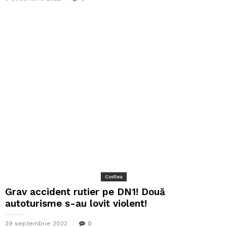
Codlea
Grav accident rutier pe DN1! Două
autoturisme s-au lovit violent!
29 septembrie 2022
0