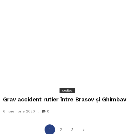
Codlea
Grav accident rutier între Brasov și Ghimbav
6 noiembrie 2020
0
1
2
3