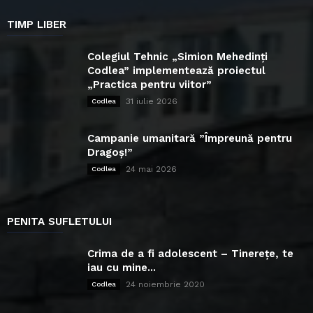
TIMP LIBER
Colegiul Tehnic „Simion Mehedinți
Codlea” implementează proiectul
„Practica pentru viitor”
31 iulie 2026
Codlea
Campanie umanitară ”Împreună pentru
Dragoș!”
24 mai 2026
Codlea
PENITA SUFLETULUI
Crima de a fi adolescent – Tinerețe, te
iau cu mine...
24 noiembrie 2020
Codlea