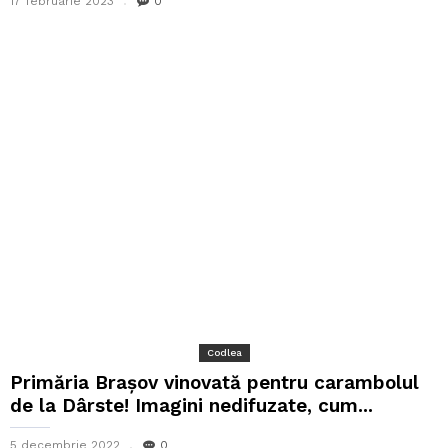
17 februarie 2023
0
Codlea
Primăria Brașov vinovată pentru carambolul
de la Dârste! Imagini nedifuzate, cum...
5 decembrie 2022
0