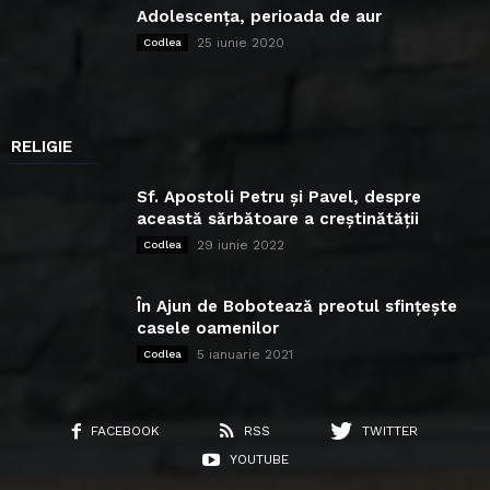
Adolescența, perioada de aur
25 iunie 2020
Codlea
RELIGIE
Sf. Apostoli Petru și Pavel, despre
această sărbătoare a creștinătății
29 iunie 2022
Codlea
În Ajun de Bobotează preotul sfințește
casele oamenilor
5 ianuarie 2021
Codlea
FACEBOOK
RSS
TWITTER
YOUTUBE