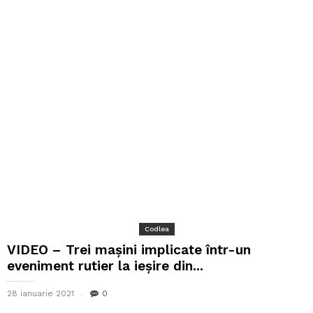
Codlea
VIDEO – Trei mașini implicate într-un
eveniment rutier la ieșire din...
28 ianuarie 2021
0