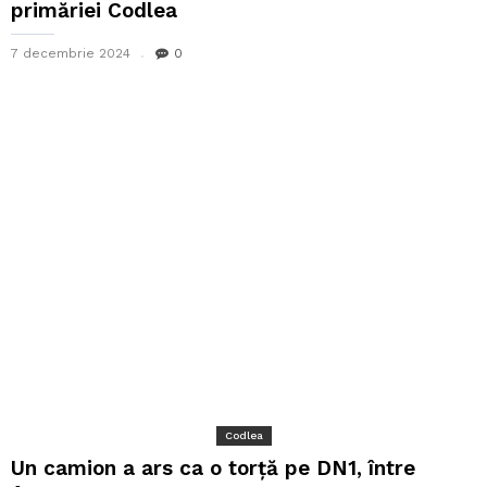
primăriei Codlea
7 decembrie 2024
0
Codlea
Un camion a ars ca o torță pe DN1, între