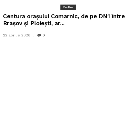
Codlea
Centura oraşului Comarnic, de pe DN1 între
Braşov şi Ploieşti, ar...
22 aprilie 2026
0