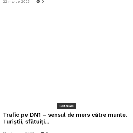
22 martie 2023
0
Editoriale
Trafic pe DN1 – sensul de mers către munte.
Turiștii, sfătuiți...