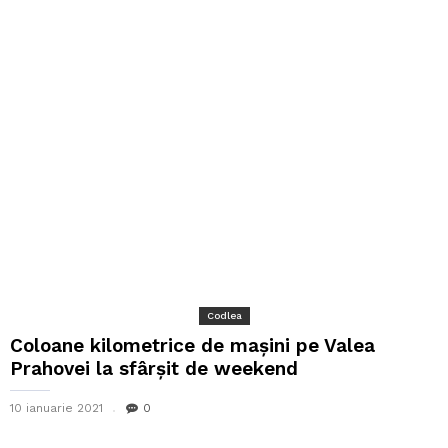
Codlea
Coloane kilometrice de mașini pe Valea
Prahovei la sfârșit de weekend
10 ianuarie 2021
0