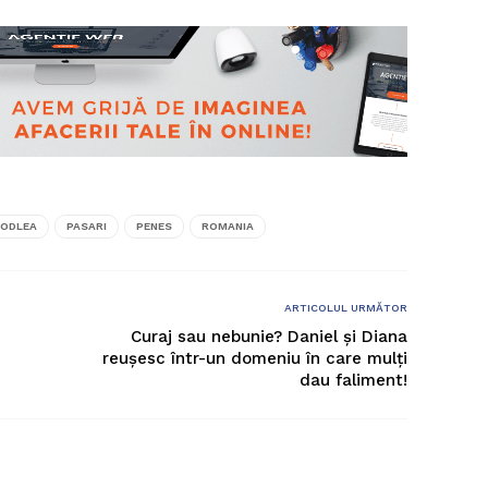
CODLEA
PASARI
PENES
ROMANIA
ARTICOLUL URMĂTOR
Curaj sau nebunie? Daniel și Diana
reușesc într-un domeniu în care mulți
dau faliment!