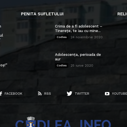
PENITA SUFLETULUI
RELI
n
Crima de a fi adolescent –
Tinerețe, te iau cu mine...
ul
24 noiembrie 2020
Codlea
”
Adolescența, perioada de
aur
oș!”
25 iunie 2020
Codlea
FACEBOOK
RSS
TWITTER
YOUTUB