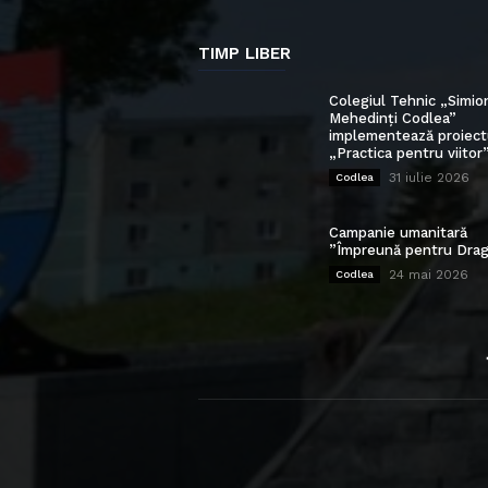
TIMP LIBER
Colegiul Tehnic „Simio
Mehedinți Codlea”
implementează proiect
„Practica pentru viitor
31 iulie 2026
Codlea
Campanie umanitară
”Împreună pentru Drag
24 mai 2026
Codlea