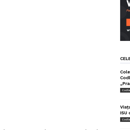
CEL
Cole
Codl
„Pra
Codl
Viaț
ISU 
Codl