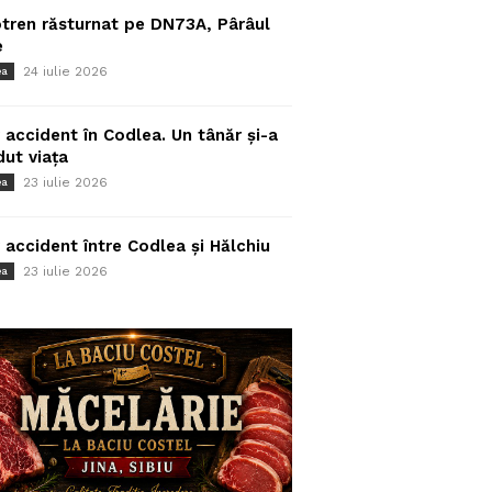
tren răsturnat pe DN73A, Pârâul
e
24 iulie 2026
ea
 accident în Codlea. Un tânăr și-a
dut viața
23 iulie 2026
ea
 accident între Codlea și Hălchiu
23 iulie 2026
ea