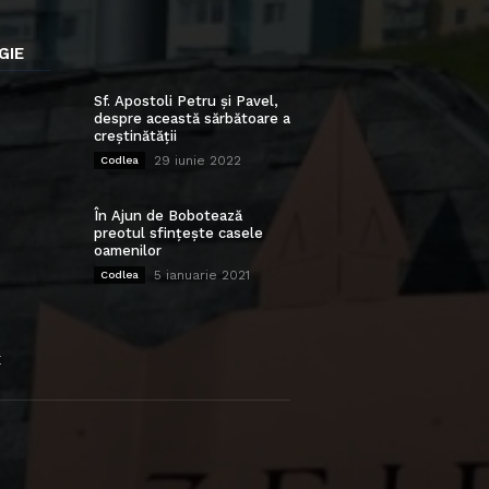
GIE
Sf. Apostoli Petru și Pavel,
despre această sărbătoare a
creștinătății
29 iunie 2022
Codlea
În Ajun de Bobotează
preotul sfințește casele
oamenilor
5 ianuarie 2021
Codlea
E