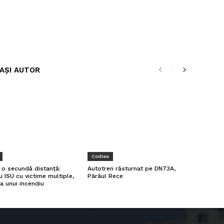
LAȘI AUTOR
Codlea
a o secundă distanță:
Autotren răsturnat pe DN73A,
u ISU cu victime multiple,
Pârâul Rece
a unui incendiu