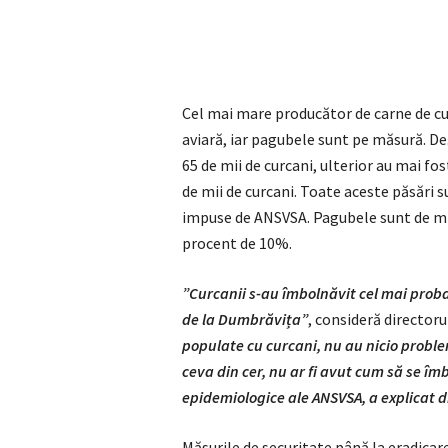
Cel mai mare producător de carne de cu
aviară, iar pagubele sunt pe măsură. Deși
65 de mii de curcani, ulterior au mai f
de mii de curcani. Toate aceste păsări
impuse de ANSVSA. Pagubele sunt de mil
procent de 10%.
”Curcanii s-au îmbolnăvit cel mai proba
de la Dumbrăvița”
, consideră directoru
populate cu curcani, nu au nicio proble
ceva din cer, nu ar fi avut cum să se î
epidemiologice ale ANSVSA, a explicat d
Măsurile de securitate până la eradicar