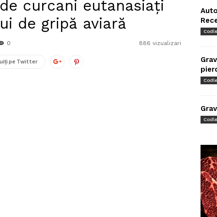
de curcani eutanasiați
Auto
ui de gripă aviară
Rec
Codl
0
886 vizualizari
Grav
uiți pe Twitter
pier
Codl
Grav
Codl