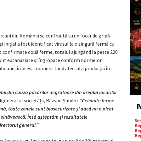
rcani din România se confruntă cu un focar de gripă
 inițial a fost identificat virusul la o singură fermă cu
ost confirmate două ferme, totalul ajungând la peste 220
 sunt eutanasiate și îngropate conform normelor
ioane, în acest moment fiind afectată producția în
bil din cauza păsărilor migratoare din arealul lacurilor
lgeneral al societății, Răzvan Șandru.
”Celelalte ferme
mă, toate zonele sunt biosecurizate și dacă nu a picat
mbolnăvească. Însă așteptăm și rezultatele
irectorul general.”
ea focarului au fost sporite, pe o rază de 10km accesul