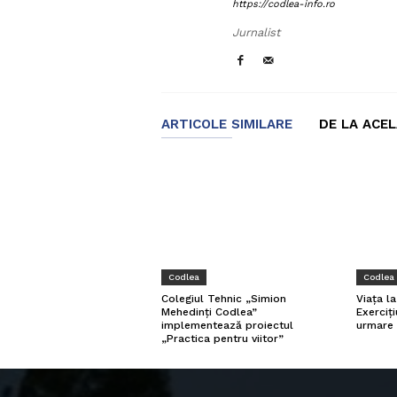
https://codlea-info.ro
Jurnalist
ARTICOLE SIMILARE
DE LA ACE
Codlea
Codlea
Viața l
Colegiul Tehnic „Simion
Exerciți
Mehedinți Codlea”
urmare 
implementează proiectul
„Practica pentru viitor”