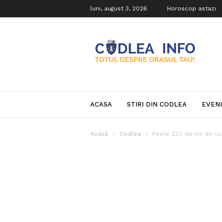
luni, august 3, 2026
Horoscop astazi
Codlea
Info
ACASA
STIRI DIN CODLEA
EVEN
Acasă
Codlea
Peste 220 de mii de cur