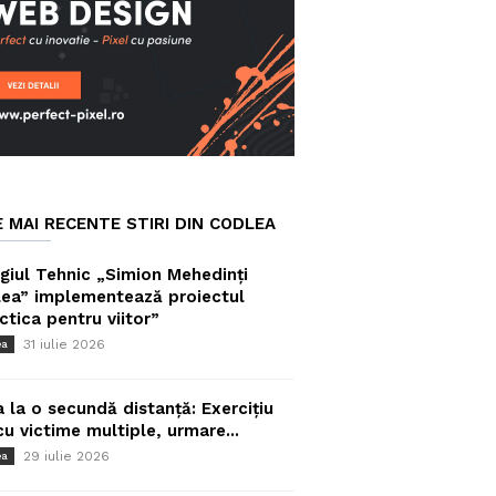
E MAI RECENTE STIRI DIN CODLEA
giul Tehnic „Simion Mehedinți
ea” implementează proiectul
ctica pentru viitor”
31 iulie 2026
ea
a la o secundă distanță: Exercițiu
cu victime multiple, urmare...
29 iulie 2026
ea