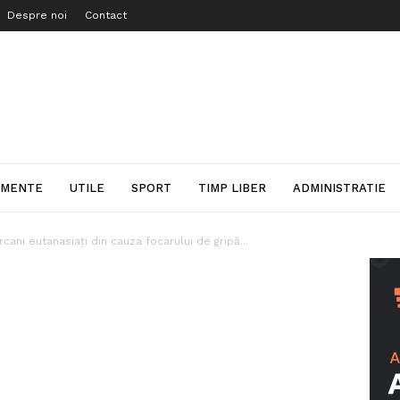
Despre noi
Contact
IMENTE
UTILE
SPORT
TIMP LIBER
ADMINISTRATIE
cani eutanasiați din cauza focarului de gripă...