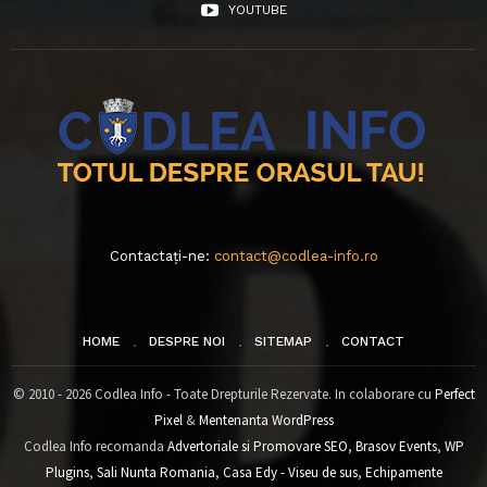
YOUTUBE
Contactați-ne:
contact@codlea-info.ro
HOME
DESPRE NOI
SITEMAP
CONTACT
© 2010 - 2026 Codlea Info - Toate Drepturile Rezervate. In colaborare cu
Perfect
Pixel
&
Mentenanta WordPress
Codlea Info recomanda
Advertoriale si Promovare SEO
,
Brasov Events
,
WP
Plugins
,
Sali Nunta Romania
,
Casa Edy - Viseu de sus
,
Echipamente