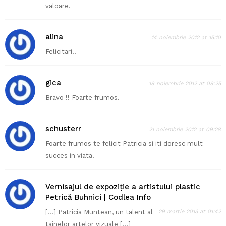
valoare.
alina
14 noiembrie 2012 at 15:10
Felicitari!!
gica
19 noiembrie 2012 at 09:25
Bravo !! Foarte frumos.
schusterr
21 noiembrie 2012 at 09:28
Foarte frumos te felicit Patricia si iti doresc mult
succes in viata.
Vernisajul de expoziție a artistului plastic
Petrică Buhnici | Codlea Info
[…] Patricia Muntean, un talent al
29 martie 2013 at 01:42
tainelor artelor vizuale […]