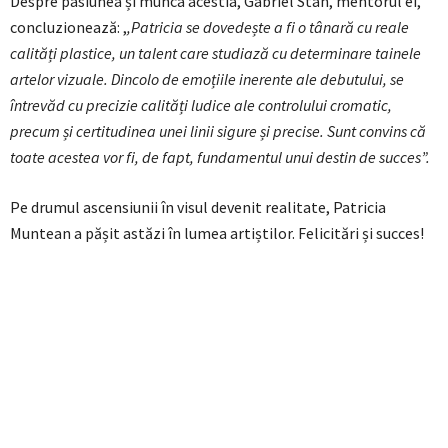
Despre pasiunea și munca acestia, Gabriel Stan, mentorul ei,
concluzionează: ,
,Patricia se dovedește a fi o tânară cu reale
calități plastice, un talent care studiază cu determinare tainele
artelor vizuale. Dincolo de emoțiile inerente ale debutului, se
întrevăd cu precizie calități ludice ale controlului cromatic,
precum și certitudinea unei linii sigure și precise. Sunt convins că
toate acestea vor fi, de fapt, fundamentul unui destin de succes”.
Pe drumul ascensiunii în visul devenit realitate, Patricia
Muntean a pășit astăzi în lumea artiștilor. Felicitări și succes!