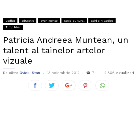
Codlea
Educatie
Evenimente
Socio-cultural
Stiri din Codlea
Timp liber
Patricia Andreea Muntean, un
talent al tainelor artelor
vizuale
De către
Ovidiu Stan
13 noiembrie 2012
7
2.806 vizualizari