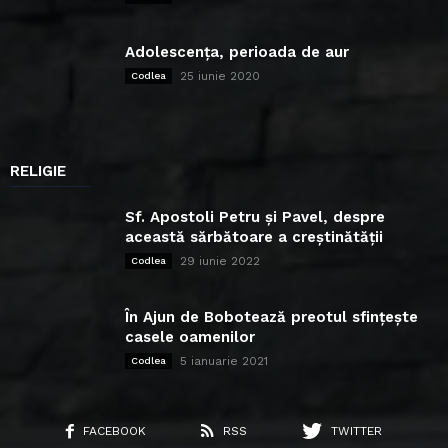
Adolescența, perioada de aur
25 iunie 2020
Codlea
RELIGIE
Sf. Apostoli Petru și Pavel, despre
această sărbătoare a creștinătății
29 iunie 2022
Codlea
În Ajun de Bobotează preotul sfințește
casele oamenilor
5 ianuarie 2021
Codlea
FACEBOOK
RSS
TWITTER