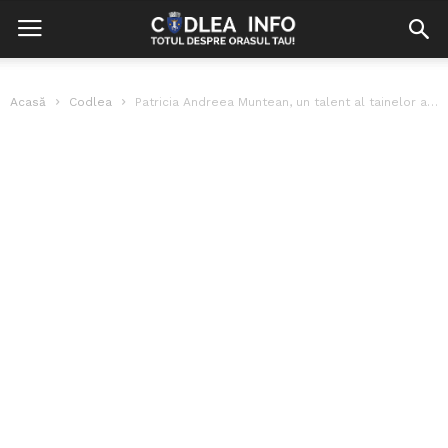
Acasă
Codlea
Patricia Andreea Muntean, un talent al tainelor artelor vizuale