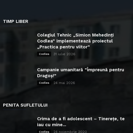
TIMP LIBER
Colegiul Tehnic „Simion Mehedinți
Codlea” implementează proiectul
„Practica pentru viitor”
31 iulie 2026
Codlea
Campanie umanitară ”Împreună pentru
Dragoș!”
24 mai 2026
Codlea
PENITA SUFLETULUI
Crima de a fi adolescent – Tinerețe, te
iau cu mine...
24 noiembrie 2020
Codlea