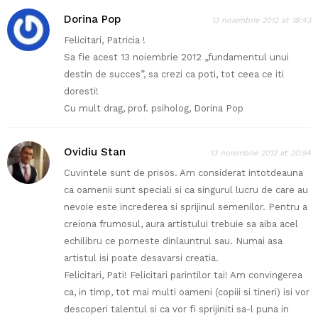
Dorina Pop
13 noiembrie 2012 at 18:43
Felicitari, Patricia !
Sa fie acest 13 noiembrie 2012 „fundamentul unui
destin de succes”, sa crezi ca poti, tot ceea ce iti
doresti!
Cu mult drag, prof. psiholog, Dorina Pop
Ovidiu Stan
13 noiembrie 2012 at 20:54
Cuvintele sunt de prisos. Am considerat intotdeauna
ca oamenii sunt speciali si ca singurul lucru de care au
nevoie este increderea si sprijinul semenilor. Pentru a
creiona frumosul, aura artistului trebuie sa aiba acel
echilibru ce porneste dinlauntrul sau. Numai asa
artistul isi poate desavarsi creatia.
Felicitari, Pati! Felicitari parintilor tai! Am convingerea
ca, in timp, tot mai multi oameni (copiii si tineri) isi vor
descoperi talentul si ca vor fi sprijiniti sa-l puna in