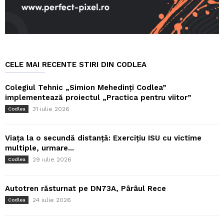
CELE MAI RECENTE STIRI DIN CODLEA
Colegiul Tehnic „Simion Mehedinți Codlea”
implementează proiectul „Practica pentru viitor”
31 iulie 2026
Codlea
Viața la o secundă distanță: Exercițiu ISU cu victime
multiple, urmare...
29 iulie 2026
Codlea
Autotren răsturnat pe DN73A, Pârâul Rece
24 iulie 2026
Codlea