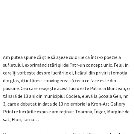
Am putea spune că știe să așeze culorile ca într-o poezie a
sufletului, exprimând stări și idei într-un concept unic. Felul în
care îți vorbește despre lucrările ei, licărul din priviri si emoția
din glas, îți întăresc convingerea că ceea ce face este din
pasiune. Cea care reușește acest lucru este Patricia Muntean, o
tânără de 13 ani din municipiul Codlea, elevă la Școala Gen, nr.
3, care a debutat în data de 13 noiembrie la Kron-Art Gallery.
Printre lucrările expuse am reținut: Toamna, Înger, Margine de
sat, Flori, Iarna…