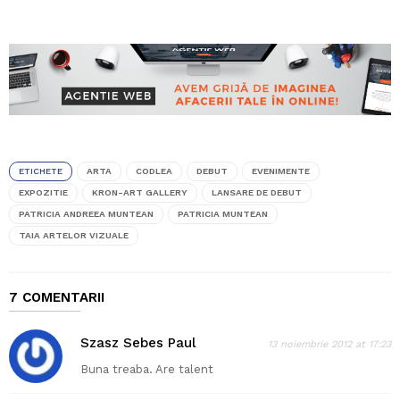
ETICHETE
ARTA
CODLEA
DEBUT
EVENIMENTE
EXPOZITIE
KRON-ART GALLERY
LANSARE DE DEBUT
PATRICIA ANDREEA MUNTEAN
PATRICIA MUNTEAN
TAIA ARTELOR VIZUALE
7 COMENTARII
Szasz Sebes Paul
13 noiembrie 2012 at 17:23
Buna treaba. Are talent