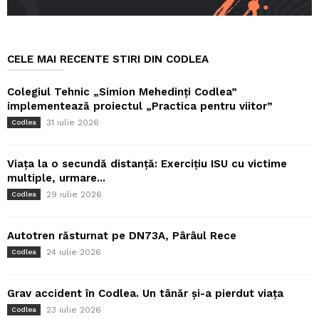
CELE MAI RECENTE STIRI DIN CODLEA
Colegiul Tehnic „Simion Mehedinți Codlea”
implementează proiectul „Practica pentru viitor”
31 iulie 2026
Codlea
Viața la o secundă distanță: Exercițiu ISU cu victime
multiple, urmare...
29 iulie 2026
Codlea
Autotren răsturnat pe DN73A, Pârâul Rece
24 iulie 2026
Codlea
Grav accident în Codlea. Un tânăr și-a pierdut viața
23 iulie 2026
Codlea