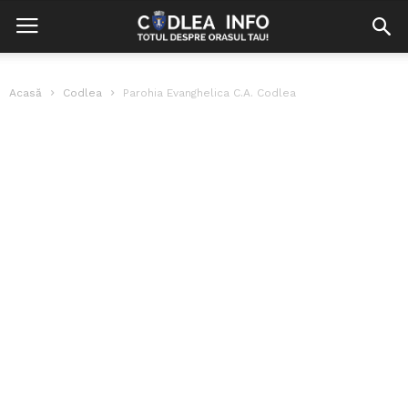
Acasă
Codlea
Parohia Evanghelica C.A. Codlea