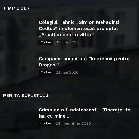
TIMP LIBER
Colegiul Tehnic „Simion Mehedinți
Codlea” implementează proiectul
„Practica pentru viitor”
31 iulie 2026
Codlea
Campanie umanitară ”Împreună pentru
Dragoș!”
24 mai 2026
Codlea
PENITA SUFLETULUI
Crima de a fi adolescent – Tinerețe, te
iau cu mine...
24 noiembrie 2020
Codlea