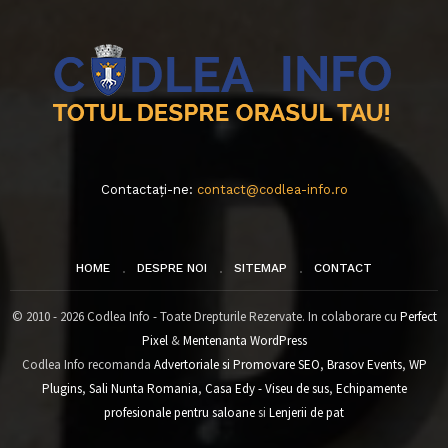
Contactați-ne:
contact@codlea-info.ro
HOME
DESPRE NOI
SITEMAP
CONTACT
© 2010 - 2026 Codlea Info - Toate Drepturile Rezervate. In colaborare cu
Perfect
Pixel
&
Mentenanta WordPress
Codlea Info recomanda
Advertoriale si Promovare SEO
,
Brasov Events
,
WP
Plugins
,
Sali Nunta Romania
,
Casa Edy - Viseu de sus
,
Echipamente
profesionale pentru saloane
si
Lenjerii de pat