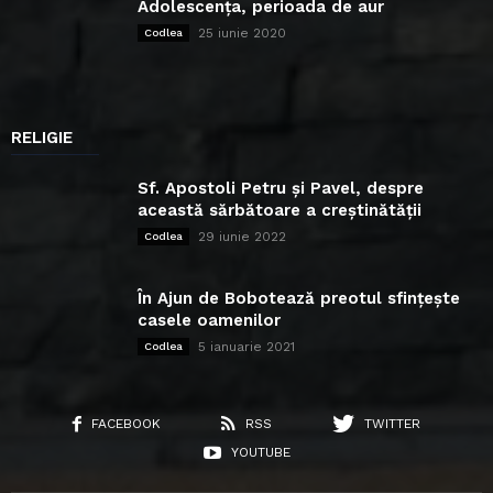
Adolescența, perioada de aur
25 iunie 2020
Codlea
RELIGIE
Sf. Apostoli Petru și Pavel, despre
această sărbătoare a creștinătății
29 iunie 2022
Codlea
În Ajun de Bobotează preotul sfințește
casele oamenilor
5 ianuarie 2021
Codlea
FACEBOOK
RSS
TWITTER
YOUTUBE