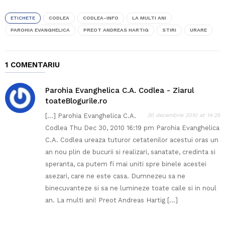
ETICHETE
CODLEA
CODLEA-INFO
LA MULTI ANI
PAROHIA EVANGHELICA
PREOT ANDREAS HARTIG
STIRI
URARE
1 COMENTARIU
Parohia Evanghelica C.A. Codlea - Ziarul
toateBlogurile.ro
[…] Parohia Evanghelica C.A.
30 decembrie 2010 at 14:25
Codlea Thu Dec 30, 2010 16:19 pm Parohia Evanghelica
C.A. Codlea ureaza tuturor cetatenilor acestui oras un
an nou plin de bucurii si realizari, sanatate, credinta si
speranta, ca putem fi mai uniti spre binele acestei
asezari, care ne este casa. Dumnezeu sa ne
binecuvanteze si sa ne lumineze toate caile si in noul
an. La multi ani! Preot Andreas Hartig […]