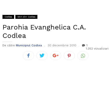
Codlea
Stiri din Codlea
Parohia Evanghelica C.A.
Codlea
De către
Municipiul Codlea
30 decembrie 2010
1
1.352 vizualizari