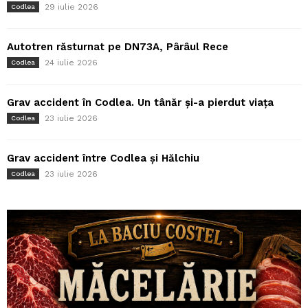
29 iulie 2026
Codlea
Autotren răsturnat pe DN73A, Pârâul Rece
24 iulie 2026
Codlea
Grav accident în Codlea. Un tânăr și-a pierdut viața
23 iulie 2026
Codlea
Grav accident între Codlea și Hălchiu
23 iulie 2026
Codlea