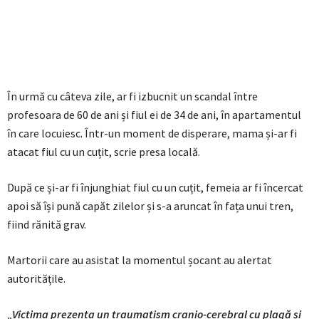
În urmă cu câteva zile, ar fi izbucnit un scandal între
profesoara de 60 de ani și fiul ei de 34 de ani, în apartamentul
în care locuiesc. Într-un moment de disperare, mama și-ar fi
atacat fiul cu un cuțit, scrie presa locală.
După ce și-ar fi înjunghiat fiul cu un cuțit, femeia ar fi încercat
apoi să își pună capăt zilelor și s-a aruncat în fața unui tren,
fiind rănită grav.
Martorii care au asistat la momentul șocant au alertat
autoritățile.
„
Victima prezenta un traumatism cranio-cerebral cu plagă și