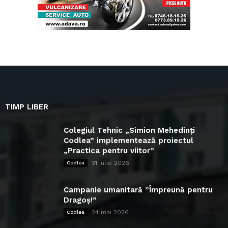
TIMP LIBER
Colegiul Tehnic „Simion Mehedinți
Codlea” implementează proiectul
„Practica pentru viitor”
31 iulie 2026
Codlea
Campanie umanitară ”Împreună pentru
Dragoș!”
24 mai 2026
Codlea