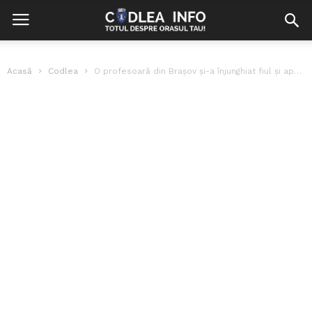
Acasă
Codlea
O profesoară din Brașov și-a înjunghiat fiul și apoi s-a aruncat în...