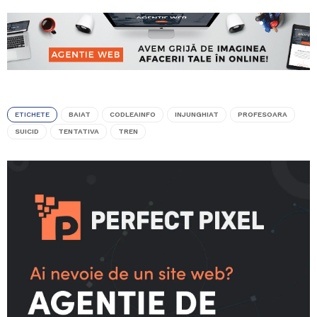
ETICHETE
BAIAT
CODLEAINFO
INJUNGHIAT
PROFESOARA
SUICID
TENTATIVA
TREN