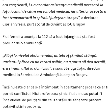
era conștientă, i s-a acordat asistența medicală necesară la
fața locului de către personalul medical, iar ulterior aceasta a
fost transportată la spitalul județean Brașov
”, a declarat
Ciprian Sfreja, purtătorul de cuvânt al ISU Brașov.
Fiul femeii a anunțat la 112 că a fost înjunghiat și a fost
preluat de o ambulanță.
„
Plăgi la nivelul abdomenului, antebraț și mână stângă.
Pacientul părea cu un retard psihic, nu a putut să dea detalii,
era singur, aflat la domiciliu
”, a spus Steluța Coțiu, director
medical la Serviciul de Ambulanță Județean Brașov.
Încă nu este clar ce s-a întâmplat în apartament și de la ce ar fi
pornit conflictul. Nici profesoara și nici fiul ei nu au putut fi
încă audiați de polițiștii din cauza stării de sănătate precare,
potrivit stirileprotv.ro.