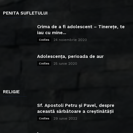
PENITA SUFLETULUI
Crima de a fi adolescent – Tinerețe, te
iau cu mine...
24 noiembrie 2020
Codlea
Adolescența, perioada de aur
25 iunie 2020
Codlea
RELIGIE
Sf. Apostoli Petru și Pavel, despre
această sărbătoare a creștinătății
29 iunie 2022
Codlea