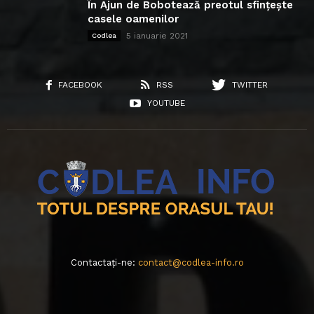
În Ajun de Bobotează preotul sfințește
casele oamenilor
5 ianuarie 2021
Codlea
FACEBOOK
RSS
TWITTER
YOUTUBE
Contactați-ne:
contact@codlea-info.ro