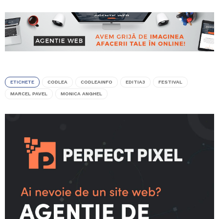
ETICHETE
CODLEA
CODLEAINFO
EDITIA3
FESTIVAL
MARCEL PAVEL
MONICA ANGHEL