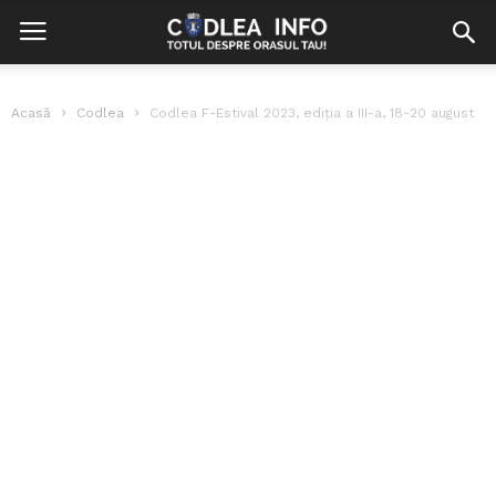
Acasă
Codlea
Codlea F-Estival 2023, ediția a III-a, 18-20 august