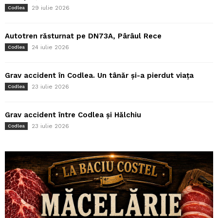
29 iulie 2026
Codlea
Autotren răsturnat pe DN73A, Pârâul Rece
24 iulie 2026
Codlea
Grav accident în Codlea. Un tânăr și-a pierdut viața
23 iulie 2026
Codlea
Grav accident între Codlea și Hălchiu
23 iulie 2026
Codlea