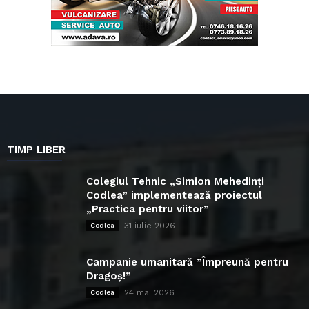
TIMP LIBER
Colegiul Tehnic „Simion Mehedinți
Codlea” implementează proiectul
„Practica pentru viitor”
31 iulie 2026
Codlea
Campanie umanitară ”Împreună pentru
Dragoș!”
24 mai 2026
Codlea