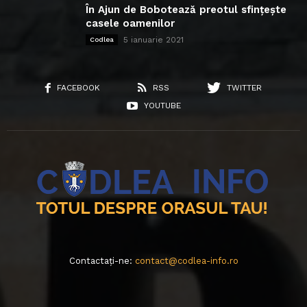
În Ajun de Bobotează preotul sfințește
casele oamenilor
5 ianuarie 2021
Codlea
FACEBOOK
RSS
TWITTER
YOUTUBE
Contactați-ne:
contact@codlea-info.ro