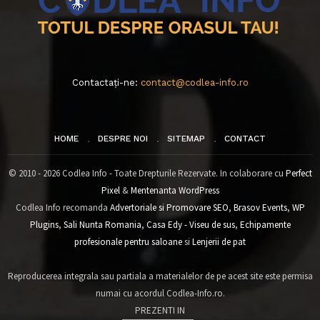
Contactați-ne:
contact@codlea-info.ro
HOME
DESPRE NOI
SITEMAP
CONTACT
© 2010 - 2026 Codlea Info - Toate Drepturile Rezervate. In colaborare cu
Perfect
Pixel
&
Mentenanta WordPress
Codlea Info recomanda
Advertoriale si Promovare SEO
,
Brasov Events
,
WP
Plugins
,
Sali Nunta Romania
,
Casa Edy - Viseu de sus
,
Echipamente
profesionale pentru saloane
si
Lenjerii de pat
Reproducerea integrala sau partiala a materialelor de pe acest site este permisa
numai cu acordul Codlea-Info.ro.
PREZENTI IN