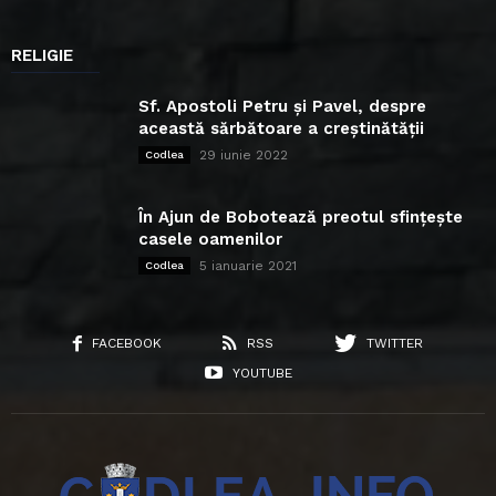
RELIGIE
Sf. Apostoli Petru și Pavel, despre
această sărbătoare a creștinătății
29 iunie 2022
Codlea
În Ajun de Bobotează preotul sfințește
casele oamenilor
5 ianuarie 2021
Codlea
FACEBOOK
RSS
TWITTER
YOUTUBE