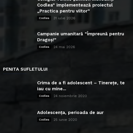
Codlea” implementează proiectul
„Practica pentru viitor”
31 iulie 2026
Codlea
Campanie umanitară ”Împreună pentru
Dragoș!”
24 mai 2026
Codlea
PENITA SUFLETULUI
Crima de a fi adolescent – Tinerețe, te
iau cu mine...
24 noiembrie 2020
Codlea
Adolescența, perioada de aur
25 iunie 2020
Codlea