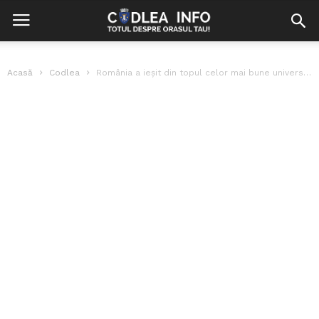
Acasă
Codlea
România a ieșit din topul celor mai bune universități din lume, pentru...