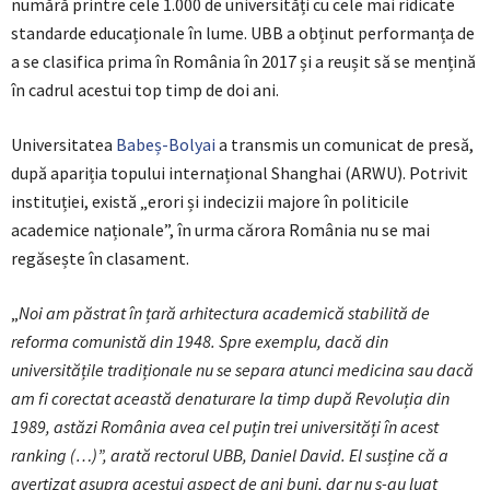
numără printre cele 1.000 de universități cu cele mai ridicate
standarde educaționale în lume. UBB a obținut performanța de
a se clasifica prima în România în 2017 și a reușit să se mențină
în cadrul acestui top timp de doi ani.
Universitatea
Babeș-Bolyai
a transmis un comunicat de presă,
după apariția topului internațional Shanghai (ARWU). Potrivit
instituției, există „erori și indecizii majore în politicile
academice naționale”, în urma cărora România nu se mai
regăsește în clasament.
„
Noi am păstrat în țară arhitectura academică stabilită de
reforma comunistă din 1948. Spre exemplu, dacă din
universitățile tradiționale nu se separa atunci medicina sau dacă
am fi corectat această denaturare la timp după Revoluția din
1989, astăzi România avea cel puțin trei universități în acest
ranking (…)”, arată rectorul UBB, Daniel David. El susține că a
avertizat asupra acestui aspect de ani buni, dar nu s-au luat