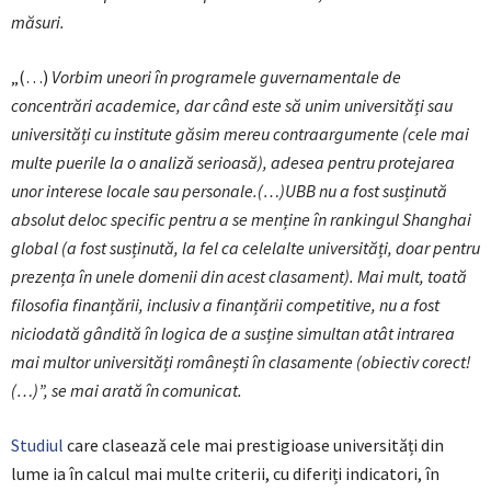
măsuri.
„(…)
Vorbim uneori în programele guvernamentale de
concentrări academice, dar când este să unim universități sau
universități cu institute găsim mereu contraargumente (cele mai
multe puerile la o analiză serioasă), adesea pentru protejarea
unor interese locale sau personale.(…)UBB nu a fost susținută
absolut deloc specific pentru a se menține în rankingul Shanghai
global (a fost susținută, la fel ca celelalte universități, doar pentru
prezența în unele domenii din acest clasament). Mai mult, toată
filosofia finanțării, inclusiv a finanțării competitive, nu a fost
niciodată gândită în logica de a susține simultan atât intrarea
mai multor universități românești în clasamente (obiectiv corect!
(…)”, se mai arată în comunicat.
Studiul
care clasează cele mai prestigioase universități din
lume ia în calcul mai multe criterii, cu diferiți indicatori, în