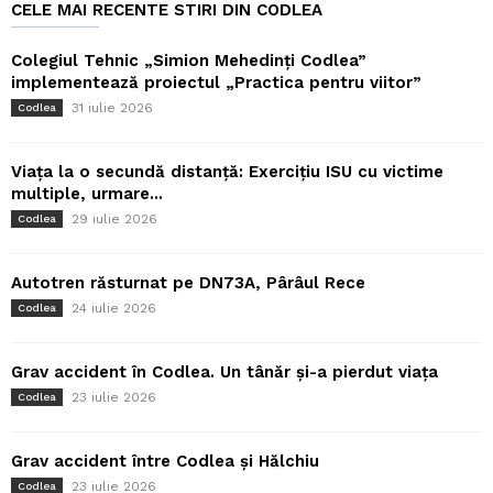
CELE MAI RECENTE STIRI DIN CODLEA
Colegiul Tehnic „Simion Mehedinți Codlea”
implementează proiectul „Practica pentru viitor”
31 iulie 2026
Codlea
Viața la o secundă distanță: Exercițiu ISU cu victime
multiple, urmare...
29 iulie 2026
Codlea
Autotren răsturnat pe DN73A, Pârâul Rece
24 iulie 2026
Codlea
Grav accident în Codlea. Un tânăr și-a pierdut viața
23 iulie 2026
Codlea
Grav accident între Codlea și Hălchiu
23 iulie 2026
Codlea