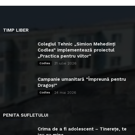
TIMP LIBER
Colegiul Tehnic „Simion Mehedinți
Codlea” implementează proiectul
„Practica pentru viitor”
31 iulie 2026
Codlea
Campanie umanitară ”Împreună pentru
Dragoș!”
24 mai 2026
Codlea
PENITA SUFLETULUI
Crima de a fi adolescent – Tinerețe, te