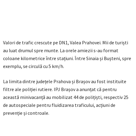
Valori de trafic crescute pe DN1, Valea Prahovei. Mii de turiști
au luat drumul spre munte. La orele amiezii s-au format
coloane kilometrice între stațiuni. Între Sinaia și Bușteni, spre
exemplu, se circulă cu 5 km/h.
La limita dintre județele Prahova și Brașov au fost instituite
filtre ale poliției rutiere. IPJ Brașov a anunțat că pentru
această minivacanță au mobilizat 44 de polițiști, respectiv 25
de autospeciale pentru fluidizarea traficului, acțiuni de
prevenție și controale.