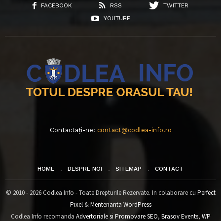
FACEBOOK
RSS
TWITTER
YOUTUBE
Contactați-ne:
contact@codlea-info.ro
HOME
DESPRE NOI
SITEMAP
CONTACT
© 2010 - 2026 Codlea Info - Toate Drepturile Rezervate. In colaborare cu
Perfect
Pixel
&
Mentenanta WordPress
Codlea Info recomanda
Advertoriale si Promovare SEO
,
Brasov Events
,
WP