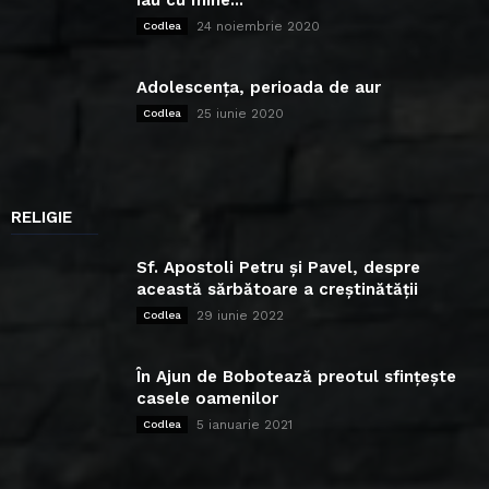
iau cu mine...
24 noiembrie 2020
Codlea
Adolescența, perioada de aur
25 iunie 2020
Codlea
RELIGIE
Sf. Apostoli Petru și Pavel, despre
această sărbătoare a creștinătății
29 iunie 2022
Codlea
În Ajun de Bobotează preotul sfințește
casele oamenilor
5 ianuarie 2021
Codlea