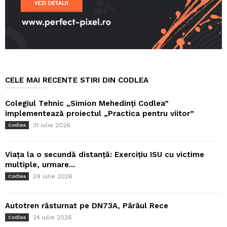
CELE MAI RECENTE STIRI DIN CODLEA
Colegiul Tehnic „Simion Mehedinți Codlea”
implementează proiectul „Practica pentru viitor”
31 iulie 2026
Codlea
Viața la o secundă distanță: Exercițiu ISU cu victime
multiple, urmare...
29 iulie 2026
Codlea
Autotren răsturnat pe DN73A, Pârâul Rece
24 iulie 2026
Codlea