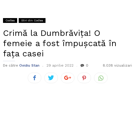
Codlea
Stiri din Codlea
Crimă la Dumbrăvița! O
femeie a fost împușcată în
fața casei
De către
Ovidiu Stan
29 aprilie 2022
0
8.038 vizualizari