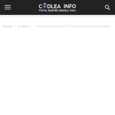
Acasă
Codlea
Crimă la Dumbrăvița! O femeie a fost împușcată în fața casei