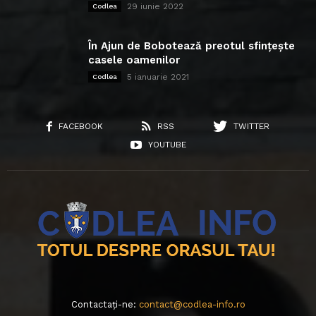
29 iunie 2022
Codlea
În Ajun de Bobotează preotul sfințește
casele oamenilor
5 ianuarie 2021
Codlea
FACEBOOK
RSS
TWITTER
YOUTUBE
Contactați-ne:
contact@codlea-info.ro