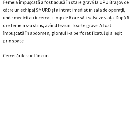
Femeia împușcată a fost adusă în stare gravă la UPU Brașov de
către un echipaj SMURD și a intrat imediat în sala de operații,
unde medicii au incercat timp de 6 ore să-i salveze viața. După 6
ore femeia s-a stins, având leziuni foarte grave. A fost
împușcată în abdomen, glonțul i-a perforat ficatul și a ieșit
prin spate.
Cercetările sunt în curs.