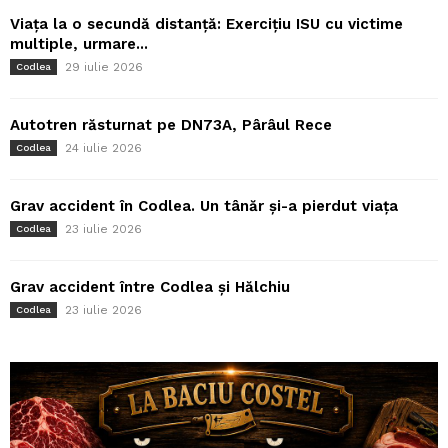
Viața la o secundă distanță: Exercițiu ISU cu victime
multiple, urmare...
29 iulie 2026
Codlea
Autotren răsturnat pe DN73A, Pârâul Rece
24 iulie 2026
Codlea
Grav accident în Codlea. Un tânăr și-a pierdut viața
23 iulie 2026
Codlea
Grav accident între Codlea și Hălchiu
23 iulie 2026
Codlea