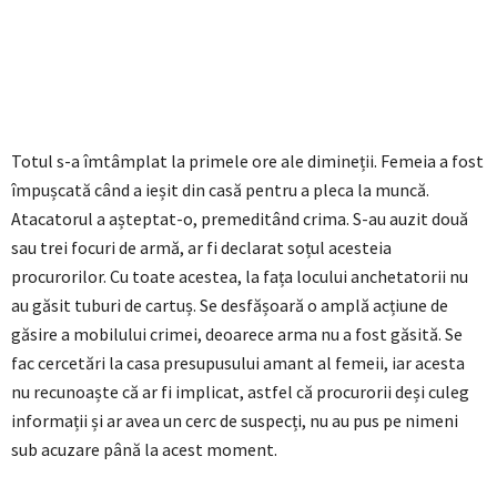
Totul s-a îmtâmplat la primele ore ale dimineții. Femeia a fost
împușcată când a ieșit din casă pentru a pleca la muncă.
Atacatorul a așteptat-o, premeditând crima. S-au auzit două
sau trei focuri de armă, ar fi declarat soțul acesteia
procurorilor. Cu toate acestea, la fața locului anchetatorii nu
au găsit tuburi de cartuș. Se desfășoară o amplă acțiune de
găsire a mobilului crimei, deoarece arma nu a fost găsită. Se
fac cercetări la casa presupusului amant al femeii, iar acesta
nu recunoaște că ar fi implicat, astfel că procurorii deși culeg
informații și ar avea un cerc de suspecți, nu au pus pe nimeni
sub acuzare până la acest moment.