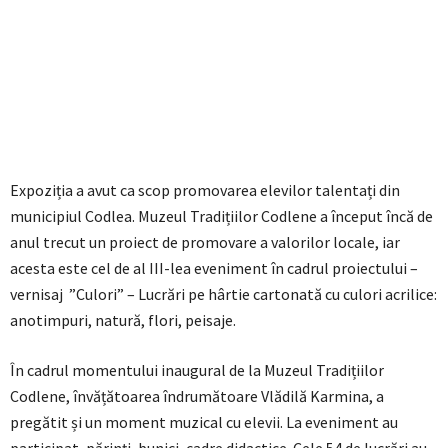
Expoziția a avut ca scop promovarea elevilor talentați din
municipiul Codlea. Muzeul Tradițiilor Codlene a început încă de
anul trecut un proiect de promovare a valorilor locale, iar
acesta este cel de al III-lea eveniment în cadrul proiectului –
vernisaj ”Culori” – Lucrări pe hârtie cartonată cu culori acrilice:
anotimpuri, natură, flori, peisaje.
În cadrul momentului inaugural de la Muzeul Tradițiilor
Codlene, învățătoarea îndrumătoare Vlădilă Karmina, a
pregătit și un moment muzical cu elevii. La eveniment au