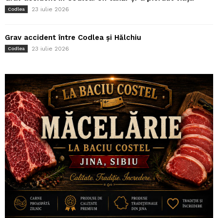
23 iulie 2026
Codlea
Grav accident între Codlea și Hălchiu
23 iulie 2026
Codlea