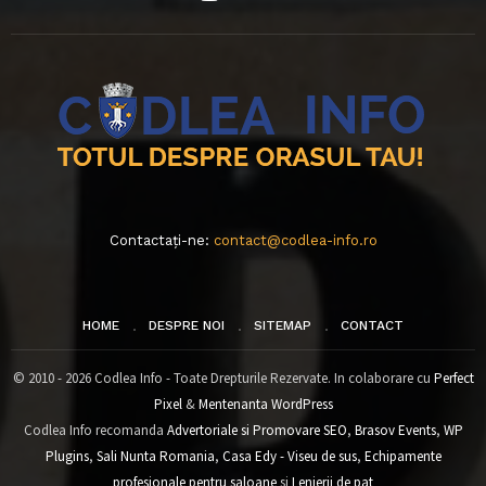
Contactați-ne:
contact@codlea-info.ro
HOME
DESPRE NOI
SITEMAP
CONTACT
© 2010 - 2026 Codlea Info - Toate Drepturile Rezervate. In colaborare cu
Perfect
Pixel
&
Mentenanta WordPress
Codlea Info recomanda
Advertoriale si Promovare SEO
,
Brasov Events
,
WP
Plugins
,
Sali Nunta Romania
,
Casa Edy - Viseu de sus
,
Echipamente
profesionale pentru saloane
si
Lenjerii de pat