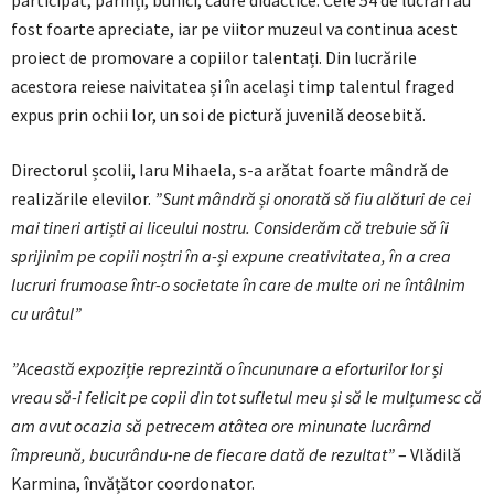
participat, părinți, bunici, cadre didactice. Cele 54 de lucrări au
fost foarte apreciate, iar pe viitor muzeul va continua acest
proiect de promovare a copiilor talentați. Din lucrările
acestora reiese naivitatea și în același timp talentul fraged
expus prin ochii lor, un soi de pictură juvenilă deosebită.
Directorul școlii, Iaru Mihaela, s-a arătat foarte mândră de
realizările elevilor.
”Sunt mândră și onorată să fiu alături de cei
mai tineri artiști ai liceului nostru. Considerăm că trebuie să îi
sprijinim pe copiii noștri în a-și expune creativitatea, în a crea
lucruri frumoase într-o societate în care de multe ori ne întâlnim
cu urâtul”
”Această expoziție reprezintă o încununare a eforturilor lor și
vreau să-i felicit pe copii din tot sufletul meu și să le mulțumesc că
am avut ocazia să petrecem atâtea ore minunate lucrârnd
împreună, bucurându-ne de fiecare dată de rezultat”
– Vlădilă
Karmina, învățător coordonator.