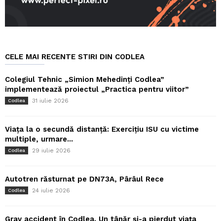
CELE MAI RECENTE STIRI DIN CODLEA
Colegiul Tehnic „Simion Mehedinți Codlea”
implementează proiectul „Practica pentru viitor”
31 iulie 2026
Codlea
Viața la o secundă distanță: Exercițiu ISU cu victime
multiple, urmare...
29 iulie 2026
Codlea
Autotren răsturnat pe DN73A, Pârâul Rece
24 iulie 2026
Codlea
Grav accident în Codlea. Un tânăr și-a pierdut viața