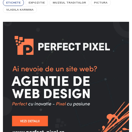
ETICHETE
EXPOZITIE
MUZEUL TRADITIILOR
PICTURA
VLADILA KARMINA