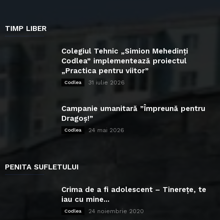
TIMP LIBER
Colegiul Tehnic „Simion Mehedinți
Codlea” implementează proiectul
„Practica pentru viitor”
31 iulie 2026
Codlea
Campanie umanitară ”Împreună pentru
Dragoș!”
24 mai 2026
Codlea
PENITA SUFLETULUI
Crima de a fi adolescent – Tinerețe, te
iau cu mine...
24 noiembrie 2020
Codlea