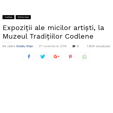
Codlea
Editoriale
Expoziții ale micilor artiști, la
Muzeul Tradițiilor Codlene
De către
Ovidiu Stan
27 noiembrie 2019
0
1.904 vizualizari