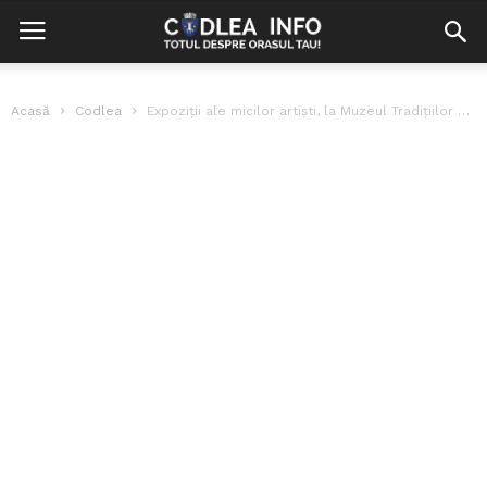
Acasă
Codlea
Expoziții ale micilor artiști, la Muzeul Tradițiilor Codlene