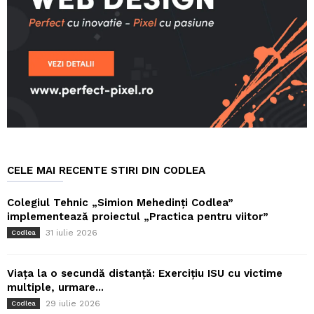
CELE MAI RECENTE STIRI DIN CODLEA
Colegiul Tehnic „Simion Mehedinți Codlea”
implementează proiectul „Practica pentru viitor”
31 iulie 2026
Codlea
Viața la o secundă distanță: Exercițiu ISU cu victime
multiple, urmare...
29 iulie 2026
Codlea