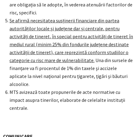
are obligația să le adopte, în vederea atenuării factorilor de
risc, specifici.
Se afirmă necesitatea susținerii financiare din partea
autorităților locale și județene dar și centrale, pentru
activități de tineret, în special pentru activități de tineret în
mediul rural (minim 25% din fondurile județene destinate
activității de tineret), care reprezintă conform studiilor o
categorie cu risc mare de vulnerabilitate.
Una din sursele de
finanțare va fi procentul de 1% din taxele şi accizele
aplicate la nivel naţional pentru ţigarete, ţigări şi băuturi
alcoolice.
MTS avizează toate propunerile de acte normative cu
impact asupra tinerilor, elaborate de celelalte instituții
centrale.
COMUNICARE