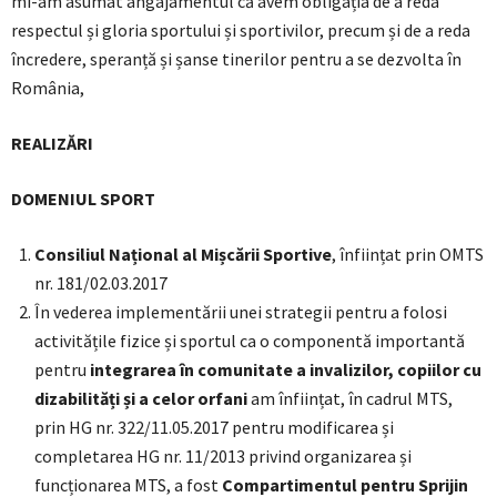
mi-am asumat angajamentul că avem obligația de a reda
respectul și gloria sportului și sportivilor, precum și de a reda
încredere, speranță și șanse tinerilor pentru a se dezvolta în
România,
REALIZĂRI
DOMENIUL SPORT
Consiliul Național al Mișcării Sportive
, înființat prin OMTS
nr. 181/02.03.2017
În vederea implementării unei strategii pentru a folosi
activitățile fizice și sportul ca o componentă importantă
pentru
integrarea în comunitate a invalizilor, copiilor cu
dizabilități și a celor orfani
am înființat, în cadrul MTS,
prin HG nr. 322/11.05.2017 pentru modificarea și
completarea HG nr. 11/2013 privind organizarea și
funcționarea MTS, a fost
Compartimentul pentru Sprijin