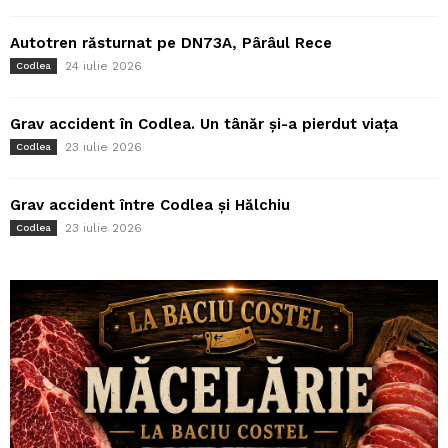
Autotren răsturnat pe DN73A, Pârâul Rece
24 iulie 2026
Codlea
Grav accident în Codlea. Un tânăr și-a pierdut viața
23 iulie 2026
Codlea
Grav accident între Codlea și Hălchiu
23 iulie 2026
Codlea