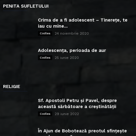
PENITA SUFLETULUI
Crima de a fi adolescent – Tinerețe, te
iau cu mine...
24 noiembrie 2020
Codlea
Adolescența, perioada de aur
25 iunie 2020
Codlea
RELIGIE
Sf. Apostoli Petru și Pavel, despre
această sărbătoare a creștinătății
29 iunie 2022
Codlea
În Ajun de Bobotează preotul sfințește