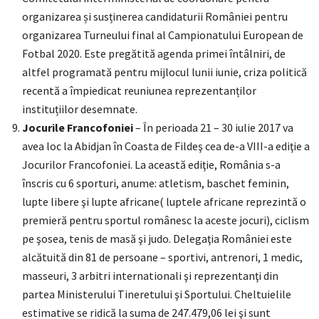
organizarea și susținerea candidaturii României pentru
organizarea Turneului final al Campionatului European de
Fotbal 2020. Este pregătită agenda primei întâlniri, de
altfel programată pentru mijlocul lunii iunie, criza politică
recentă a împiedicat reuniunea reprezentanților
instituțiilor desemnate.
Jocurile Francofoniei
– În perioada 21 – 30 iulie 2017 va
avea loc la Abidjan în Coasta de Fildeş cea de-a VIII-a ediţie a
Jocurilor Francofoniei. La această ediţie, România s-a
înscris cu 6 sporturi, anume: atletism, baschet feminin,
lupte libere şi lupte africane( luptele africane reprezintă o
premieră pentru sportul românesc la aceste jocuri), ciclism
pe şosea, tenis de masă şi judo. Delegaţia României este
alcătuită din 81 de persoane – sportivi, antrenori, 1 medic,
masseuri, 3 arbitri internationali şi reprezentanţi din
partea Ministerului Tineretului şi Sportului. Cheltuielile
estimative se ridică la suma de 247.479,06 lei şi sunt