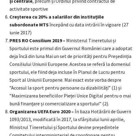
și centrale
, precum și Ordinul privind contractul de
activitate sportive
Creșterea cu 20% a salariilor din instituțiile
subordonate MTS
începând cu data intrării în vigoare (27
iunie 2017)
PRES RO Consilium 2019 –
Ministerul Tineretului și
Sportului este primul din Guvernul României care a adoptat
deja încă din luna Mai un set de priorități pentru Președinția
Consiliului Uniunii Europene. Acestea se referă la domeniul
sportului, ele fiind deja incluse în Planul de Lucru pentru
Sport al Uniunii Europene. Mai exact este vorba despre
”Accesul la sport pentru persoane cu dizabilități” (1) și
”Maximizarea beneficiilor Pieței Unice Digital pentru o mai
bună finanțare și comercializare a sportului” (2).
Organizarea UEFA Euro 2020 –
În baza Hotărârii de Guvern
1093/2013, modificată în 2017, la sfârșitului lunii aprilie,
Ministrul Tineretului și Sportului devine președintele
Comitetului interministerial de coordonare pentru