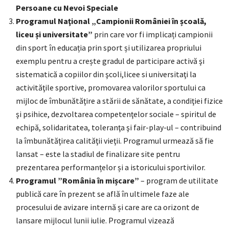
Persoane cu Nevoi Speciale
Programul Naţional „Campionii României în școală,
liceu și universitate”
prin care vor fi implicați campionii
din sport în educația prin sport și utilizarea propriului
exemplu pentru a crește gradul de participare activă şi
sistematică a copiilor din şcoli,licee si universitaţi la
activităţile sportive, promovarea valorilor sportului ca
mijloc de îmbunătăţire a stării de sănătate, a condiţiei fizice
şi psihice, dezvoltarea competenţelor sociale – spiritul de
echipă, solidaritatea, toleranţa şi fair-play-ul – contribuind
la îmbunătăţirea calităţii vieţii. Programul urmează să fie
lansat – este la stadiul de finalizare site pentru
prezentarea performanțelor și a istoricului sportivilor.
Programul ”România în mișcare”
– program de utilitate
publică care în prezent se află în ultimele faze ale
procesului de avizare internă și care are ca orizont de
lansare mijlocul lunii iulie. Programul vizează