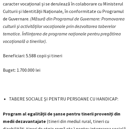
caracter vocațional și se derulează în colaborare cu Ministerul
Culturii și Identității Naționale, în conformitate cu Programul
de Guvernare.
(Măsură din Programul de Guvernare: Promovarea
culturii și activităților vocaționale prin dezvoltarea taberelor
tematice. Înființarea de programe naționale pentru pregătirea
vocațională a tinerilor).
Beneficiari: 5.588 copii și tineri
Buget: 1.700.000 lei
TABERE SOCIALE ȘI PENTRU PERSOANE CU HANDICAP:
Program al egalității de șanse pentru tinerii proveniți din
medii dezavantajate
(tineri din mediul rural, tineri cu
dizabilități, tineri de etnie romă etc.) pentru integrarea socială