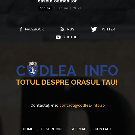
casele oamenilor
5 ianuarie 2021
Codlea
FACEBOOK
RSS
TWITTER
YOUTUBE
Contactați-ne:
contact@codlea-info.ro
HOME
DESPRE NOI
SITEMAP
CONTACT