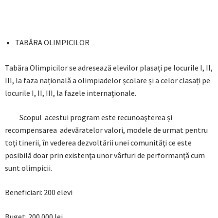
TABĂRA OLIMPICILOR
Tabăra Olimpicilor se adresează elevilor plasați pe locurile I, II,
III, la faza națională a olimpiadelor școlare și a celor clasați pe
locurile I, II, III, la fazele internaționale.
Scopul acestui program este recunoaşterea și
recompensarea adevăratelor valori, modele de urmat pentru
toţi tinerii, în vederea dezvoltării unei comunităţi ce este
posibilă doar prin existenţa unor vârfuri de performanţă cum
sunt olimpicii.
Beneficiari: 200 elevi
Buget: 200.000 lei