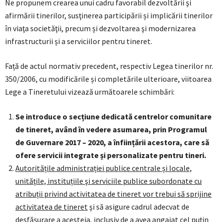
Ne propunem crearea unui cadru favorabil dezvoltării şi
afirmării tinerilor, susţinerea participării și implicării tinerilor
în viaţa societăţii, precum și dezvoltarea şi modernizarea
infrastructurii și a serviciilor pentru tineret.
Față de actul normativ precedent, respectiv Legea tinerilor nr.
350/2006, cu modificările și completările ulterioare, viitoarea
Lege a Tineretului vizează următoarele schimbări:
Se introduce o secțiune dedicată centrelor comunitare
de tineret, având în vedere asumarea, prin Programul
de Guvernare 2017 – 2020, a înființării acestora, care să
ofere servicii integrate și personalizate pentru tineri.
Autoritățile administrației publice centrale și locale,
unităţile, instituțiile şi serviciile publice subordonate cu
atribuții privind activitatea de tineret vor trebui să sprijine
activitatea de tineret
şi să asigure cadrul adecvat de
desfășurare a acesteia, inclusiv de a avea angajat cel puțin