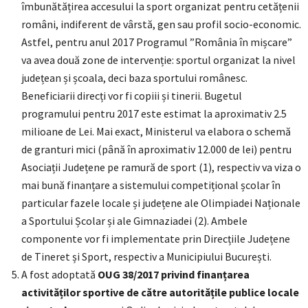
îmbunătățirea accesului la sport organizat pentru cetățenii
români, indiferent de vârstă, gen sau profil socio-economic.
Astfel, pentru anul 2017 Programul ”România în mișcare”
va avea două zone de intervenție: sportul organizat la nivel
județean și școala, deci baza sportului românesc.
Beneficiarii direcți vor fi copiii și tinerii. Bugetul
programului pentru 2017 este estimat la aproximativ 2.5
milioane de Lei. Mai exact, Ministerul va elabora o schemă
de granturi mici (până în aproximativ 12.000 de lei) pentru
Asociații Județene pe ramură de sport (1), respectiv va viza o
mai bună finanțare a sistemului competițional școlar în
particular fazele locale și județene ale Olimpiadei Naționale
a Sportului Școlar și ale Gimnaziadei (2). Ambele
componente vor fi implementate prin Direcțiile Județene
de Tineret și Sport, respectiv a Municipiului București.
A fost adoptată
OUG 38/2017 privind finanțarea
activităților sportive de către autoritățile publice locale