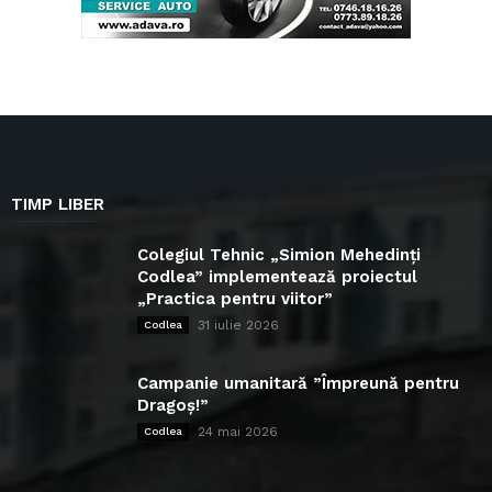
TIMP LIBER
Colegiul Tehnic „Simion Mehedinți
Codlea” implementează proiectul
„Practica pentru viitor”
31 iulie 2026
Codlea
Campanie umanitară ”Împreună pentru
Dragoș!”
24 mai 2026
Codlea