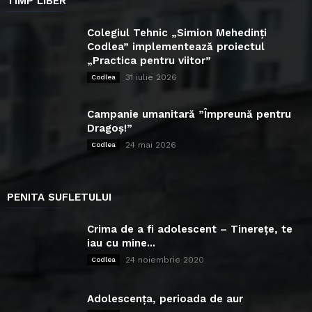
TIMP LIBER
Colegiul Tehnic „Simion Mehedinți
Codlea” implementează proiectul
„Practica pentru viitor”
31 iulie 2026
Codlea
Campanie umanitară ”Împreună pentru
Dragoș!”
24 mai 2026
Codlea
PENITA SUFLETULUI
Crima de a fi adolescent – Tinerețe, te
iau cu mine...
24 noiembrie 2020
Codlea
Adolescența, perioada de aur