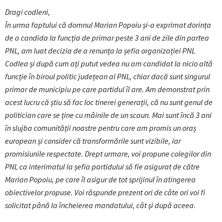
Dragi codleni,
În urma faptului că domnul Marian Popoiu și-a exprimat dorința
de a candida la funcția de primar peste 3 ani de zile din partea
PNL, am luat decizia de a renunța la șefia organizației PNL
Codlea și după cum ați putut vedea nu am candidat la nicio altă
funcție în biroul politic județean al PNL, chiar dacă sunt singurul
primar de municipiu pe care partidul îl are. Am demonstrat prin
acest lucru că știu să fac loc tinerei generații, că nu sunt genul de
politician
care se ține cu mâinile de un scaun. Mai sunt încă 3 ani
în slujba comunității noastre pentru care am promis un oraș
european și consider că transformările sunt vizibile, iar
promisiunile respectate. Drept urmare, voi propune colegilor din
PNL ca interimatul la șefia partidului să fie asigurat de către
Marian Popoiu, pe care îl asigur de tot sprijinul în atingerea
obiectivelor propuse. Voi răspunde prezent ori de câte ori voi fi
solicitat până la încheierea mandatului, cât și după aceea.