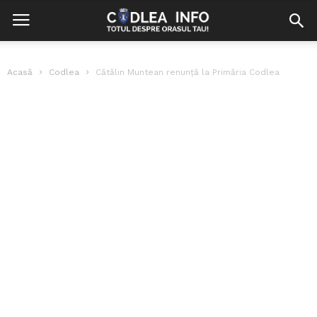
Acasă
Codlea
Cătălin Muntean renunță la Primăria Codlea