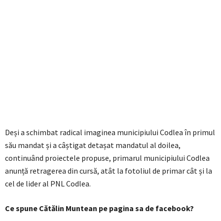
Deși a schimbat radical imaginea municipiului Codlea în primul
său mandat și a câștigat detașat mandatul al doilea,
continuând proiectele propuse, primarul municipiului Codlea
anunță retragerea din cursă, atât la fotoliul de primar cât și la
cel de lider al PNL Codlea.
Ce spune Cătălin Muntean pe pagina sa de facebook?