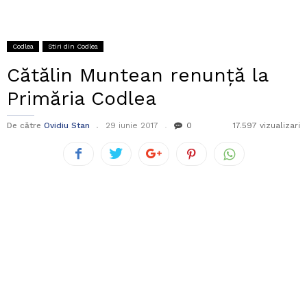
Codlea
Stiri din Codlea
Cătălin Muntean renunță la
Primăria Codlea
De către
Ovidiu Stan
29 iunie 2017
0
17.597 vizualizari