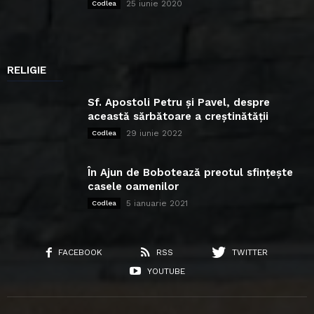
25 iunie 2020
Codlea
RELIGIE
Sf. Apostoli Petru și Pavel, despre
această sărbătoare a creștinătății
29 iunie 2022
Codlea
În Ajun de Bobotează preotul sfințește
casele oamenilor
5 ianuarie 2021
Codlea
FACEBOOK
RSS
TWITTER
YOUTUBE