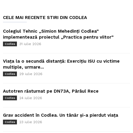
CELE MAI RECENTE STIRI DIN CODLEA
Colegiul Tehnic „Simion Mehedinți Codlea”
implementează proiectul „Practica pentru viitor”
31 iulie 2026
Codlea
Viața la o secundă distanță: Exercițiu ISU cu victime
multiple, urmare...
29 iulie 2026
Codlea
Autotren răsturnat pe DN73A, Pârâul Rece
24 iulie 2026
Codlea
Grav accident în Codlea. Un tânăr și-a pierdut viața
23 iulie 2026
Codlea