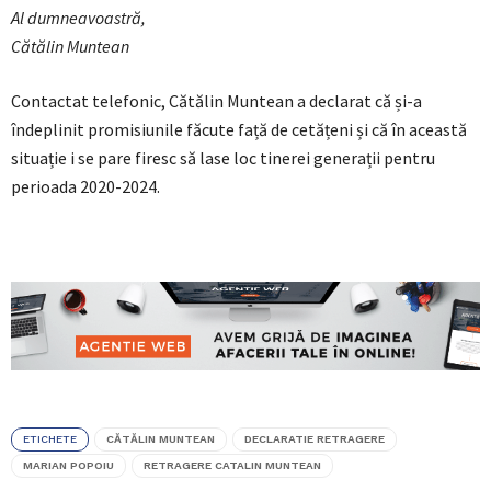
Al dumneavoastră,
Cătălin Muntean
Contactat telefonic, Cătălin Muntean a declarat că și-a
îndeplinit promisiunile făcute față de cetățeni și că în această
situație i se pare firesc să lase loc tinerei generații pentru
perioada 2020-2024.
ETICHETE
CĂTĂLIN MUNTEAN
DECLARATIE RETRAGERE
MARIAN POPOIU
RETRAGERE CATALIN MUNTEAN