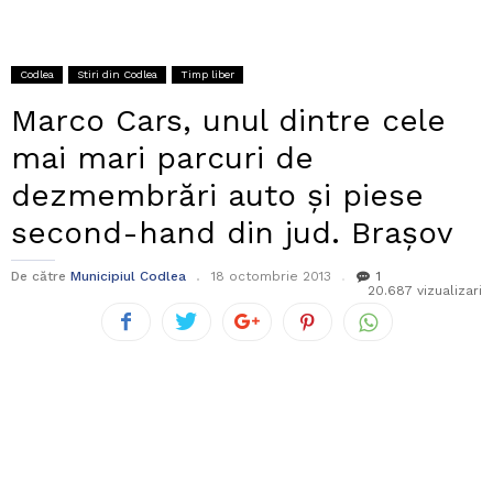
Codlea
Stiri din Codlea
Timp liber
Marco Cars, unul dintre cele
mai mari parcuri de
dezmembrări auto și piese
second-hand din jud. Brașov
De către
Municipiul Codlea
18 octombrie 2013
1
20.687 vizualizari