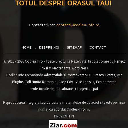
Contactați-ne:
contact@codlea-info.ro
HOME
DESPRE NOI
SITEMAP
CONTACT
© 2010 - 2026 Codlea Info - Toate Drepturile Rezervate. In colaborare cu
Perfect
Pixel
&
Mentenanta WordPress
Codlea Info recomanda
Advertoriale si Promovare SEO
,
Brasov Events
,
WP
Plugins
,
Sali Nunta Romania
,
Casa Edy - Viseu de sus
,
Echipamente
profesionale pentru saloane
si
Lenjerii de pat
Reproducerea integrala sau partiala a materialelor de pe acest site este permisa
numai cu acordul Codlea-Info.ro.
PREZENTI IN