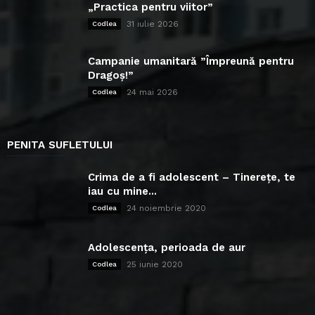
„Practica pentru viitor”
31 iulie 2026
Codlea
Campanie umanitară ”Împreună pentru
Dragoș!”
24 mai 2026
Codlea
PENITA SUFLETULUI
Crima de a fi adolescent – Tinerețe, te
iau cu mine...
24 noiembrie 2020
Codlea
Adolescența, perioada de aur
25 iunie 2020
Codlea