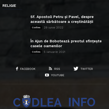
RELIGIE
Sf. Apostoli Petru și Pavel, despre
această sărbătoare a creștinătății
29 iunie 2022
Codlea
În Ajun de Bobotează preotul sfințește
casele oamenilor
5 ianuarie 2021
Codlea
FACEBOOK
RSS
TWITTER
YOUTUBE