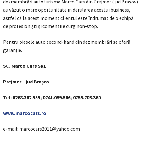
dezmembrări autoturisme Marco Cars din Prejmer (jud Brașov)
au văzut o mare oportunitate în derularea acestui business,
astfel că la acest moment clientul este îndrumat de o echipă
de profesioniști și comenzile curg non-stop.
Pentru piesele auto second-hand din dezmembrări se oferă
garanție.
SC. Marco Cars SRL
Prejmer – jud Brașov
Tel: 0268.362.555; 0741.099.566; 0755.703.360
www.marcocars.ro
e-mail: marcocars2011@yahoo.com