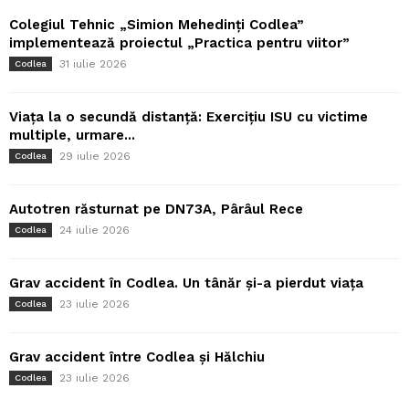
Colegiul Tehnic „Simion Mehedinți Codlea”
implementează proiectul „Practica pentru viitor”
31 iulie 2026
Codlea
Viața la o secundă distanță: Exercițiu ISU cu victime
multiple, urmare...
29 iulie 2026
Codlea
Autotren răsturnat pe DN73A, Pârâul Rece
24 iulie 2026
Codlea
Grav accident în Codlea. Un tânăr și-a pierdut viața
23 iulie 2026
Codlea
Grav accident între Codlea și Hălchiu
23 iulie 2026
Codlea