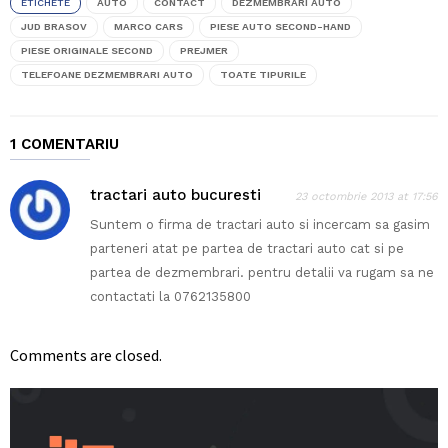
ETICHETE
AUTO
CONTACT
DEZMEMBRARI AUTO
JUD BRASOV
MARCO CARS
PIESE AUTO SECOND-HAND
PIESE ORIGINALE SECOND
PREJMER
TELEFOANE DEZMEMBRARI AUTO
TOATE TIPURILE
1 COMENTARIU
tractari auto bucuresti
23 octombrie 2013 at 17:56
Suntem o firma de tractari auto si incercam sa gasim
parteneri atat pe partea de tractari auto cat si pe
partea de dezmembrari. pentru detalii va rugam sa ne
contactati la 0762135800
Comments are closed.