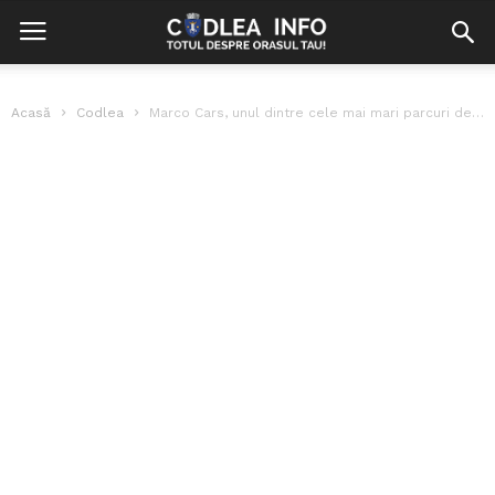
Acasă
Codlea
Marco Cars, unul dintre cele mai mari parcuri de dezmembrări auto și...