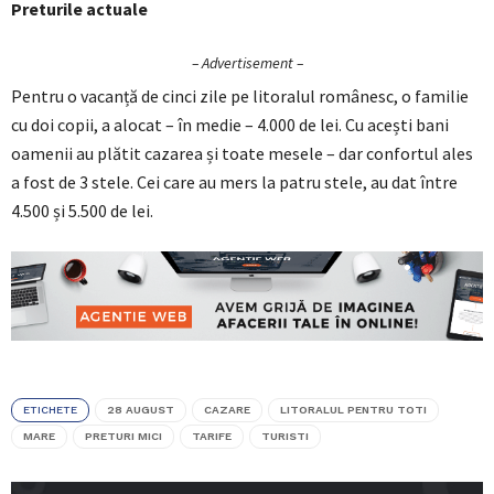
Preturile actuale
– Advertisement –
Pentru o vacanță de cinci zile pe litoralul românesc, o familie
cu doi copii, a alocat – în medie – 4.000 de lei. Cu acești bani
oamenii au plătit cazarea și toate mesele – dar confortul ales
a fost de 3 stele. Cei care au mers la patru stele, au dat între
4.500 și 5.500 de lei.
ETICHETE
28 AUGUST
CAZARE
LITORALUL PENTRU TOTI
MARE
PRETURI MICI
TARIFE
TURISTI