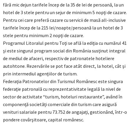
fără mic dejun tarifele încep de la 35 de lei de persoană, la un
hotel de 3 stele pentru un sejur de minimum 5 nopţi de cazare.
Pentru cei care preferă cazare cu servicii de masă all-inclusive
tarifele încep de la 215 lei/noapte/persoană la un hotel de 3
stele pentru minimum 2 nopţi de cazare.
Programul Litoralul pentru Toţi se află la ediţia cu numărul 41
şi este singurul program social din România susţinut integral
de mediul de afaceri, respectiv de patronatele hoteliere
autohtone. Rezervările se pot face atât direct, la hotel, cât şi
prin intermediul agenţiilor de turism.
Federaţia Patronatelor din Turismul Românesc este singura
federaţie patronală cu reprezentativitate legală la nivel de
sector de activitate “turism, hoteluri restaurante”, având în
componenţă societăţi comerciale din turism care asigură
venituri salariale pentru 73.752 de angajaţi, gestionând, într-o
pondere covârşitoare, capital românesc.