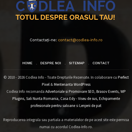
Contactați-ne:
contact@codlea-info.ro
HOME
DESPRE NOI
SITEMAP
CONTACT
© 2010 - 2026 Codlea Info - Toate Drepturile Rezervate. In colaborare cu
Perfect
Pixel
&
Mentenanta WordPress
Codlea Info recomanda
Advertoriale si Promovare SEO
,
Brasov Events
,
WP
Plugins
,
Sali Nunta Romania
,
Casa Edy - Viseu de sus
,
Echipamente
profesionale pentru saloane
si
Lenjerii de pat
Reproducerea integrala sau partiala a materialelor de pe acest site este permisa
numai cu acordul Codlea-Info.ro.