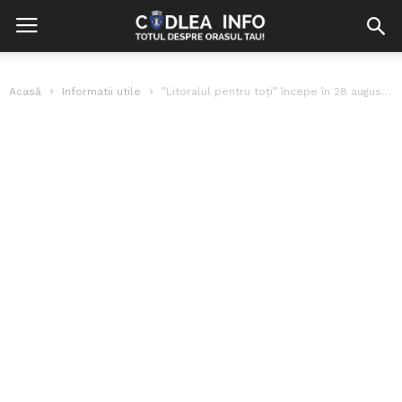
Acasă
Informatii utile
”Litoralul pentru toți” începe în 28 august. Prețurile la cazare, reduse cu...