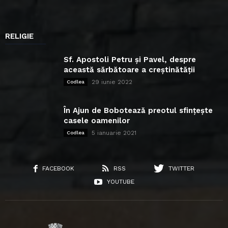
RELIGIE
Sf. Apostoli Petru și Pavel, despre
această sărbătoare a creștinătății
29 iunie 2022
Codlea
În Ajun de Bobotează preotul sfințește
casele oamenilor
5 ianuarie 2021
Codlea
FACEBOOK
RSS
TWITTER
YOUTUBE