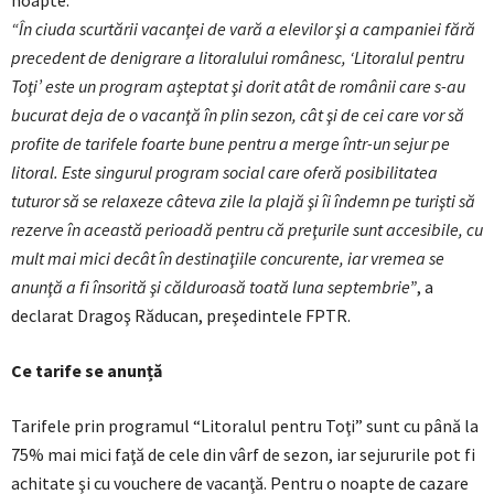
noapte.
“În ciuda scurtării vacanţei de vară a elevilor şi a campaniei fără
precedent de denigrare a litoralului românesc, ‘Litoralul pentru
Toţi’ este un program aşteptat şi dorit atât de românii care s-au
bucurat deja de o vacanţă în plin sezon, cât şi de cei care vor să
profite de tarifele foarte bune pentru a merge într-un sejur pe
litoral. Este singurul program social care oferă posibilitatea
tuturor să se relaxeze câteva zile la plajă şi îi îndemn pe turişti să
rezerve în această perioadă pentru că preţurile sunt accesibile, cu
mult mai mici decât în destinaţiile concurente, iar vremea se
anunţă a fi însorită şi călduroasă toată luna septembrie”
, a
declarat Dragoş Răducan, preşedintele FPTR.
Ce tarife se anunță
Tarifele prin programul “Litoralul pentru Toţi” sunt cu până la
75% mai mici faţă de cele din vârf de sezon, iar sejururile pot fi
achitate şi cu vouchere de vacanţă. Pentru o noapte de cazare