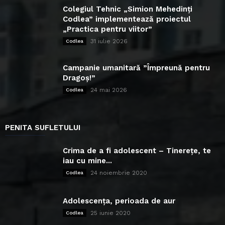
Colegiul Tehnic „Simion Mehedinți
Codlea” implementează proiectul
„Practica pentru viitor”
31 iulie 2026
Codlea
Campanie umanitară ”Împreună pentru
Dragoș!”
24 mai 2026
Codlea
PENITA SUFLETULUI
Crima de a fi adolescent – Tinerețe, te
iau cu mine...
24 noiembrie 2020
Codlea
Adolescența, perioada de aur
25 iunie 2020
Codlea