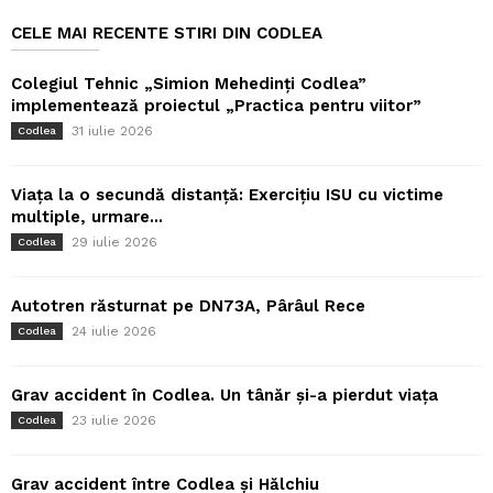
CELE MAI RECENTE STIRI DIN CODLEA
Colegiul Tehnic „Simion Mehedinți Codlea”
implementează proiectul „Practica pentru viitor”
31 iulie 2026
Codlea
Viața la o secundă distanță: Exercițiu ISU cu victime
multiple, urmare...
29 iulie 2026
Codlea
Autotren răsturnat pe DN73A, Pârâul Rece
24 iulie 2026
Codlea
Grav accident în Codlea. Un tânăr și-a pierdut viața
23 iulie 2026
Codlea
Grav accident între Codlea și Hălchiu