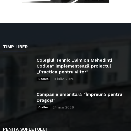
TIMP LIBER
Colegiul Tehnic „Simion Mehedinți
Codlea” implementează proiectul
„Practica pentru viitor”
31 iulie 2026
Codlea
Campanie umanitară ”Împreună pentru
Dragoș!”
24 mai 2026
Codlea
PENITA SUFLETULUI