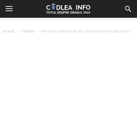
Acasă
Codlea
Festivalul Medieval din Cetatea Fortificată Ghimbav, în acest weekend!