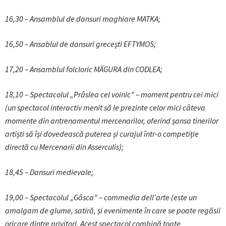
16,30 – Ansamblul de dansuri maghiare MATKA;
16,50 – Ansablul de dansuri grecești EFTYMOS;
17,20 – Ansamblul folcloric MĂGURA din CODLEA;
18,10 – Spectacolul „Prâslea cel voinic” – moment pentru cei mici
(un spectacol interactiv menit să le prezinte celor mici câteva
momente din antrenamentul mercenarilor, oferind șansa tinerilor
artiști să își dovedească puterea și curajul într-o competiție
directă cu Mercenarii din Asserculis);
18,45 – Dansuri medievale;
19,00 – Spectacolul „Gâsca” – commedia dell’arte (este un
amalgam de glume, satiră, și evenimente în care se poate regăsii
oricare dintre privitori. Acest spectacol combină toate