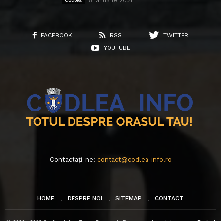
5 ianuarie 2021
Codlea
FACEBOOK
RSS
TWITTER
YOUTUBE
Contactați-ne:
contact@codlea-info.ro
HOME
DESPRE NOI
SITEMAP
CONTACT