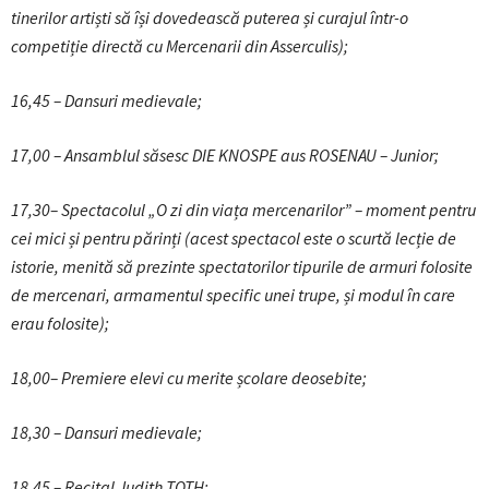
tinerilor artiști să își dovedească puterea și curajul într-o
competiție directă cu Mercenarii din Asserculis);
16,45 – Dansuri medievale;
17,00 – Ansamblul săsesc DIE KNOSPE aus ROSENAU – Junior;
17,30– Spectacolul „O zi din viața mercenarilor” – moment pentru
cei mici și pentru părinți (acest spectacol este o scurtă lecție de
istorie, menită să prezinte spectatorilor tipurile de armuri folosite
de mercenari, armamentul specific unei trupe, și modul în care
erau folosite);
18,00–
Premiere elevi cu merite școlare deosebite;
18,30 –
Dansuri medievale;
18,45 – Recital Judith TOTH;