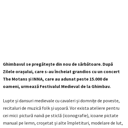
Ghimbavul se pregătește din nou de sărbătoare. După
Zilele orașului, care s-au încheiat grandios cu un concert
The Motans și INNA, care au adunat peste 15.000 de
oameni, urmează Festivalul Medieval de la Ghimbav.
Lupte și dansuri medievale cu cavaleri și domnițe de poveste,
recitaluri de muzică folk și ușoară. Vor exista ateliere pentru
cei mici: pictură naivă pe sticlă (iconografie), icoane pictate
manual pe lemn, croșetat și alte împletituri, modelare de lut,