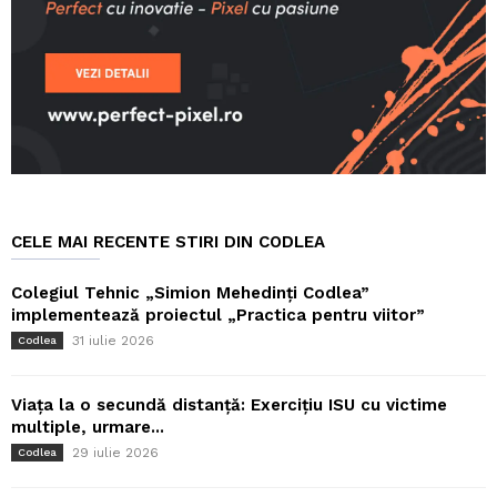
CELE MAI RECENTE STIRI DIN CODLEA
Colegiul Tehnic „Simion Mehedinți Codlea”
implementează proiectul „Practica pentru viitor”
31 iulie 2026
Codlea
Viața la o secundă distanță: Exercițiu ISU cu victime
multiple, urmare...
29 iulie 2026
Codlea