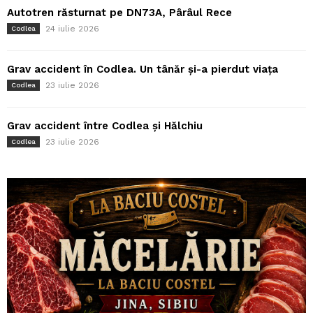
Autotren răsturnat pe DN73A, Pârâul Rece
24 iulie 2026
Codlea
Grav accident în Codlea. Un tânăr și-a pierdut viața
23 iulie 2026
Codlea
Grav accident între Codlea și Hălchiu
23 iulie 2026
Codlea