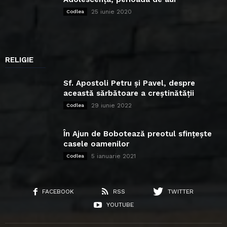
25 iunie 2020
Codlea
RELIGIE
Sf. Apostoli Petru și Pavel, despre
această sărbătoare a creștinătății
29 iunie 2022
Codlea
În Ajun de Bobotează preotul sfințește
casele oamenilor
5 ianuarie 2021
Codlea
FACEBOOK
RSS
TWITTER
YOUTUBE