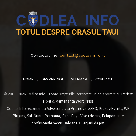
Contactați-ne:
contact@codlea-info.ro
HOME
DESPRE NOI
SITEMAP
CONTACT
© 2010 - 2026 Codlea Info - Toate Drepturile Rezervate. In colaborare cu
Perfect
Pixel
&
Mentenanta WordPress
Codlea Info recomanda
Advertoriale si Promovare SEO
,
Brasov Events
,
WP
Plugins
,
Sali Nunta Romania
,
Casa Edy - Viseu de sus
,
Echipamente
profesionale pentru saloane
si
Lenjerii de pat