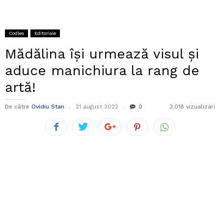
Codlea
Editoriale
Mădălina își urmează visul și
aduce manichiura la rang de
artă!
De către
Ovidiu Stan
21 august 2022
0
3.018 vizualizari