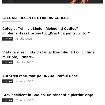
CELE MAI RECENTE STIRI DIN CODLEA
Colegiul Tehnic „Simion Mehedinți Codlea”
implementează proiectul „Practica pentru viitor”
31 iulie 2026
Codlea
Viața la o secundă distanță: Exercițiu ISU cu victime
multiple, urmare...
29 iulie 2026
Codlea
Autotren răsturnat pe DN73A, Pârâul Rece
24 iulie 2026
Codlea
Grav accident în Codlea. Un tânăr și-a pierdut viața
23 iulie 2026
Codlea