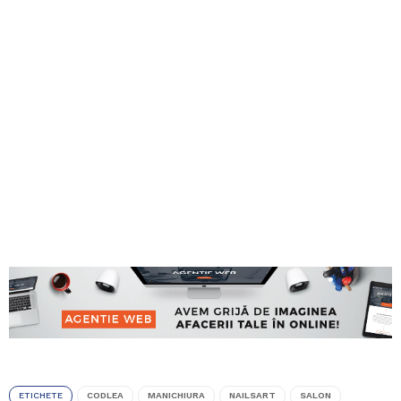
ETICHETE
CODLEA
MANICHIURA
NAILSART
SALON