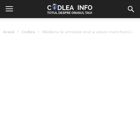
Acasă
Codlea
Mădălina își urmează visul și aduce manichiura la rang de artă!