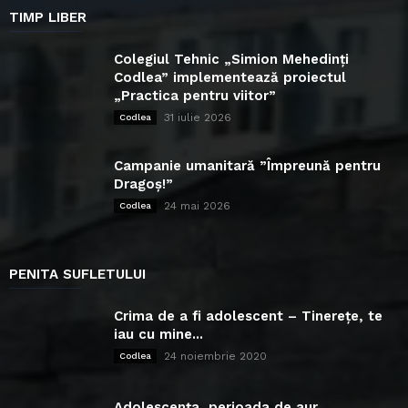
TIMP LIBER
Colegiul Tehnic „Simion Mehedinți
Codlea” implementează proiectul
„Practica pentru viitor”
31 iulie 2026
Codlea
Campanie umanitară ”Împreună pentru
Dragoș!”
24 mai 2026
Codlea
PENITA SUFLETULUI
Crima de a fi adolescent – Tinerețe, te
iau cu mine...
24 noiembrie 2020
Codlea
Adolescența, perioada de aur