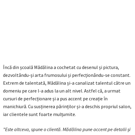
Încă din școală Mădălina a cochetat cu desenul și pictura,
dezvoltându-și arta frumosului și perfecționându-se constant.
Extrem de talentată, Mădălina și-a canalizat talentul către un
domeniu pe care l-a adus la un alt nivel. Astfel că, a urmat
cursuri de perfecționare și a pus accent pe creație în
manichiură. Cu susținerea părinților și-a deschis propriul salon,
iar clientele sunt foarte mulțumite.
”Este altceva, spune o clientă. Mădălina pune accent pe detalii și