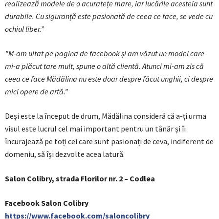
realizează modele de o acuratețe mare, iar lucările acesteia sunt
durabile. Cu siguranță este pasionată de ceea ce face, se vede cu
ochiul liber.”
”M-am uitat pe pagina de facebook și am văzut un model care
mi-a plăcut tare mult, spune o altă clientă. Atunci mi-am zis că
ceea ce face Mădălina nu este doar despre făcut unghii, ci despre
mici opere de artă.”
Deși este la început de drum, Mădălina consideră că a-ți urma
visul este lucrul cel mai important pentru un tânăr și îi
încurajează pe toți cei care sunt pasionați de ceva, indiferent de
domeniu, să își dezvolte acea latură.
Salon Colibry, strada Florilor nr. 2 – Codlea
Facebook Salon Colibry
https://www.facebook.com/saloncolibry