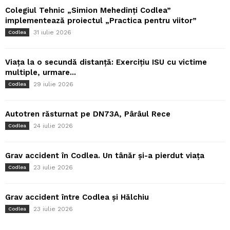
Colegiul Tehnic „Simion Mehedinți Codlea”
implementează proiectul „Practica pentru viitor”
31 iulie 2026
Codlea
Viața la o secundă distanță: Exercițiu ISU cu victime
multiple, urmare...
29 iulie 2026
Codlea
Autotren răsturnat pe DN73A, Pârâul Rece
24 iulie 2026
Codlea
Grav accident în Codlea. Un tânăr și-a pierdut viața
23 iulie 2026
Codlea
Grav accident între Codlea și Hălchiu
23 iulie 2026
Codlea