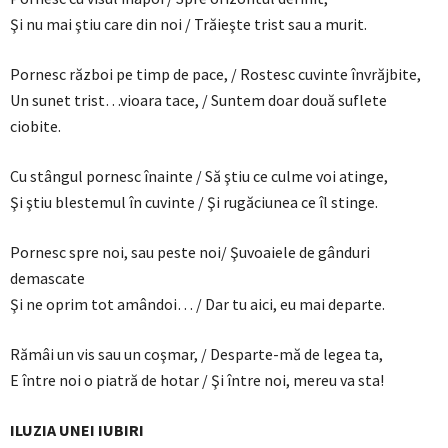
Şi nu mai ştiu care din noi / Trăieşte trist sau a murit.
Pornesc război pe timp de pace, / Rostesc cuvinte învrăjbite,
Un sunet trist…vioara tace, / Suntem doar două suflete
ciobite.
Cu stângul pornesc înainte / Să ştiu ce culme voi atinge,
Şi ştiu blestemul în cuvinte / Şi rugăciunea ce îl stinge.
Pornesc spre noi, sau peste noi/ Şuvoaiele de gânduri
demascate
Şi ne oprim tot amândoi… / Dar tu aici, eu mai departe.
Rămâi un vis sau un coşmar, / Desparte-mă de legea ta,
E între noi o piatră de hotar / Şi între noi, mereu va sta!
ILUZIA UNEI IUBIRI