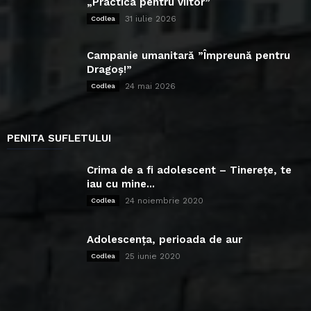
„Practica pentru viitor”
31 iulie 2026
Codlea
Campanie umanitară ”Împreună pentru
Dragoș!”
24 mai 2026
Codlea
PENITA SUFLETULUI
Crima de a fi adolescent – Tinerețe, te
iau cu mine...
24 noiembrie 2020
Codlea
Adolescența, perioada de aur
25 iunie 2020
Codlea