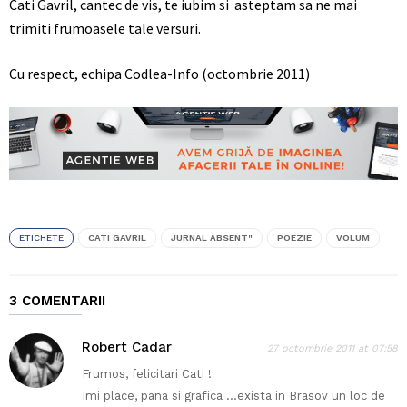
Cati Gavril, cantec de vis, te iubim si asteptam sa ne mai
trimiti frumoasele tale versuri.
Cu respect, echipa Codlea-Info (octombrie 2011)
ETICHETE
CATI GAVRIL
JURNAL ABSENT"
POEZIE
VOLUM
3 COMENTARII
Robert Cadar
27 octombrie 2011 at 07:58
Frumos, felicitari Cati !
Imi place, pana si grafica …exista in Brasov un loc de