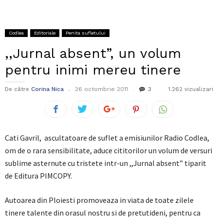
Codlea
Editoriale
Penita sufletului
,,Jurnal absent”, un volum
pentru inimi mereu tinere
De către
Corina Nica
26 octombrie 2011
3
1.262 vizualizari
Cati Gavril, ascultatoare de suflet a emisiunilor Radio Codlea,
om de o rara sensibilitate, aduce cititorilor un volum de versuri
sublime asternute cu tristete intr-un ,,Jurnal absent” tiparit
de Editura PIMCOPY.
Autoarea din Ploiesti promoveaza in viata de toate zilele
tinere talente din orasul nostru si de pretutideni, pentru ca