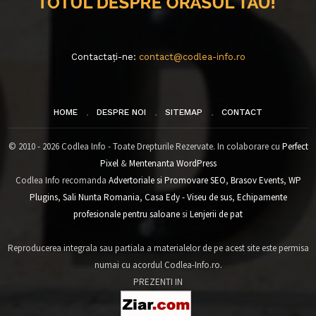
Contactați-ne:
contact@codlea-info.ro
HOME
DESPRE NOI
SITEMAP
CONTACT
© 2010 - 2026 Codlea Info - Toate Drepturile Rezervate. In colaborare cu
Perfect
Pixel
&
Mentenanta WordPress
Codlea Info recomanda
Advertoriale si Promovare SEO
,
Brasov Events
,
WP
Plugins
,
Sali Nunta Romania
,
Casa Edy - Viseu de sus
,
Echipamente
profesionale pentru saloane
si
Lenjerii de pat
Reproducerea integrala sau partiala a materialelor de pe acest site este permisa
numai cu acordul Codlea-Info.ro.
PREZENTI IN