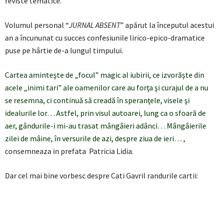
reviste tematice.
Volumul personal “
JURNAL ABSENT
” apărut la începutul acestui
an a încununat cu succes confesiunile lirico-epico-dramatice
puse pe hârtie de-a lungul timpului.
Cartea aminteşte de „focul” magic al iubirii, ce izvorăşte din
acele „inimi tari” ale oamenilor care au forţa şi curajul de a nu
se resemna, ci continuă să creadă în speranţele, visele şi
idealurile lor… Astfel, prin visul autoarei, lung ca o sfoară de
aer, gândurile-i mi-au trasat mângâieri adânci… Mângâierile
zilei de mâine, în versurile de azi, despre ziua de ieri…
,
consemneaza in prefata Patricia Lidia.
Dar cel mai bine vorbesc despre Cati Gavril randurile cartii: