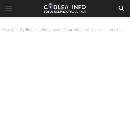
Acasă
Codlea
,,Jurnal absent”, un volum pentru inimi mereu tinere