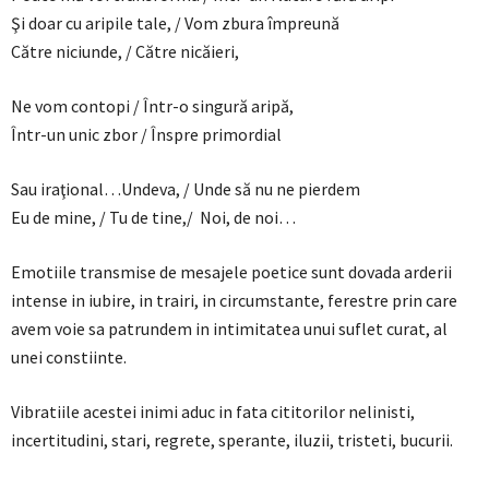
Şi doar cu aripile tale, / Vom zbura împreună
Către niciunde, / Către nicăieri,
Ne vom contopi / Într-o singură aripă,
Într-un unic zbor / Înspre primordial
Sau iraţional…Undeva, / Unde să nu ne pierdem
Eu de mine, / Tu de tine,/ Noi, de noi…
Emotiile transmise de mesajele poetice sunt dovada arderii
intense in iubire, in trairi, in circumstante, ferestre prin care
avem voie sa patrundem in intimitatea unui suflet curat, al
unei constiinte.
Vibratiile acestei inimi aduc in fata cititorilor nelinisti,
incertitudini, stari, regrete, sperante, iluzii, tristeti, bucurii.