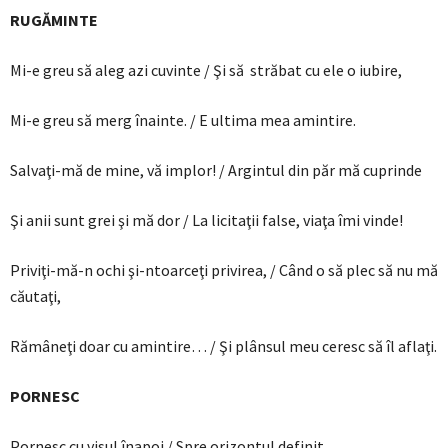
RUGĂMINTE
Mi-e greu să aleg azi cuvinte / Şi să străbat cu ele o iubire,
Mi-e greu să merg înainte. / E ultima mea amintire.
Salvaţi-mă de mine, vă implor! / Argintul din păr mă cuprinde
Şi anii sunt grei şi mă dor / La licitaţii false, viaţa îmi vinde!
Priviţi-mă-n ochi şi-ntoarceţi privirea, / Când o să plec să nu mă
căutaţi,
Rămâneţi doar cu amintire… / Şi plânsul meu ceresc să îl aflaţi.
PORNESC
Pornesc cu visul înapoi / Spre orizontul definit,