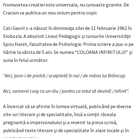
frumusetea creatiei este universala, nu cunoaste granite. De
Craciun va publica un nou volum pentru copii.
Cati Gavril s-a născut în dimineaţa zilei de 11 februarie 1962 în
Slobozia. A absolvit Liceul Pedagogic şi cursurile Universităţii
Spiru Haret, Facultatea de Psihologie. Prima scriere a pus-o pe
hârtie la vârsta de 5 ani. Se numea “COLOANA INFINITULUI” şi
suna în felul următor:
“Aici, ţara-i de piatră /
sculptată în noi /
de mâna lui Brâncuşi.
Aici, oamenii curg ca un râu /
pentru ca totul să devină /
Infinit”.
A încercat să se afirme în lumea virtuală, publicând pe diverse
site-uri literare şi de specialitate, însă a simţit răceala
pregnantă a impersonalului şi a revenit la presa scrisă,
publicând texte literare şi de specialitate în ziare locale şi în