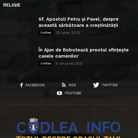
RELIGIE
Sf. Apostoli Petru și Pavel, despre
această sărbătoare a creștinătății
29 iunie 2022
Codlea
În Ajun de Bobotează preotul sfințește
casele oamenilor
5 ianuarie 2021
Codlea
FACEBOOK
RSS
TWITTER
YOUTUBE