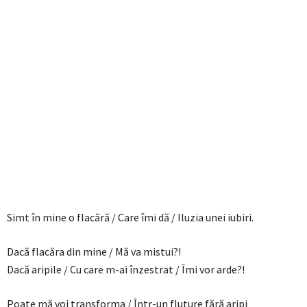
Simt în mine o flacără / Care îmi dă / Iluzia unei iubiri.
Dacă flacăra din mine / Mă va mistui?!
Dacă aripile / Cu care m-ai înzestrat / Îmi vor arde?!
Poate mă voi transforma / Într-un fluture fără aripi