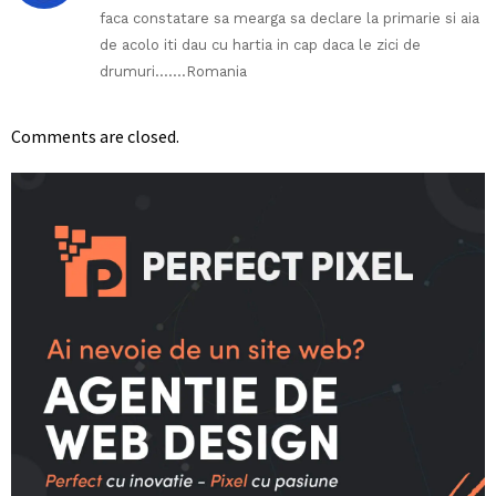
faca constatare sa mearga sa declare la primarie si aia
de acolo iti dau cu hartia in cap daca le zici de
drumuri…….Romania
Comments are closed.