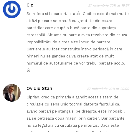
Cip
27 noiembrie 2011 at 19:57
Se refera si la parcari. citat:În Codlea există mai multe
străzi pe care se circulă cu greutate din cauza
parcărilor care ocupă o bună parte din suprafaţa
carosabilă. Situaţia nu pare a avea rezolvare din cauza
imposibilităţii de a crea alte locuri de parcare.
Cartierele au fost construite într-o perioadă în care
nimeni nu se gândea că va creşte atât de mult
numărul de autoturisme ce vor trebui parcate acolo.
😛
Ovidiu Stan
27 noiembrie 2011 at 20:00
Ciprian, cred ca primaria a gandit acest sistem de
circulatie cu sens unic tocmai datorita faptului ca,
avand parcari pe stanga si pe dreapta, este imposibil
sa se petreaca doua masini prin cartier. Dar parcarile
nu au legatura cu circulatia pe interzis. Daca este