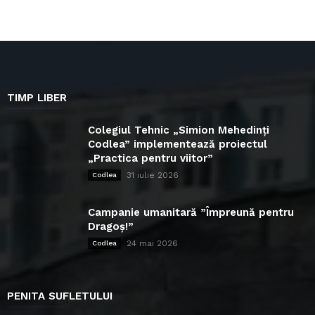
TIMP LIBER
Colegiul Tehnic „Simion Mehedinți
Codlea” implementează proiectul
„Practica pentru viitor”
31 iulie 2026
Codlea
Campanie umanitară ”Împreună pentru
Dragoș!”
24 mai 2026
Codlea
PENITA SUFLETULUI