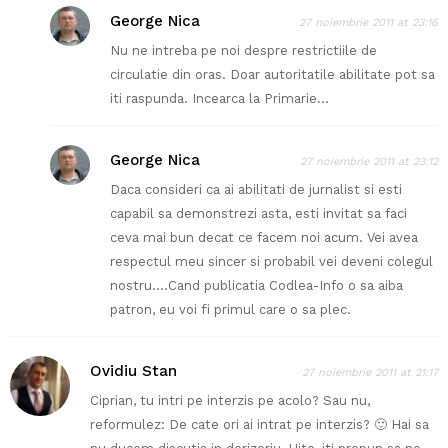
George Nica
27 noiembrie 2011 at 23:16
Nu ne intreba pe noi despre restrictiile de
circulatie din oras. Doar autoritatile abilitate pot sa
iti raspunda. Incearca la Primarie…
George Nica
27 noiembrie 2011 at 23:12
Daca consideri ca ai abilitati de jurnalist si esti
capabil sa demonstrezi asta, esti invitat sa faci
ceva mai bun decat ce facem noi acum. Vei avea
respectul meu sincer si probabil vei deveni colegul
nostru….Cand publicatia Codlea-Info o sa aiba
patron, eu voi fi primul care o sa plec.
Ovidiu Stan
27 noiembrie 2011 at 21:17
Ciprian, tu intri pe interzis pe acolo? Sau nu,
reformulez: De cate ori ai intrat pe interzis? 🙂 Hai sa