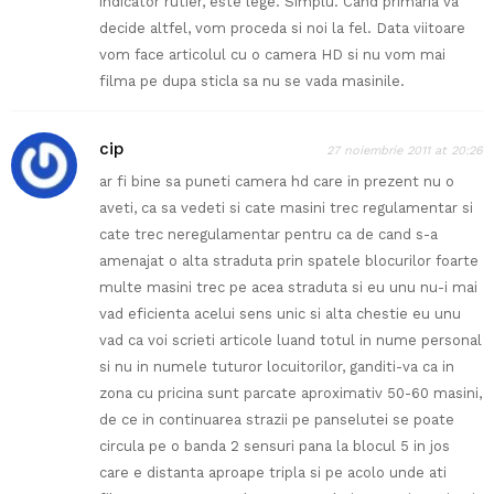
indicator rutier, este lege. Simplu. Cand primaria va
decide altfel, vom proceda si noi la fel. Data viitoare
vom face articolul cu o camera HD si nu vom mai
filma pe dupa sticla sa nu se vada masinile.
cip
27 noiembrie 2011 at 20:26
ar fi bine sa puneti camera hd care in prezent nu o
aveti, ca sa vedeti si cate masini trec regulamentar si
cate trec neregulamentar pentru ca de cand s-a
amenajat o alta straduta prin spatele blocurilor foarte
multe masini trec pe acea straduta si eu unu nu-i mai
vad eficienta acelui sens unic si alta chestie eu unu
vad ca voi scrieti articole luand totul in nume personal
si nu in numele tuturor locuitorilor, ganditi-va ca in
zona cu pricina sunt parcate aproximativ 50-60 masini,
de ce in continuarea strazii pe panselutei se poate
circula pe o banda 2 sensuri pana la blocul 5 in jos
care e distanta aproape tripla si pe acolo unde ati