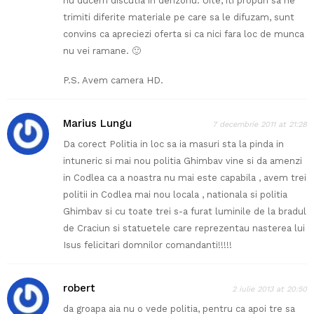
nu ducem discutia in derizoriu. Uite, iti propun sa ne
trimiti diferite materiale pe care sa le difuzam, sunt
convins ca apreciezi oferta si ca nici fara loc de munca
nu vei ramane. 🙂
P.S. Avem camera HD.
Marius Lungu
7 decembrie 2011 at 21:28
Da corect Politia in loc sa ia masuri sta la pinda in
intuneric si mai nou politia Ghimbav vine si da amenzi
in Codlea ca a noastra nu mai este capabila , avem trei
politii in Codlea mai nou locala , nationala si politia
Ghimbav si cu toate trei s-a furat luminile de la bradul
de Craciun si statuetele care reprezentau nasterea lui
Isus felicitari domnilor comandanti!!!!!
robert
2 iulie 2013 at 20:50
da groapa aia nu o vede politia, pentru ca apoi tre sa