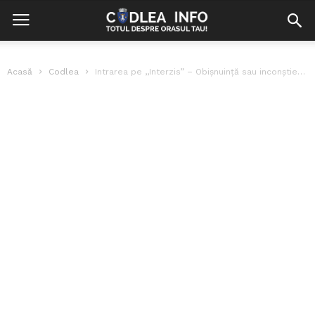
Acasă
Codlea
Intrarea pe ,,Interzis” – Obişnuinţă sau inconştienţă?