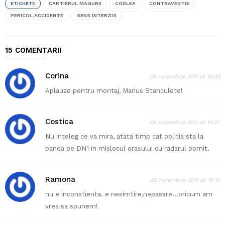
ETICHETE
CARTIERUL MAGURII
CODLEA
CONTRAVENTIE
PERICOL ACCIDENTE
SENS INTERZIS
15 COMENTARII
Corina
26 noiembrie 2011 at 13:03
Aplauze pentru montaj, Marius Stanculete!
Costica
26 noiembrie 2011 at 14:27
Nu inteleg ce va mira, atata timp cat politia sta la
panda pe DN1 in mislocul orasului cu radarul pornit.
Ramona
26 noiembrie 2011 at 18:10
nu e inconstienta. e nesimtire,nepasare…oricum am
vrea sa spunem!