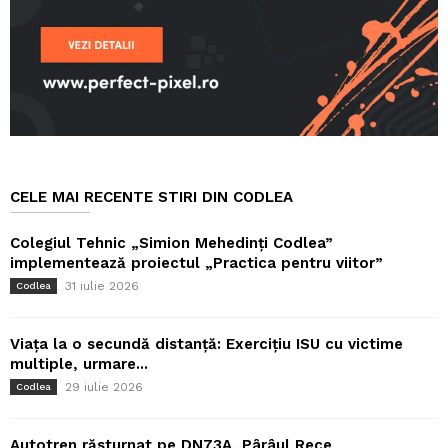
CELE MAI RECENTE STIRI DIN CODLEA
Colegiul Tehnic „Simion Mehedinți Codlea”
implementează proiectul „Practica pentru viitor”
31 iulie 2026
Codlea
Viața la o secundă distanță: Exercițiu ISU cu victime
multiple, urmare...
29 iulie 2026
Codlea
Autotren răsturnat pe DN73A, Pârâul Rece