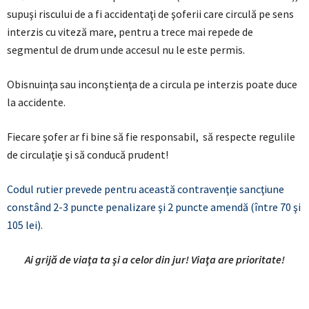
supuşi riscului de a fi accidentaţi de şoferii care circulă pe sens
interzis cu viteză mare, pentru a trece mai repede de
segmentul de drum unde accesul nu le este permis.
Obisnuinţa sau inconştienţa de a circula pe interzis poate duce
la accidente.
Fiecare şofer ar fi bine să fie responsabil, să respecte regulile
de circulaţie şi să conducă prudent!
Codul rutier prevede pentru această contravenţie sancţiune
constând 2-3 puncte penalizare şi 2 puncte amendă (între 70 şi
105 lei).
Ai grijă de viaţa ta şi a celor din jur! Viaţa are prioritate!