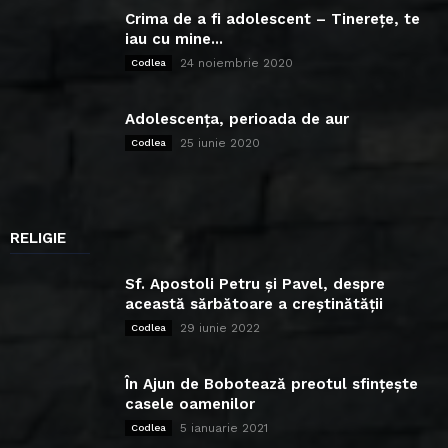
Crima de a fi adolescent – Tinerețe, te
iau cu mine...
24 noiembrie 2020
Codlea
Adolescența, perioada de aur
25 iunie 2020
Codlea
RELIGIE
Sf. Apostoli Petru și Pavel, despre
această sărbătoare a creștinătății
29 iunie 2022
Codlea
În Ajun de Bobotează preotul sfințește
casele oamenilor
5 ianuarie 2021
Codlea