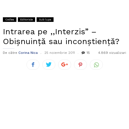
Codlea
Editoriale
Sub lupa
Intrarea pe ,,Interzis” –
Obişnuinţă sau inconştienţă?
De către
Corina Nica
25 noiembrie 2011
15
4.869 vizualizari