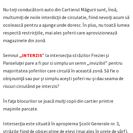
Nu toţi conducătorii auto din Cartierul Măgurii sunt, însă,
multumiţi de noile interdicţii de circulatie, fiind nevoiţi acum să
ocolească pentru a ajunge unde doresc. În plus, nu toată lumea
respectă restricţiile, mai ales şoferii care aprovizionează
magazinele din zonă.
Semnul ,
,INTERZIS
” la intersecţia străzilor Freziei şi
Panseluţei pare a fi pur si simplu un semn ,,invizibil” pentru
majoritatea şoferilor care circulă în această zonă. Să fie o
obişnuinţă sau pur şi simplu aceşti şoferi nu-şi dau seama de
riscuri circulând pe interzis?
În faţa blocurilor se joacă mulţi copii din cartier printre
maşinile parcate.
Intersecţia este situată în apropierea Şcolii Generale nr. 3,
străzile fiind de obicei pline de elevi (mai ales în orele de vârf),