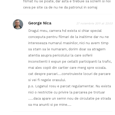
filmat nu se poate, dar asta e trebuie sa scriem si noi
ceva pe site ca de nu ne da patronul in somaj
George Nica
27 noiembrie 2011 at 23:03
Dragul meu, camera hd exista si chiar special
conceputa pentru filmari de la inaltime dar nu ne
intereseaza numarul masinilor, nici nu avem timp
sa stam sa le numaram, dorim doar sa atragem
atentia asupra pericolului la care soferii
inconstienti ii expun pe ceilalti participanti la trafic,
mai ales copiii din cartier care merg spre scoala.
cat despre parcari….construieste locuri de parcare
si vei fi regele orasului.
p.s. Loganul rosu e parcat regulamentar. Nu exista
nici o restrictie cu privire la parcarea pe trotuar
…..daca apare un semn nou de circulatie pe strada
sa ma anunti si pe mine….