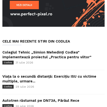
CELE MAI RECENTE STIRI DIN CODLEA
Colegiul Tehnic „Simion Mehedinți Codlea”
implementează proiectul „Practica pentru viitor”
31 iulie 2026
Codlea
Viața la o secundă distanță: Exercițiu ISU cu victime
multiple, urmare...
29 iulie 2026
Codlea
Autotren răsturnat pe DN73A, Pârâul Rece
24 iulie 2026
Codlea