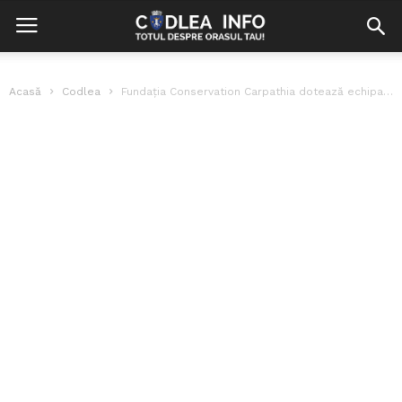
Acasă
Codlea
Fundația Conservation Carpathia dotează echipa canină Salvamont Argeș cu dispozitive GPS