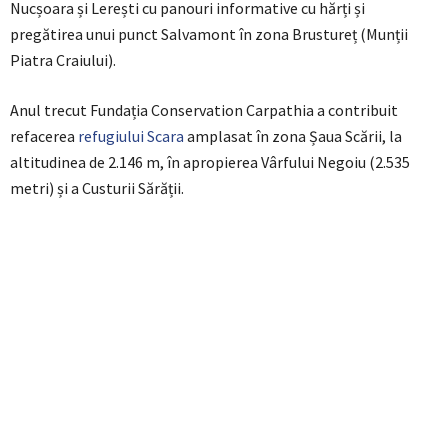
Nucșoara și Lerești cu panouri informative cu hărți și
pregătirea unui punct Salvamont în zona Brustureț (Munții
Piatra Craiului).
Anul trecut Fundația Conservation Carpathia a contribuit
refacerea
refugiului Scara
amplasat în zona Șaua Scării, la
altitudinea de 2.146 m, în apropierea Vârfului Negoiu (2.535
metri) și a Custurii Sărății.