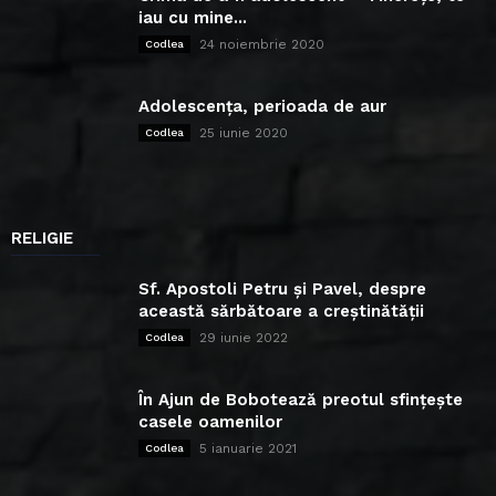
iau cu mine...
24 noiembrie 2020
Codlea
Adolescența, perioada de aur
25 iunie 2020
Codlea
RELIGIE
Sf. Apostoli Petru și Pavel, despre
această sărbătoare a creștinătății
29 iunie 2022
Codlea
În Ajun de Bobotează preotul sfințește
casele oamenilor
5 ianuarie 2021
Codlea