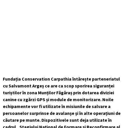
Fundația Conservation Carpathia întărește parteneriatul
cu Salvamont Argeș ce are ca scop sporirea siguranței
turiștilor în zona Munților Făgăraș prin dotarea diviziei
canine cu zgărzi GPS și module de monitorizare. Noile
echipamente vor fi utilizate în misiunile de salvare a
persoanelor surprinse de avalanșe și în alte operațiuni de
căutare pe munte. Dispozitivele sunt deja utilizate în
cadrul „Stagiului Național de Formare și Reconfirmare al