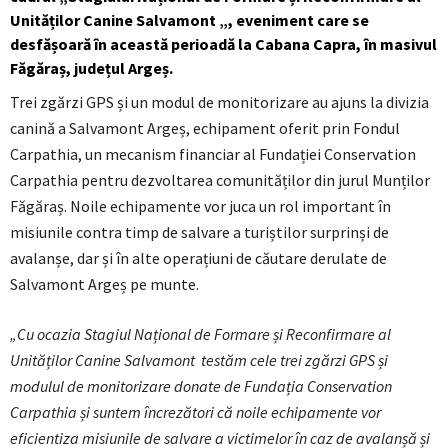
Unităților Canine Salvamont „, eveniment care se
desfășoară în această perioadă la Cabana Capra, în masivul
Făgăraș, județul Argeș.
Trei zgărzi GPS și un modul de monitorizare au ajuns la divizia
canină a Salvamont Argeș, echipament oferit prin Fondul
Carpathia, un mecanism financiar al Fundației Conservation
Carpathia pentru dezvoltarea comunităților din jurul Munților
Făgăraș. Noile echipamente vor juca un rol important în
misiunile contra timp de salvare a turiștilor surprinși de
avalanșe, dar și în alte operațiuni de căutare derulate de
Salvamont Argeș pe munte.
„Cu ocazia Stagiul Național de Formare și Reconfirmare al
Unităților Canine Salvamont testăm cele trei zgărzi GPS și
modulul de monitorizare donate de Fundația Conservation
Carpathia și suntem încrezători că noile echipamente vor
eficientiza misiunile de salvare a victimelor în caz de avalanșă și