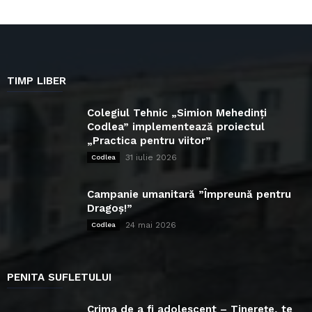
TIMP LIBER
Colegiul Tehnic „Simion Mehedinți
Codlea” implementează proiectul
„Practica pentru viitor”
31 iulie 2026
Codlea
Campanie umanitară ”Împreună pentru
Dragoș!”
24 mai 2026
Codlea
PENITA SUFLETULUI
Crima de a fi adolescent – Tinerețe, te