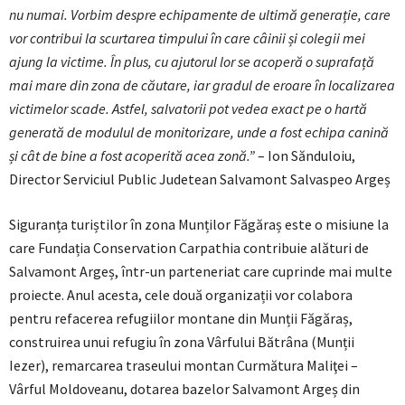
nu numai. Vorbim despre echipamente de ultimă generație, care
vor contribui la scurtarea timpului în care câinii și colegii mei
ajung la victime. În plus, cu ajutorul lor se acoperă o suprafață
mai mare din zona de căutare, iar gradul de eroare în localizarea
victimelor scade. Astfel, salvatorii pot vedea exact pe o hartă
generată de modulul de monitorizare, unde a fost echipa canină
și cât de bine a fost acoperită acea zonă.”
– Ion Sănduloiu,
Director Serviciul Public Judetean Salvamont Salvaspeo Argeș
Siguranța turiștilor în zona Munților Făgăraș este o misiune la
care Fundația Conservation Carpathia contribuie alături de
Salvamont Argeș, într-un parteneriat care cuprinde mai multe
proiecte. Anul acesta, cele două organizații vor colabora
pentru refacerea refugiilor montane din Munții Făgăraș,
construirea unui refugiu în zona Vârfului Bătrâna (Munții
Iezer), remarcarea traseului montan Curmătura Maliţei –
Vârful Moldoveanu, dotarea bazelor Salvamont Argeș din