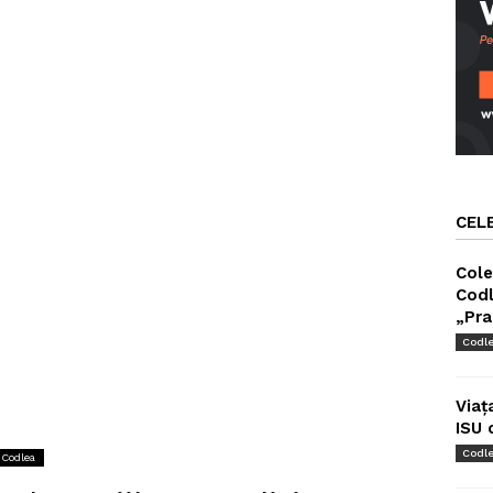
CEL
Cole
Codl
„Pra
Codl
Viaț
ISU 
Codl
n Codlea