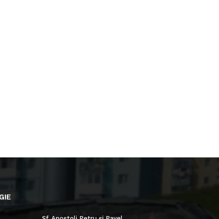
GIE
Sf. Apostoli Petru și Pavel,