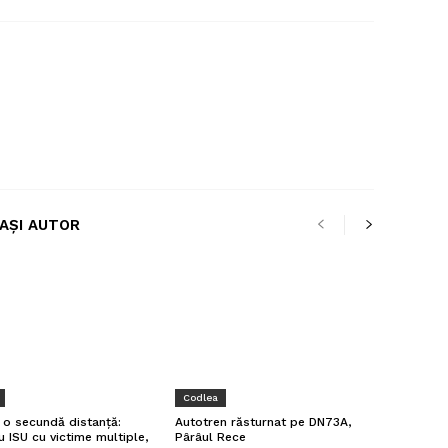
LAȘI AUTOR
Codlea
a o secundă distanță:
Autotren răsturnat pe DN73A,
u ISU cu victime multiple,
Pârâul Rece