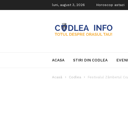
luni, august 3, 2026
Horoscop astazi
Codlea
Info
ACASA
STIRI DIN CODLEA
EVEN
Acasă
Codlea
Festivalul Zâmbetul Copi