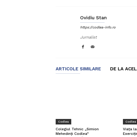
Ovidiu Stan
https://codlea-info.ro
Jurnalist
ARTICOLE SIMILARE
DE LA ACE
Codlea
Codlea
Viața l
Colegiul Tehnic „Simion
Exerciți
Mehedinți Codlea”