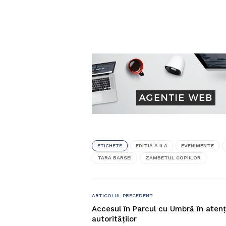
ETICHETE
EDITIA A II A
EVENIMENTE
TARA BARSEI
ZAMBETUL COPIILOR
ARTICOLUL PRECEDENT
Accesul în Parcul cu Umbră în atenț
autorităților