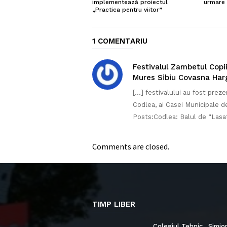
urmare 
implementează proiectul
„Practica pentru viitor”
1 COMENTARIU
Festivalul Zambetul Copii
Mures Sibiu Covasna Harg
[…] festivalului au fost prez
Codlea, ai Casei Municipale d
Posts:Codlea: Balul de “Lasa
Comments are closed.
TIMP LIBER
Colegiul Tehnic „Simio