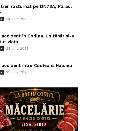
tren răsturnat pe DN73A, Pârâul
e
24 iulie 2026
ea
 accident în Codlea. Un tânăr și-a
dut viața
23 iulie 2026
ea
 accident între Codlea și Hălchiu
23 iulie 2026
ea