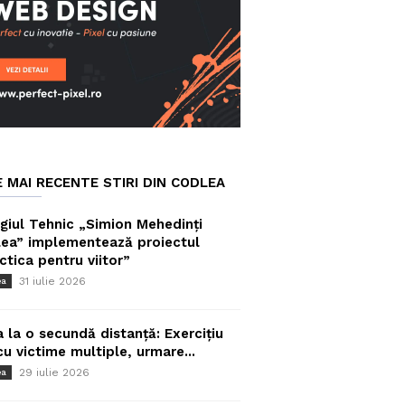
E MAI RECENTE STIRI DIN CODLEA
giul Tehnic „Simion Mehedinți
ea” implementează proiectul
ctica pentru viitor”
31 iulie 2026
ea
a la o secundă distanță: Exercițiu
cu victime multiple, urmare...
29 iulie 2026
ea