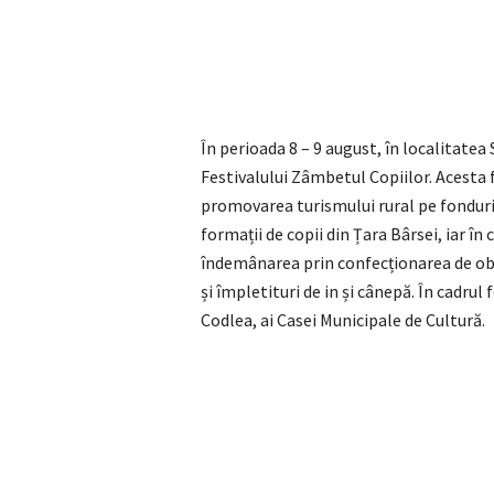
În perioada 8 – 9 august, în localitatea
Festivalului Zâmbetul Copiilor. Acesta 
promovarea turismului rural pe fonduri
formații de copii din Țara Bârsei, iar în 
îndemânarea prin confecționarea de obie
și împletituri de in și cânepă. În cadru
Codlea, ai Casei Municipale de Cultură.