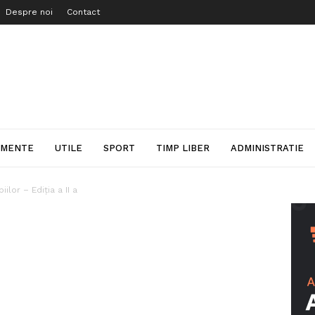
Despre noi
Contact
IMENTE
UTILE
SPORT
TIMP LIBER
ADMINISTRATIE
ilor – Ediția a II a