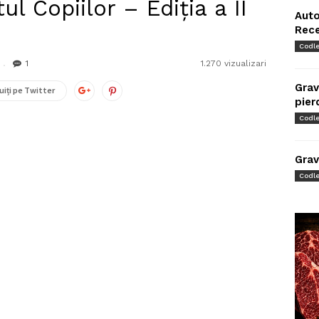
l Copiilor – Ediția a II
Auto
Rec
Codl
1
1.270 vizualizari
Grav
uiți pe Twitter
pier
Codl
Grav
Codl