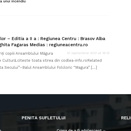
a unui incendiu
lor – Editia a II a : Regiunea Centru : Brasov Alba
hita Fagaras Medias : regiuneacentru.ro
enți copiii Ansamblului Măgura
10 septembrie 2012 at 16:10
e Cultură.citeste toata stirea din codlea-info.roRelated
ta Secului”–Balul Ansamblului Folcloric “Magura” […]
PENITA SUFLETULUI
RELI
n
Crima de a fi adolescent –