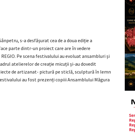
 Sânpetru, s-a desfășurat cea de a doua ediție a
face parte dintr-un proiect care are în vedere
 REGIO. Pe scena festivalului au evoluat ansambluri și
cadrul atelierelor de creație micuții și-au dovedit
cte de artizanat- pictură pe sticlă, sculptură în lemn
l festivalului au fost prezenți copiii Ansamblului Măgura