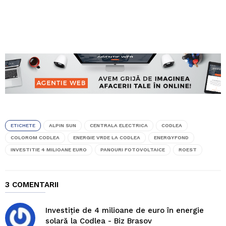
ETICHETE
ALPIN SUN
CENTRALA ELECTRICA
CODLEA
COLOROM CODLEA
ENERGIE VRDE LA CODLEA
ENERGYFOND
INVESTITIE 4 MILIOANE EURO
PANOURI FOTOVOLTAICE
ROEST
3 COMENTARII
Investiţie de 4 milioane de euro în energie
solară la Codlea - Biz Brasov