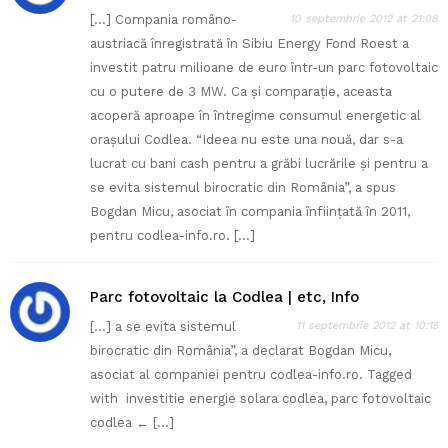
[…] Compania româno-
10 septembrie 2012 at 21:08
austriacă înregistrată în Sibiu Energy Fond Roest a
investit patru milioane de euro într-un parc fotovoltaic
cu o putere de 3 MW. Ca şi comparaţie, aceasta
acoperă aproape în întregime consumul energetic al
oraşului Codlea. “Ideea nu este una nouă, dar s-a
lucrat cu bani cash pentru a grăbi lucrările și pentru a
se evita sistemul birocratic din România”, a spus
Bogdan Micu, asociat în compania înfiinţată în 2011,
pentru codlea-info.ro. […]
Parc fotovoltaic la Codlea | etc, Info
[…] a se evita sistemul
11 septembrie 2012 at 10:15
birocratic din România”, a declarat Bogdan Micu,
asociat al companiei pentru codlea-info.ro. Tagged
with investitie energie solara codlea, parc fotovoltaic
codlea ← […]