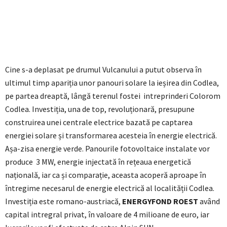
Cine s-a deplasat pe drumul Vulcanului a putut observa în
ultimul timp apariția unor panouri solare la ieșirea din Codlea,
pe partea dreaptă, lângă terenul fostei intreprinderi Colorom
Codlea. Investiția, una de top, revoluționară, presupune
construirea unei centrale electrice bazată pe captarea
energiei solare și transformarea acesteia în energie electrică.
Așa-zisa energie verde. Panourile fotovoltaice instalate vor
produce 3 MW, energie injectată în rețeaua energetică
națională, iar ca și comparație, aceasta acoperă aproape în
întregime necesarul de energie electrică al localității Codlea.
Investiția este romano-austriacă,
ENERGYFOND ROEST
având
capital intregral privat, în valoare de 4 milioane de euro, iar