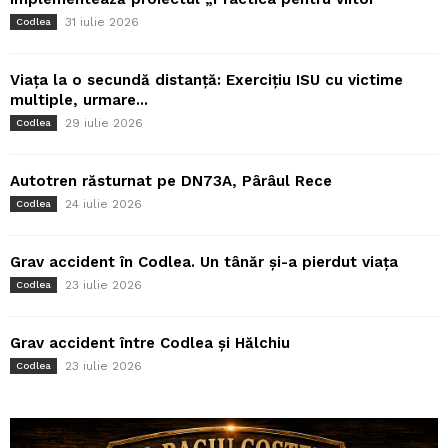
31 iulie 2026
Codlea
Viața la o secundă distanță: Exercițiu ISU cu victime
multiple, urmare...
29 iulie 2026
Codlea
Autotren răsturnat pe DN73A, Pârâul Rece
24 iulie 2026
Codlea
Grav accident în Codlea. Un tânăr și-a pierdut viața
23 iulie 2026
Codlea
Grav accident între Codlea și Hălchiu
23 iulie 2026
Codlea