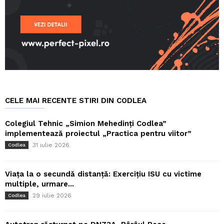
CELE MAI RECENTE STIRI DIN CODLEA
Colegiul Tehnic „Simion Mehedinți Codlea”
implementează proiectul „Practica pentru viitor”
31 iulie 2026
Codlea
Viața la o secundă distanță: Exercițiu ISU cu victime
multiple, urmare...
29 iulie 2026
Codlea