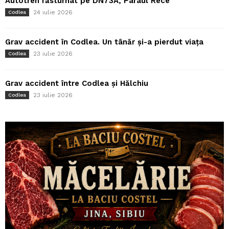
Autotren răsturnat pe DN73A, Pârâul Rece
24 iulie 2026
Codlea
Grav accident în Codlea. Un tânăr și-a pierdut viața
23 iulie 2026
Codlea
Grav accident între Codlea și Hălchiu
23 iulie 2026
Codlea