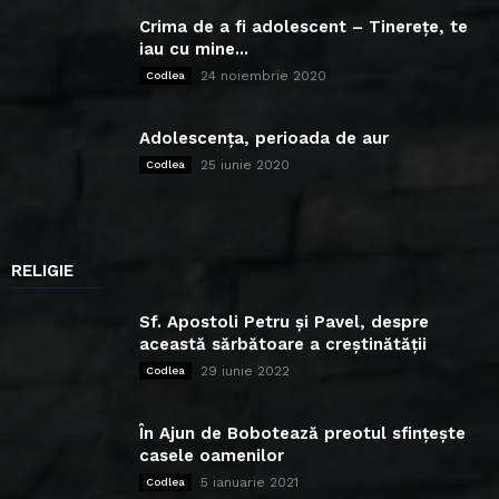
Crima de a fi adolescent – Tinerețe, te
iau cu mine...
24 noiembrie 2020
Codlea
Adolescența, perioada de aur
25 iunie 2020
Codlea
RELIGIE
Sf. Apostoli Petru și Pavel, despre
această sărbătoare a creștinătății
29 iunie 2022
Codlea
În Ajun de Bobotează preotul sfințește
casele oamenilor
5 ianuarie 2021
Codlea