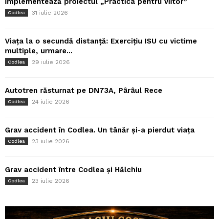
implementează proiectul „Practica pentru viitor”
31 iulie 2026
Codlea
Viața la o secundă distanță: Exercițiu ISU cu victime
multiple, urmare...
29 iulie 2026
Codlea
Autotren răsturnat pe DN73A, Pârâul Rece
24 iulie 2026
Codlea
Grav accident în Codlea. Un tânăr și-a pierdut viața
23 iulie 2026
Codlea
Grav accident între Codlea și Hălchiu
23 iulie 2026
Codlea