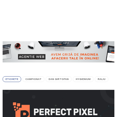
ETICHETE
CAMPIONAT
DAN GIRTOFAN
HYGIENIUM
RALIU