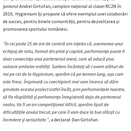
juniorul Andrei Girtofan, campion național al clasei RC2N în
2019, Hygienium își propune să ofere exemplul unei colaborări
de succes, pentru binele comunității, pentru dezvoltarea și
promovarea sportului românesc.
“În cei peste 25 de ani de carieră am ințeles că, asemenea unui
echipaj de raliu, format din pilot și copilot, performanța poate fi
doar consecința unui parteneriat onest, care să aducă plus
valoare ambelor entități. Suntem încântați să-i avem alături de
noi pe cei de la Hygienium, sperăm că pe termen lung, așa cum
este firesc. Împreună cu coechipierii mei vom încerca să dăm
greutate acestui proiect astfel încât, prin performanțele noastre,
să fie răsplătită și perfomanța înregistrată deja de partenerul
nostru. Va fi un an competițional dificil, sperăm lipsit de
dificultățile anului trecut, pe care îl vom duce la bun sfârșit cu
încredere și seriozitate.’’
, a declarat Dan Girtofan.