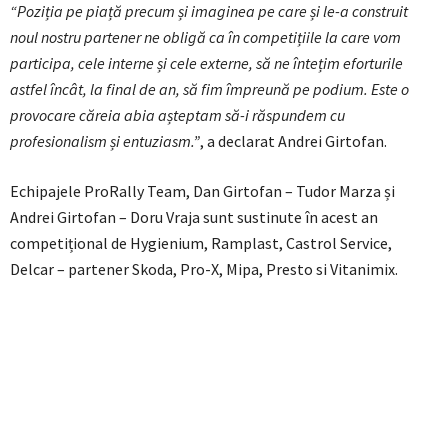
“Poziția pe piață precum și imaginea pe care și le-a construit
noul nostru partener ne obligă ca în competițiile la care vom
participa, cele interne și cele externe, să ne întețim eforturile
astfel încât, la final de an, să fim împreună pe podium. Este o
provocare căreia abia așteptam să-i răspundem cu
profesionalism și entuziasm.”
, a declarat Andrei Girtofan.
Echipajele ProRally Team, Dan Girtofan – Tudor Marza și
Andrei Girtofan – Doru Vraja sunt sustinute în acest an
competițional de Hygienium, Ramplast, Castrol Service,
Delcar – partener Skoda, Pro-X, Mipa, Presto si Vitanimix.