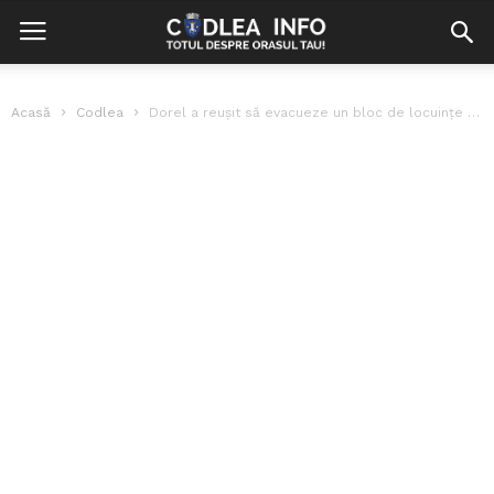
Acasă
Codlea
Dorel a reușit să evacueze un bloc de locuințe timp de 5...