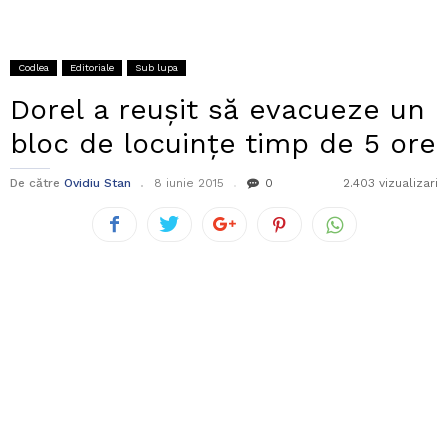
Codlea
Editoriale
Sub lupa
Dorel a reușit să evacueze un
bloc de locuințe timp de 5 ore
De către
Ovidiu Stan
8 iunie 2015
0
2.403 vizualizari