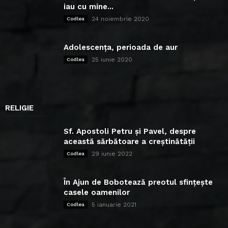
iau cu mine...
24 noiembrie 2020
Codlea
Adolescența, perioada de aur
25 iunie 2020
Codlea
RELIGIE
Sf. Apostoli Petru și Pavel, despre
această sărbătoare a creștinătății
29 iunie 2022
Codlea
În Ajun de Bobotează preotul sfințește
casele oamenilor
5 ianuarie 2021
Codlea