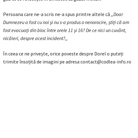
Persoana care ne-a scris ne-a spus printre altele că
,,Doar
Dumnezeu a fost cu noi și nu s-a produs o nenorocire, știți că am
fost evacuați din bloc între orele 11 și 16? De ce nici un cuvânt,
nicăieri, despre acest incident?,,
În ceea ce ne privește, orice poveste despre Dorel o puteți
trimite însoțită de imagini pe adresa contact@codlea-info.ro