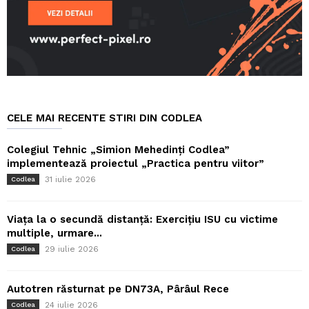
CELE MAI RECENTE STIRI DIN CODLEA
Colegiul Tehnic „Simion Mehedinți Codlea”
implementează proiectul „Practica pentru viitor”
31 iulie 2026
Codlea
Viața la o secundă distanță: Exercițiu ISU cu victime
multiple, urmare...
29 iulie 2026
Codlea
Autotren răsturnat pe DN73A, Pârâul Rece
24 iulie 2026
Codlea