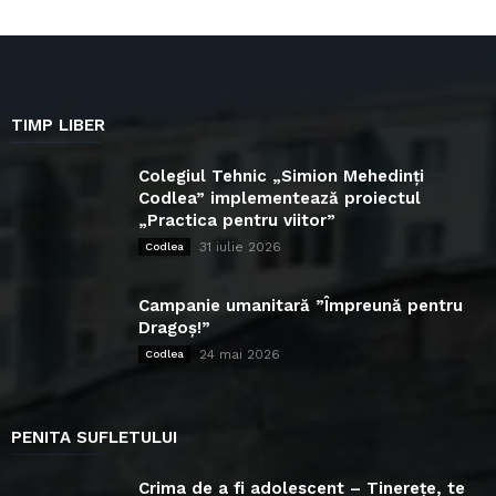
TIMP LIBER
Colegiul Tehnic „Simion Mehedinți
Codlea” implementează proiectul
„Practica pentru viitor”
31 iulie 2026
Codlea
Campanie umanitară ”Împreună pentru
Dragoș!”
24 mai 2026
Codlea
PENITA SUFLETULUI
Crima de a fi adolescent – Tinerețe, te