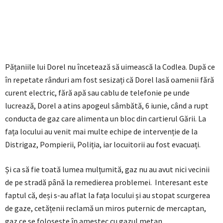
Pățaniile lui Dorel nu încetează să uimească la Codlea. După ce
în repetate rânduri am fost sesizați că Dorel lasă oamenii fără
curent electric, fără apă sau cablu de telefonie pe unde
lucrează, Dorel a atins apogeul sâmbătă, 6 iunie, când a rupt
conducta de gaz care alimenta un bloc din cartierul Gării. La
fața locului au venit mai multe echipe de intervenție de la
Distrigaz, Pompierii, Poliția, iar locuitorii au fost evacuați.
Și ca să fie toată lumea mulțumită, gaz nu au avut nici vecinii
de pe stradă până la remedierea problemei. Interesant este
faptul că, deși s-au aflat la fața locului și au stopat scurgerea
de gaze, cetățenii reclamă un miros puternic de mercaptan,
gaz ce se folosește în amestec cu gazul metan.